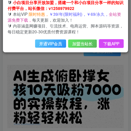
会员免费
🔰
小白项目分享开放加盟，搭建一个和小白项目分享一样的知识
已售 31
付费平台，站长微信：v1258979922
AI生成俯卧撑女孩，10天吸粉7000的实操教程，涨粉轻轻松松
🔰 本站VIP
限时特惠，
￥39/年(限时福利)，￥69/永久，
全站资
此内容为会员免费，请付费后查看
源免费下载，
每天更新，欢迎加入！
3
限时特惠
🔰 内容涵盖网赚项目、引流技术、电商运营、脚本源码等资源，
99
云币
云币
每日稳定更新20-30优质付费资源课程！
免费
免费
年VIP
终身VIP会员
开通VIP会员
加盟当站长
下载APP
登录购买