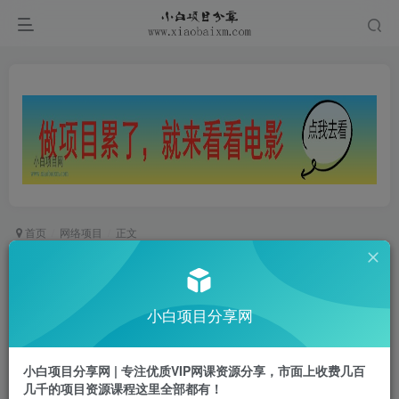
首页
网络项目
正文
AI生成俯卧撑女孩，10天吸粉7000的实操教程，
涨粉轻轻松松
小白项目分享网
小白项目
关注
私信
1年前更新
小白项目分享网 | 专注优质VIP网课资源分享，市面上收费几百
0
731
40
几千的项目资源课程这里全部都有！