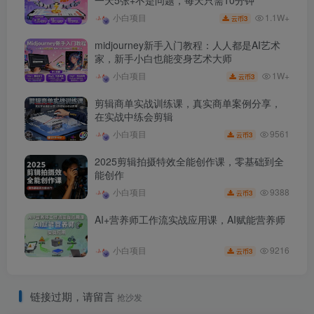
1.1W+
小白项目
3
云币
midjourney新手入门教程：人人都是AI艺术
家，新手小白也能变身艺术大师
1W+
小白项目
3
云币
剪辑商单实战训练课，真实商单案例分享，
在实战中练会剪辑
9561
小白项目
3
云币
2025剪辑拍摄特效全能创作课，零基础到全
能创作
9388
小白项目
3
云币
AI+营养师工作流实战应用课，AI赋能营养师
9216
小白项目
3
云币
链接过期，请留言
抢沙发