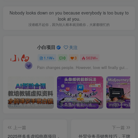
Nobody looks down on you because everybody is too busy to
look at you.
没谁瞧不起你，因为别人根本就没瞧你，大家都很忙的
小白项目
关注
1.1W+
0
3
563W+
Pain changes people. However, love will finally guide them back.
育儿教学教培新玩法，AI生成教学视频，市场大，操作简单，变现天花板非常高
头条搬砖最新玩法，文章+视频用AI全搞定，一天5张+不是问题，每天只需10分钟
上一篇
下一篇
2025拼多多虚拟电商项目，
外贸业务员销售技巧，王牌