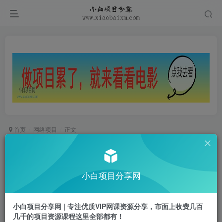
首页
网络项目
正文
高客单IP课，搞定成交，搞定高客单IP，翻倍变
现，轻松卖爆，不销而销
小白项目分享网
小白项目
关注
私信
10个月前更新
小白项目分享网 | 专注优质VIP网课资源分享，市面上收费几百
0
6239
814
几千的项目资源课程这里全部都有！