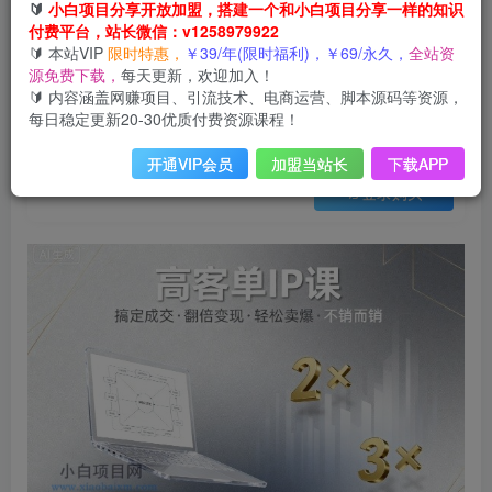
会员免费
🔰
小白项目分享开放加盟，搭建一个和小白项目分享一样的知识
付费平台，站长微信：v1258979922
高客单IP课，搞定成交，搞定高客单IP，翻倍变现，轻松卖爆，不销而销
🔰 本站VIP
限时特惠，
￥39/年(限时福利)，￥69/永久，
全站资
此内容为会员免费，请付费后查看
源免费下载，
每天更新，欢迎加入！
3
限时特惠
🔰 内容涵盖网赚项目、引流技术、电商运营、脚本源码等资源，
12
云币
云币
每日稳定更新20-30优质付费资源课程！
免费
免费
年VIP
终身VIP会员
开通VIP会员
加盟当站长
下载APP
登录购买