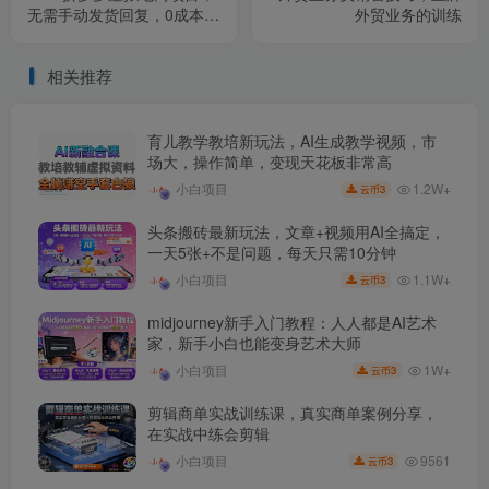
无需手动发货回复，0成本，
外贸业务的训练
轻松月入1-5W【揭秘】
相关推荐
育儿教学教培新玩法，AI生成教学视频，市
场大，操作简单，变现天花板非常高
1.2W+
小白项目
3
云币
头条搬砖最新玩法，文章+视频用AI全搞定，
一天5张+不是问题，每天只需10分钟
1.1W+
小白项目
3
云币
midjourney新手入门教程：人人都是AI艺术
家，新手小白也能变身艺术大师
1W+
小白项目
3
云币
剪辑商单实战训练课，真实商单案例分享，
在实战中练会剪辑
9561
小白项目
3
云币