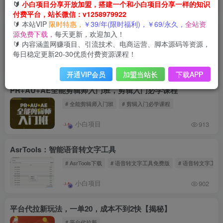
🔰
小白项目分享开放加盟，搭建一个和小白项目分享一样的知识
小白项目
796
付费平台，站长微信：v1258979922
🔰 本站VIP
限时特惠，
￥39/年(限时福利)，￥69/永久，
全站资
利用AI无需写代码开发自动微信自动阅读脚本无限变现 【揭秘】
源免费下载，
每天更新，欢迎加入！
🔰 内容涵盖网赚项目、引流技术、电商运营、脚本源码等资源，
# AI微信自动阅读脚本
每日稳定更新20-30优质付费资源课程！
小白项目
542
开通VIP会员
加盟当站长
下载APP
PR+AU+AE全能剪辑师入门班，剪辑入门必学课程
# 全能剪辑师入门班
# 剪辑入门必学课程
小白项目
913
AsrTools：智能语音转文字工具
# AsrTools下载
# 语音转文字工具免费版
# 语音转文字工具
小白项目
902
平台代拉新玩法，一单20，成本不到2快【揭秘】
# 平台代拉新