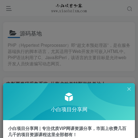
源码基地
PHP（Hypertext Preprocessor）即“超文本预处理器”，是在服务
器端执行的脚本语言，尤其适用于Web开发并可嵌入HTML中。
PHP语法利用了C、Java和Perl，该语言的主要目标是允许web
开发人员快速编写动态网页。
电影票券码采集系统_从商户放单转型做抢单达人
会员免费
3
# 电影票券码采集系统
云币
小白项目
286
小白项目分享网
iPhone微信双开无需电脑永久免费，适用所有iPhone手机
小白项目分享网 | 专注优质VIP网课资源分享，市面上收费几百
# iPhone微信双开
# iphone微信双开免费版
# iphone微
几千的项目资源课程这里全部都有！