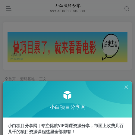
首页
源码基地
正文
最新版彩虹系统7.0+WAP模板+知识付费模板
小白项目
小白项目分享网
关注
私信
2年前发布
0
585
75
小白项目分享网 | 专注优质VIP网课资源分享，市面上收费几百
需要的工具：
几千的项目资源课程这里全部都有！