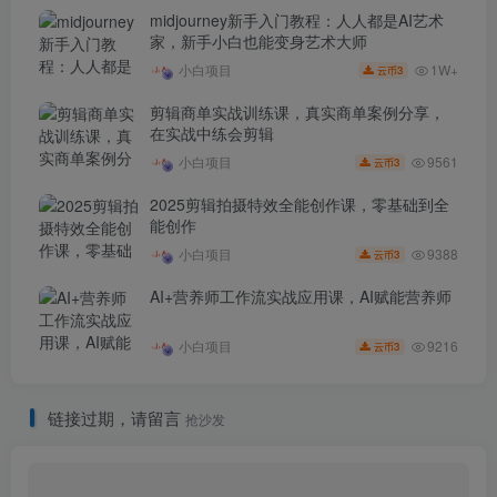
midjourney新手入门教程：人人都是AI艺术
家，新手小白也能变身艺术大师
1W+
小白项目
3
云币
剪辑商单实战训练课，真实商单案例分享，
在实战中练会剪辑
9561
小白项目
3
云币
2025剪辑拍摄特效全能创作课，零基础到全
能创作
9388
小白项目
3
云币
AI+营养师工作流实战应用课，AI赋能营养师
9216
小白项目
3
云币
链接过期，请留言
抢沙发