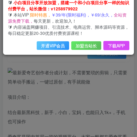
会员免费
🔰
小白项目分享开放加盟，搭建一个和小白项目分享一样的知识
已售 10
付费平台，站长微信：v1258979922
最新爱奇艺创作者分成计划，不需要繁琐的剪辑，只需要简单动手搬运，一键过原创，有手就能做
🔰 本站VIP
限时特惠，
￥39/年(限时福利)，￥69/永久，
全站资
此内容为会员免费，请付费后查看
源免费下载，
每天更新，欢迎加入！
3
限时特惠
🔰 内容涵盖网赚项目、引流技术、电商运营、脚本源码等资源，
99
云币
云币
每日稳定更新20-30优质付费资源课程！
免费
免费
年VIP
终身VIP会员
开通VIP会员
加盟当站长
下载APP
登录购买
项目介绍：
结合最新黑科技，新手，小白，宝妈，也能日入1k+，手机
也可操作
爱奇艺是国内首屈一指的视频平台，大家一般都在爱奇艺看