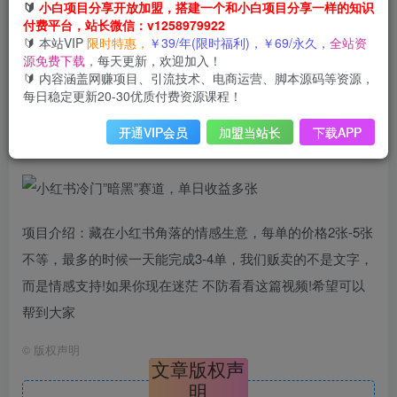
小红书冷门”暗黑”赛道，单日收益多张
🔰
小白项目分享开放加盟，搭建一个和小白项目分享一样的知识
付费平台，站长微信：v1258979922
此内容为会员免费，请付费后查看
3
🔰 本站VIP
限时特惠，
￥39/年(限时福利)，￥69/永久，
全站资
限时特惠
源免费下载，
每天更新，欢迎加入！
99
云币
云币
🔰 内容涵盖网赚项目、引流技术、电商运营、脚本源码等资源，
每日稳定更新20-30优质付费资源课程！
免费
免费
年VIP
终身VIP会员
开通VIP会员
加盟当站长
下载APP
登录购买
项目介绍：藏在小红书角落的情感生意，每单的价格2张-5张
不等，最多的时候一天能完成3-4单，我们贩卖的不是文字，
而是情感支持!如果你现在迷茫 不防看看这篇视频!希望可以
帮到大家
©
版权声明
文章版权声
明