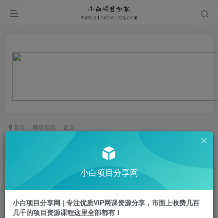
首页
网络项目
正文
小红书冷门”暗黑”赛道，单日收益多张
小白项目
小白项目分享网
关注
私信
1年前更新
0
677
10
小白项目分享网 | 专注优质VIP网课资源分享，市面上收费几百
会员免费
已售 13
几千的项目资源课程这里全部都有！