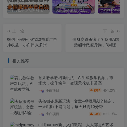
育儿教学教培新玩法，AI生成教学视频，市场大，操作简单，变现天花板非常高
头条搬砖最新玩法，文章+视频用AI全搞定，一天5张+不是问题，每天只需10分钟
上一篇
下一篇
微信小程序小游戏0撸看广告
健身赛道杀疯了？我用AI复
挣收益，小白日入多张
活貂蝉做瘦身操，3周涨粉
8W
相关推荐
育儿教学教培新玩法，AI生成教学视频，市
场大，操作简单，变现天花板非常高
1.2W+
小白项目
3
云币
头条搬砖最新玩法，文章+视频用AI全搞定，
一天5张+不是问题，每天只需10分钟
1.1W+
小白项目
3
云币
midjourney新手入门教程：人人都是AI艺术