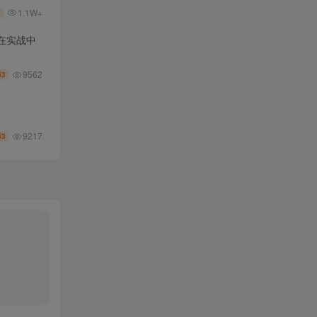
1.1W+
在实战中
9562
3
币
师
9217
3
币