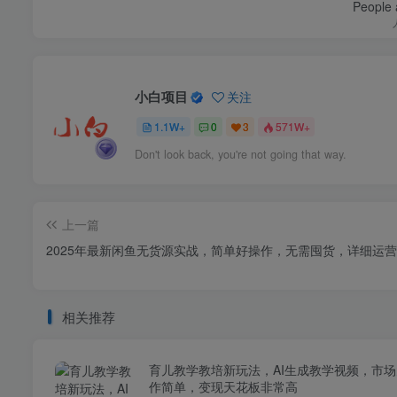
People a
小白项目
关注
1.1W+
0
3
571W+
Don't look back, you're not going that way.
上一篇
2025年最新闲鱼无货源实战，简单好操作，无需囤货，详细运
相关推荐
育儿教学教培新玩法，AI生成教学视频，市
作简单，变现天花板非常高