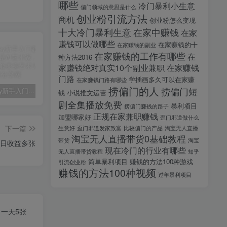
哪些
冷门暴利小生意
偏门领域的意思是什么
创业粉引流方法
商机
创业粉怎么变现
十大冷门暴利生意
在家中赚钱
在家
赚钱可以做哪些
在家赚钱的十
在家赚钱的副业
在家赚钱的工作有哪些
在
种方法2016
家赚钱绝对真实10个副业兼职
在家赚钱
门路
学插画多久可以在家赚
在家赚钱门路有哪些
捞偏门的人
捞偏门短
midjourney新手入门教程：人人都是AI艺术家，新手小白也能变身艺术大师
剪辑商单实战训练课，真实商单案例分享，在实战中练会剪辑
2025剪辑拍摄特效全能创作课，零基础到全能创作
钱
小说推文运营
剧全集播放免费
暴利项目
捞偏门赚钱的路子
正规在家兼职赚钱
加盟哪家好
歪门邪道做什么
下一篇
生意好
歪门邪道发家致富
比较偏门的产品
淘宝无人直播
淘宝无人直播带货0基础教程
带货
淘宝
单日收益多张
现在冷门的行业有哪些
无人直播带货教程
知乎
简单暴利项目
赚钱的方法100种游戏
引流创业粉
赚钱的方法100种视频
过年暴利项目
，一天5张