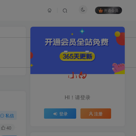
开通会员
TOP1
1.2W+人已阅读
育儿教学教培新玩法，AI生成教学视频，
市场大，操作简单，变现天花板...
头条搬砖最新玩法，文章+视
TOP2
频用AI全搞定，一天5张+不
HI！请登录
是问题，每天只需10分钟
11个月前
1.1W+人已阅读
登录
注册
midjourney新手入门教程：
私信
TOP3
人人都是AI艺术家，新手小
白也能变身艺术大师
40
11个月前
1W+人已阅读