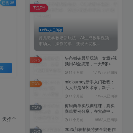
剪辑商单实战训练课，真实
已售 35
TOP4
TOP1
商单案例分享，在实战中练
会剪辑
11个月前
9562人已阅读
2025剪辑拍摄特效全能创作
TOP5
1.2W+人已阅读
课，零基础到全能创作
育儿教学教培新玩法，AI生成教学视频，
11个月前
9389人已阅读
市场大，操作简单，变现天花板...
AI+营养师工作流实战应用
TOP6
课，AI赋能营养师
头条搬砖最新玩法，文章+视
TOP2
频用AI全搞定，一天5张+不
11个月前
9217人已阅读
买
是问题，每天只需10分钟
11个月前
1.1W+人已阅读
外贸营销策划SOP系统课
TOP7
程，打开跨境电商企业线上
midjourney新手入门教程：
TOP3
营销任督二脉
人人都是AI艺术家，新手小
11个月前
9147人已阅读
白也能变身艺术大师
11个月前
1W+人已阅读
2025拼多多虚拟电商项目，
TOP8
无需手动发货回复，0成本，
剪辑商单实战训练课，真实
TOP4
轻松月入1-5W【揭秘】
商单案例分享，在实战中练
11个月前
7804人已阅读
会剪辑
一天挣个
11个月前
9562人已阅读
Coze扣子工作流一键生成小
TOP9
说推文视频，实战教学保姆
2025剪辑拍摄特效全能创作
TOP5
级教程