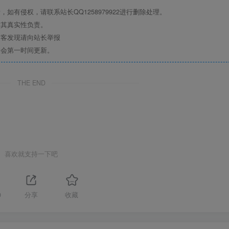
有侵权，请联系站长QQ1258979922进行删除处理。
对其真实性负责。
访客发现请向站长举报
们会第一时间更新。
THE END
喜欢就支持一下吧
0
分享
收藏