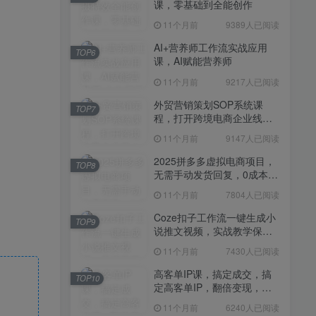
课，零基础到全能创作
11个月前
7430人已阅读
11个月前
9389人已阅读
高客单IP课，搞定成交，搞
TOP10
定高客单IP，翻倍变现，轻
AI+营养师工作流实战应用
TOP6
松卖爆，不销而销
课，AI赋能营养师
11个月前
6240人已阅读
11个月前
9217人已阅读
快手带货AI暴力起号，0粉丝
TOP11
可开通，月入过W，提供账
外贸营销策划SOP系统课
TOP7
号就行，适合普通人的懒人
程，打开跨境电商企业线上
11个月前
6110人已阅读
项目【揭秘】
营销任督二脉
11个月前
9147人已阅读
抖音从0到1起号运营全攻略
TOP12
课程，从认知纠偏到实操落
2025拼多多虚拟电商项目，
TOP8
地，高效起号变现
无需手动发货回复，0成本，
11个月前
5819人已阅读
轻松月入1-5W【揭秘】
11个月前
7804人已阅读
Coze扣子工作流一键生成小
TOP9
说推文视频，实战教学保姆
级教程
11个月前
7430人已阅读
高客单IP课，搞定成交，搞
TOP10
定高客单IP，翻倍变现，轻
松卖爆，不销而销
11个月前
6240人已阅读