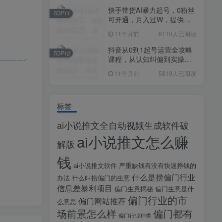
快手带货AI暴力起号，0粉丝
TOP11
可开通，月入过W，提供账
号就行，适合普通人的懒人
11个月前
6110人已阅读
项目【揭秘】
抖音从0到1起号运营全攻略
TOP12
课程，从认知纠偏到实操落
地，高效起号变现
11个月前
5819人已阅读
标签
ai小说推文全自动视频生成软件破
ai小说推文怎么赚
解版
钱
ai小说推文软件
严重缺钱有没有快速挣钱的
什么是捞偏门行业
办法
什么叫捞偏门的生意
信息差暴利项目
偏门生意揭秘
偏门生意是什
偏门行业的市
偏门网站推荐
么意思
场前景怎么样
偏门都有
偏门行业种类