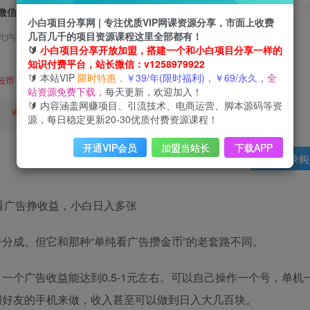
微信小程序小游戏0撸看广告挣收益，小白日入多张
小白项目分享网 | 专注优质VIP网课资源分享，市面上收费
几百几千的项目资源课程这里全部都有！
此内容为会员免费，请付费后查看
🔰
小白项目分享开放加盟，搭建一个和小白项目分享一样的
3
知识付费平台，站长微信：v1258979922
限时特惠
🔰 本站VIP
限时特惠，
￥39/年(限时福利)，￥69/永久，
全
99
云币
云币
站资源免费下载，
每天更新，欢迎加入！
🔰 内容涵盖网赚项目、引流技术、电商运营、脚本源码等资
免费
终身VIP会员
年VIP
源，每日稳定更新20-30优质付费资源课程！
免费
开通VIP会员
加盟当站长
下载APP
登录购
分成。但它和那种“单纯看广告攒金币”的老套路不同。
一个广告收益能达到0.5-1元左右。可以自己操作一个号，单机
朋好友的手机来做，收入甚至可以做到日入大几百块。