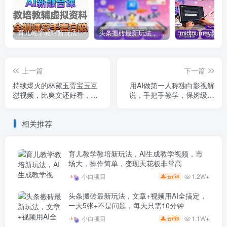
育儿教学教培新玩法，AI生成教学视频，市场大，操作简单，变现天花板非常高
头条搬砖最新玩法，文章+视频用AI全搞定，一天5张+不是问题，每天只需10分钟
上一篇
下一篇
持续爆火的林黛玉贾宝玉互
用AI做第一人称独白影视解
怼视频，比爽文还好看，利
说，手把手教学，保姆级教
用DeepSeek+即梦+豆包就
程
可以完美复刻
相关推荐
育儿教学教培新玩法，AI生成教学视频，市
场大，操作简单，变现天花板非常高
1.2W+
小白项目
3
云币
头条搬砖最新玩法，文章+视频用AI全搞定，
一天5张+不是问题，每天只需10分钟
1.1W+
小白项目
3
云币