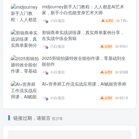
midjourney新手入门教程：人人都是AI艺术
家，新手小白也能变身艺术大师
1W+
小白项目
3
云币
剪辑商单实战训练课，真实商单案例分享，
在实战中练会剪辑
9561
小白项目
3
云币
2025剪辑拍摄特效全能创作课，零基础到全
能创作
9388
小白项目
3
云币
AI+营养师工作流实战应用课，AI赋能营养师
9216
小白项目
3
云币
链接过期，请留言
抢沙发