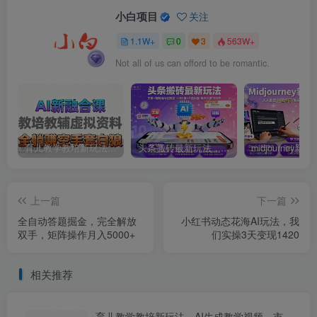
小白项目
关注
1.1W+
0
3
563W+
Not all of us can offord to be romantic.
育儿教学教培新玩法，AI生成教学视频，市场大，操作简单，变现天花板非常高
头条搬砖最新玩法，文章+视频用AI全搞定，一天5张+不是问题，每天只需10分钟
上一篇
下一篇
全自动答题掘金，完全解放
小红书动态花海AI玩法，我
双手，矩阵操作月入5000+
们实操3天变现1420
相关推荐
育儿教学教培新玩法，AI生成教学视频，市