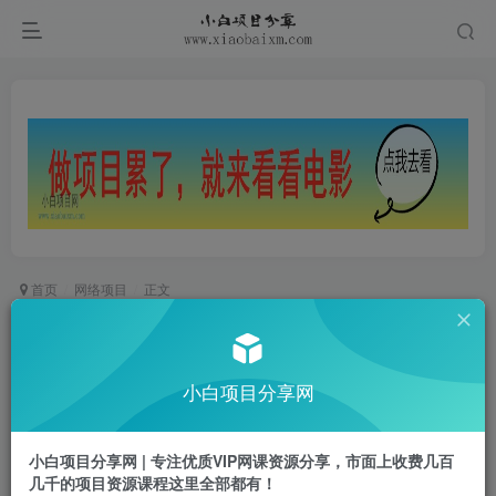
首页
网络项目
正文
持续爆火的林黛玉贾宝玉互怼视频，比爽文还好
看，利用DeepSeek+即梦+豆包就可以完美复刻
小白项目分享网
小白项目
关注
私信
1年前更新
小白项目分享网 | 专注优质VIP网课资源分享，市面上收费几百
0
904
24
几千的项目资源课程这里全部都有！