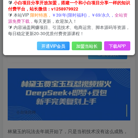
会员免费
🔰
小白项目分享开放加盟，搭建一个和小白项目分享一样的知识
已售 16
付费平台，站长微信：v1258979922
持续爆火的林黛玉贾宝玉互怼视频，比爽文还好看，利用DeepSeek+即梦+豆包就可以完美复刻
🔰 本站VIP
限时特惠，
￥39/年(限时福利)，￥69/永久，
全站资
此内容为会员免费，请付费后查看
源免费下载，
每天更新，欢迎加入！
3
限时特惠
🔰 内容涵盖网赚项目、引流技术、电商运营、脚本源码等资源，
99
云币
云币
每日稳定更新20-30优质付费资源课程！
免费
免费
年VIP
终身VIP会员
开通VIP会员
加盟当站长
下载APP
登录购买
林黛玉的玩法去年就开始了，只是当初技术没有这么成熟，