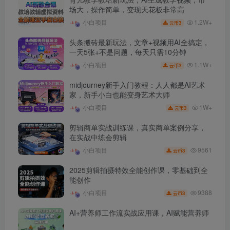
场大，操作简单，变现天花板非常高
1.2W+
小白项目
3
云币
头条搬砖最新玩法，文章+视频用AI全搞定，
一天5张+不是问题，每天只需10分钟
1.1W+
小白项目
3
云币
midjourney新手入门教程：人人都是AI艺术
家，新手小白也能变身艺术大师
1W+
小白项目
3
云币
剪辑商单实战训练课，真实商单案例分享，
在实战中练会剪辑
9561
小白项目
3
云币
2025剪辑拍摄特效全能创作课，零基础到全
能创作
9388
小白项目
3
云币
AI+营养师工作流实战应用课，AI赋能营养师