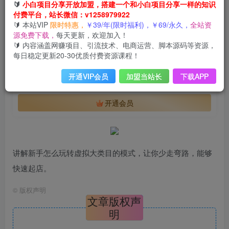
会员免费
🔰
小白项目分享开放加盟，搭建一个和小白项目分享一样的知识
已售 62
付费平台，站长微信：v1258979922
新手玩转虚拟项目实战，揭秘单品1万+大类目操作模式【视频课程】
🔰 本站VIP
限时特惠，
￥39/年(限时福利)，￥69/永久，
全站资
此内容为会员免费，请付费后查看
源免费下载，
每天更新，欢迎加入！
会员专属资源
🔰 内容涵盖网赚项目、引流技术、电商运营、脚本源码等资源，
每日稳定更新20-30优质付费资源课程！
免费
免费
年VIP
终身VIP会员
开通VIP会员
加盟当站长
下载APP
您暂无购买权限，请先开通会员
开通会员
讲解新手怎么玩转虚拟大类目的模式，让你少走弯路，能够
快速起店。
©
版权声明
文章版权声
明