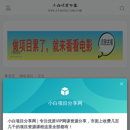
首页
网络项目
正文
新手玩转虚拟项目实战，揭秘单品1万+大类目操
作模式【视频课程】
小白项目分享网
小白项目
关注
私信
2年前发布
小白项目分享网 | 专注优质VIP网课资源分享，市面上收费几百
0
681
74
几千的项目资源课程这里全部都有！