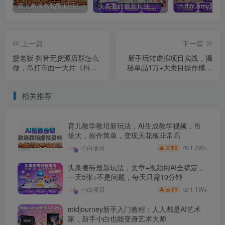
育儿教学教培新玩法，AI生成教学视频，市场大，操作简单，变现天花板非常高
头条搬砖最新玩法，文章+视频用AI全搞定，一天5张+不是问题，每天只需10分钟
上一篇
下一篇
蟹老板·抖音无货源店群怎么
新手玩转虚拟项目实战，揭
做，吊打市面一大片《抖音
秘单品1万+大类目操作模式
无货源店群》的课程
【视频课程】
相关推荐
育儿教学教培新玩法，AI生成教学视频，市
场大，操作简单，变现天花板非常高
1.2W+
小白项目
3
云币
头条搬砖最新玩法，文章+视频用AI全搞定，
一天5张+不是问题，每天只需10分钟
1.1W+
小白项目
3
云币
midjourney新手入门教程：人人都是AI艺术
家，新手小白也能变身艺术大师