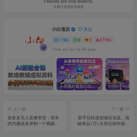
Failures are only lessons.
失败只是成长的课堂
小白项目
关注
1.1W+
0
3
571W+
I love you for my life past.
育儿教学教培新玩法，AI生成教学视频，市场大，操作简单，变现天花板非常高
头条搬砖最新玩法，文章+视频用AI全搞定，一天5张+不是问题，每天只需10分钟
上一篇
下一篇
拼多多无人直播带货，简单
新手玩转虚拟项目实战，揭
的代播或者录制一个视频，
秘单品1万+大类目操作模式
谁都可以做
【视频课程】