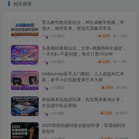
相关推荐
育儿教学教培新玩法，AI生成教学视频，市
场大，操作简单，变现天花板非常高
1.2W+
小白项目
3
云币
头条搬砖最新玩法，文章+视频用AI全搞定，
一天5张+不是问题，每天只需10分钟
1.1W+
小白项目
3
云币
midjourney新手入门教程：人人都是AI艺术
家，新手小白也能变身艺术大师
1W+
小白项目
3
云币
剪辑商单实战训练课，真实商单案例分享，
在实战中练会剪辑
9561
小白项目
3
云币
2025剪辑拍摄特效全能创作课，零基础到全
能创作
9388
小白项目
3
云币