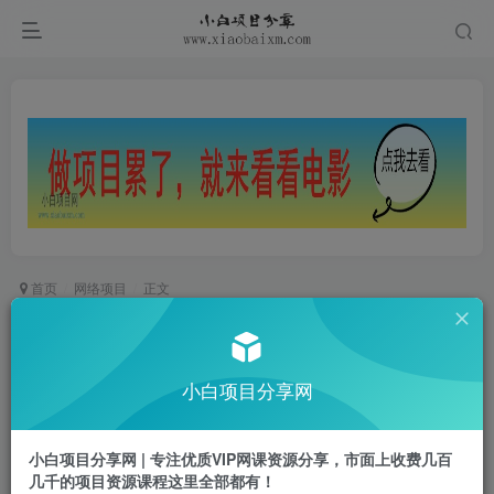
首页
网络项目
正文
蟹老板·抖音无货源店群怎么做，吊打市面一大片
《抖音无货源店群》的课程
小白项目分享网
小白项目
关注
私信
2年前发布
小白项目分享网 | 专注优质VIP网课资源分享，市面上收费几百
0
924
18
几千的项目资源课程这里全部都有！