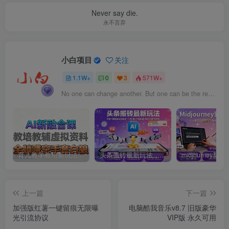
Never say die.
永不言弃
小白项目
关注
1.1W+
0
3
571W+
No one can change another. But one can be the reason for another to change.
育儿教学教培新玩法，AI生成教学视频，市场大，操作简单，变现天花板非常高
头条搬砖最新玩法，文章+视频用AI全搞定，一天5张+不是问题，每天只需10分钟
上一篇
下一篇
加强版红薯一键留痕无限曝
电脑酷我音乐v8.7 旧版豪华
光引流协议
VIP版 永久可用