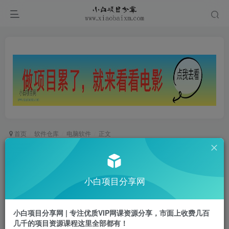
首页
软件仓库
电脑软件
正文
电脑酷我音乐v8.7 旧版豪华VIP版 永久可用
小白项目
小白项目分享网
关注
私信
2年前发布
0
620
23
小白项目分享网 | 专注优质VIP网课资源分享，市面上收费几百
软件介绍
几千的项目资源课程这里全部都有！