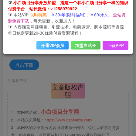
🔰
小白项目分享开放加盟，搭建一个和小白项目分享一样的知识
付费平台，站长微信：v1258979922
这是小编藏在网盘里几年的神器，下载好点击绿化，就可以
🔰 本站VIP
限时特惠，
￥39/年(限时福利)，￥69/永久，
全站资
创建快捷方式
源免费下载，
每天更新，欢迎加入！
🔰 内容涵盖网赚项目、引流技术、电商运营、脚本源码等资源，
所有歌曲都免费听，无损下载，而且版权还比其它的音乐软
每日稳定更新20-30优质付费资源课程！
件多。
开通VIP会员
加盟当站长
下载APP
点击下载
©
版权声明
文章版权声
明
小白项目分享网
1、本网站名称：
2、本站永久网址：
https://www.xiaobaixm.com/
3、本网站的文章部分内容可能来源于网络，仅供大家学习与参
考，如有侵权，请联系站长QQ1258979922进行删除处理。