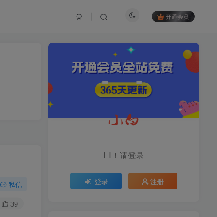
开通会员
TOP1
1.2W+人已阅读
育儿教学教培新玩法，AI生成教学视频，
市场大，操作简单，变现天花板...
头条搬砖最新玩法，文章+视
TOP2
频用AI全搞定，一天5张+不
HI！请登录
是问题，每天只需10分钟
11个月前
1.1W+人已阅读
登录
注册
midjourney新手入门教程：
私信
TOP3
人人都是AI艺术家，新手小
白也能变身艺术大师
39
11个月前
1W+人已阅读