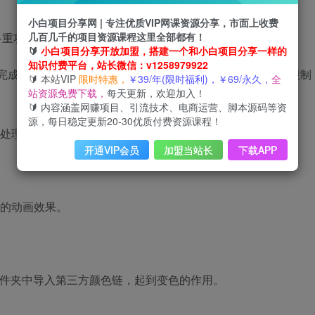
小白项目分享网 | 专注优质VIP网课资源分享，市面上收费
几百几千的项目资源课程这里全部都有！
多重功能为一体的综合性视频剪辑软件。其主要功能如下：
🔰
小白项目分享开放加盟，搭建一个和小白项目分享一样的
知识付费平台，站长微信：v1258979922
制作完成后也支持多格式多平台导出，几乎没有任何格式和平台限制
🔰 本站VIP
限时特惠，
￥39/年(限时福利)，￥69/永久，
全
站资源免费下载，
每天更新，欢迎加入！
🔰 内容涵盖网赚项目、引流技术、电商运营、脚本源码等资
源，每日稳定更新20-30优质付费资源课程！
糊处理。
开通VIP会员
加盟当站长
下载APP
炫的动画效果。
，从文件夹中导入第三方颜色链，起到变色的作用。