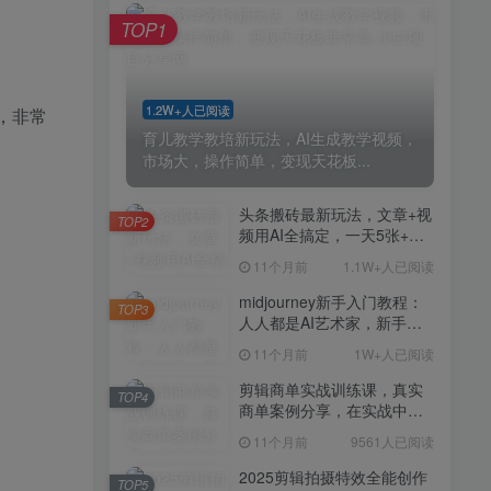
剪辑商单实战训练课，真实
TOP4
TOP1
商单案例分享，在实战中练
会剪辑
11个月前
9561人已阅读
2025剪辑拍摄特效全能创作
TOP5
1.2W+人已阅读
，非常
课，零基础到全能创作
育儿教学教培新玩法，AI生成教学视频，
11个月前
9388人已阅读
市场大，操作简单，变现天花板...
AI+营养师工作流实战应用
TOP6
课，AI赋能营养师
头条搬砖最新玩法，文章+视
TOP2
频用AI全搞定，一天5张+不
11个月前
9216人已阅读
是问题，每天只需10分钟
11个月前
1.1W+人已阅读
外贸营销策划SOP系统课
TOP7
程，打开跨境电商企业线上
midjourney新手入门教程：
TOP3
营销任督二脉
人人都是AI艺术家，新手小
11个月前
9147人已阅读
白也能变身艺术大师
11个月前
1W+人已阅读
2025拼多多虚拟电商项目，
TOP8
无需手动发货回复，0成本，
剪辑商单实战训练课，真实
TOP4
轻松月入1-5W【揭秘】
商单案例分享，在实战中练
11个月前
7803人已阅读
会剪辑
11个月前
9561人已阅读
Coze扣子工作流一键生成小
TOP9
说推文视频，实战教学保姆
2025剪辑拍摄特效全能创作
TOP5
级教程