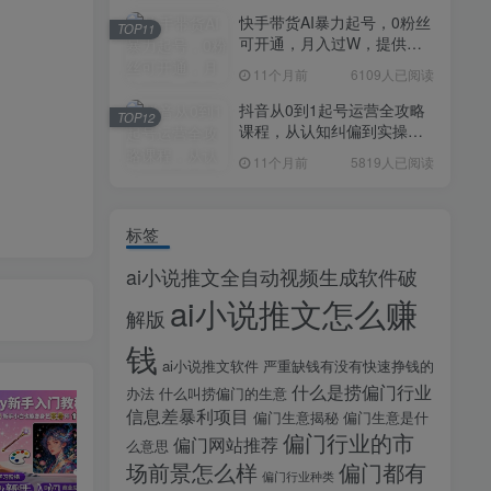
快手带货AI暴力起号，0粉丝
TOP11
可开通，月入过W，提供账
号就行，适合普通人的懒人
11个月前
6109人已阅读
项目【揭秘】
抖音从0到1起号运营全攻略
TOP12
课程，从认知纠偏到实操落
地，高效起号变现
11个月前
5819人已阅读
标签
ai小说推文全自动视频生成软件破
ai小说推文怎么赚
解版
钱
ai小说推文软件
严重缺钱有没有快速挣钱的
什么是捞偏门行业
办法
什么叫捞偏门的生意
信息差暴利项目
偏门生意揭秘
偏门生意是什
偏门行业的市
偏门网站推荐
么意思
场前景怎么样
偏门都有
偏门行业种类
midjourney新手入门教程：人人都是AI艺术家，新手小白也能变身艺术大师
剪辑商单实战训练课，真实商单案例分享，在实战中练会剪辑
2025剪辑拍摄特效全能创作课，零基础到全能创作