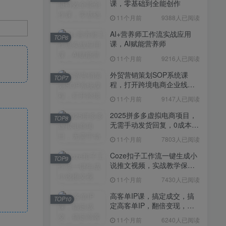
课，零基础到全能创作
11个月前
7430人已阅读
11个月前
9388人已阅读
高客单IP课，搞定成交，搞
TOP10
定高客单IP，翻倍变现，轻
AI+营养师工作流实战应用
TOP6
松卖爆，不销而销
课，AI赋能营养师
11个月前
6240人已阅读
11个月前
9216人已阅读
快手带货AI暴力起号，0粉丝
TOP11
可开通，月入过W，提供账
外贸营销策划SOP系统课
TOP7
号就行，适合普通人的懒人
程，打开跨境电商企业线上
11个月前
6109人已阅读
项目【揭秘】
营销任督二脉
11个月前
9147人已阅读
抖音从0到1起号运营全攻略
TOP12
课程，从认知纠偏到实操落
2025拼多多虚拟电商项目，
TOP8
地，高效起号变现
无需手动发货回复，0成本，
11个月前
5819人已阅读
轻松月入1-5W【揭秘】
11个月前
7803人已阅读
Coze扣子工作流一键生成小
TOP9
说推文视频，实战教学保姆
级教程
11个月前
7430人已阅读
高客单IP课，搞定成交，搞
TOP10
定高客单IP，翻倍变现，轻
松卖爆，不销而销
11个月前
6240人已阅读