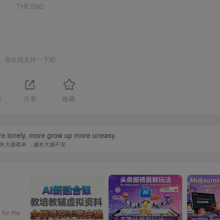
THE END
喜欢就支持一下吧
9
分享
收藏
e lonely, more grow up more uneasy.
长大越孤单 ，越长大越不安
 for the
育儿教学教培新玩法，AI生成教学视频，市场大，操作简单，变现天花板非常高
头条搬砖最新玩法，文章+视频用AI全搞定，一天5张+不是问题，每天只需10分钟