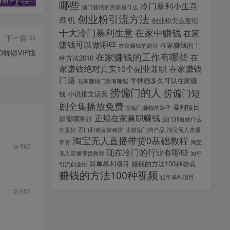
哪些
冷门暴利小生意
偏门领域的意思是什么
创业粉引流方法
商机
创业粉怎么变现
十大冷门暴利生意
在家中赚钱
在家
下一篇
赚钱可以做哪些
在家赚钱的十
在家赚钱的副业
.0解锁VIP版
在家赚钱的工作有哪些
在
种方法2016
家赚钱绝对真实10个副业兼职
在家赚钱
门路
学插画多久可以在家赚
在家赚钱门路有哪些
捞偏门的人
捞偏门短
钱
小说推文运营
剧全集播放免费
暴利项目
捞偏门赚钱的路子
正规在家兼职赚钱
加盟哪家好
歪门邪道做什么
生意好
歪门邪道发家致富
比较偏门的产品
淘宝无人直播
淘宝无人直播带货0基础教程
带货
淘宝
965
现在冷门的行业有哪些
无人直播带货教程
知乎
简单暴利项目
赚钱的方法100种游戏
引流创业粉
赚钱的方法100种视频
过年暴利项目
953