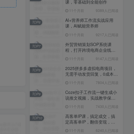
课，零基础到全能创作
11个月前
7430人已阅读
11个月前
9389人已阅读
高客单IP课，搞定成交，搞
TOP10
定高客单IP，翻倍变现，轻
AI+营养师工作流实战应用
TOP6
松卖爆，不销而销
课，AI赋能营养师
11个月前
6240人已阅读
11个月前
9217人已阅读
快手带货AI暴力起号，0粉丝
TOP11
可开通，月入过W，提供账
外贸营销策划SOP系统课
TOP7
号就行，适合普通人的懒人
程，打开跨境电商企业线上
11个月前
6109人已阅读
项目【揭秘】
营销任督二脉
11个月前
9147人已阅读
抖音从0到1起号运营全攻略
TOP12
课程，从认知纠偏到实操落
2025拼多多虚拟电商项目，
TOP8
地，高效起号变现
无需手动发货回复，0成本，
11个月前
5819人已阅读
轻松月入1-5W【揭秘】
11个月前
7804人已阅读
Coze扣子工作流一键生成小
TOP9
说推文视频，实战教学保姆
级教程
11个月前
7430人已阅读
高客单IP课，搞定成交，搞
TOP10
定高客单IP，翻倍变现，轻
松卖爆，不销而销
11个月前
6240人已阅读