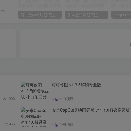
 to
育儿教学教培新玩法，AI生成教学视频，市场大，操作简单，变现天花板非常高
头条搬砖最新玩法，文章+视频用AI全搞定，一天5张+不是问题，每天只需10分钟
可可修图 v1.3.5解锁专业版
1003
小白项目
安卓CapCut剪映国际版 v11.1.0解锁高级版
956
小白项目