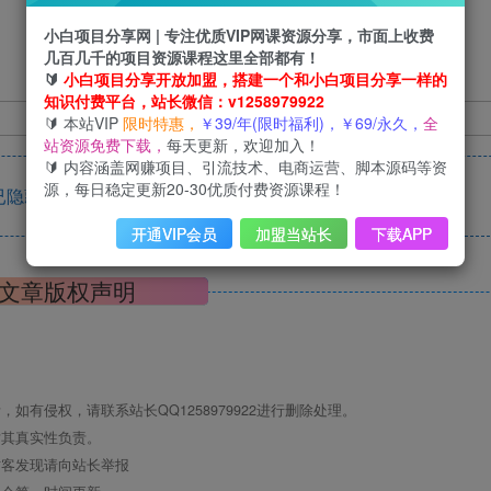
小白项目分享网 | 专注优质VIP网课资源分享，市面上收费
几百几千的项目资源课程这里全部都有！
🔰
小白项目分享开放加盟，搭建一个和小白项目分享一样的
知识付费平台，站长微信：v1258979922
🔰 本站VIP
限时特惠，
￥39/年(限时福利)，￥69/永久，
全
站资源免费下载，
每天更新，欢迎加入！
🔰 内容涵盖网赚项目、引流技术、电商运营、脚本源码等资
源，每日稳定更新20-30优质付费资源课程！
隐藏，请评论后刷新页面查看.
开通VIP会员
加盟当站长
下载APP
文章版权声明
有侵权，请联系站长QQ1258979922进行删除处理。
对其真实性负责。
访客发现请向站长举报