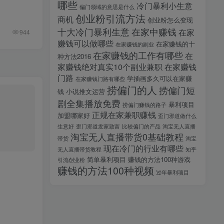
哪些
冷门暴利小生意
偏门领域的意思是什么
创业粉引流方法
商机
创业粉怎么变现
十大冷门暴利生意
在家中赚钱
在家
944
赚钱可以做哪些
在家赚钱的十
在家赚钱的副业
在家赚钱的工作有哪些
在
种方法2016
家赚钱绝对真实10个副业兼职
在家赚钱
门路
学插画多久可以在家赚
在家赚钱门路有哪些
捞偏门的人
捞偏门短
钱
小说推文运营
剧全集播放免费
暴利项目
捞偏门赚钱的路子
正规在家兼职赚钱
加盟哪家好
歪门邪道做什么
生意好
歪门邪道发家致富
比较偏门的产品
淘宝无人直播
淘宝无人直播带货0基础教程
带货
淘宝
现在冷门的行业有哪些
无人直播带货教程
知乎
简单暴利项目
赚钱的方法100种游戏
引流创业粉
赚钱的方法100种视频
过年暴利项目