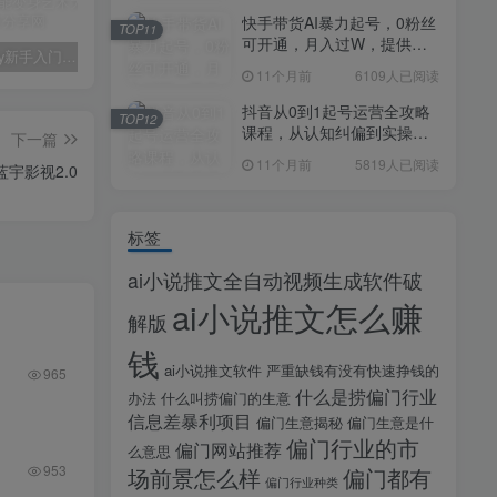
快手带货AI暴力起号，0粉丝
TOP11
可开通，月入过W，提供账
midjourney新手入门教程：人人都是AI艺术家，新手小白也能变身艺术大师
剪辑商单实战训练课，真实商单案例分享，在实战中练会剪辑
2025剪辑拍摄特效全能创作课，零基础到全能创作
号就行，适合普通人的懒人
11个月前
6109人已阅读
项目【揭秘】
抖音从0到1起号运营全攻略
TOP12
课程，从认知纠偏到实操落
下一篇
地，高效起号变现
11个月前
5819人已阅读
蓝宇影视2.0
标签
ai小说推文全自动视频生成软件破
ai小说推文怎么赚
解版
钱
ai小说推文软件
严重缺钱有没有快速挣钱的
965
什么是捞偏门行业
办法
什么叫捞偏门的生意
信息差暴利项目
偏门生意揭秘
偏门生意是什
偏门行业的市
偏门网站推荐
么意思
953
场前景怎么样
偏门都有
偏门行业种类