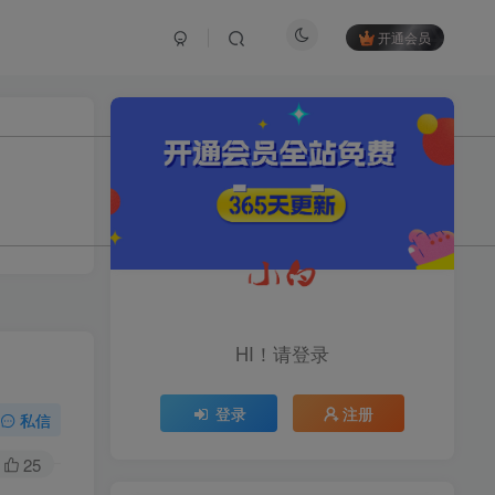
开通会员
TOP1
1.2W+人已阅读
育儿教学教培新玩法，AI生成教学视频，
市场大，操作简单，变现天花板...
头条搬砖最新玩法，文章+视
TOP2
频用AI全搞定，一天5张+不
HI！请登录
是问题，每天只需10分钟
11个月前
1.1W+人已阅读
登录
注册
midjourney新手入门教程：
私信
TOP3
人人都是AI艺术家，新手小
白也能变身艺术大师
25
11个月前
1W+人已阅读