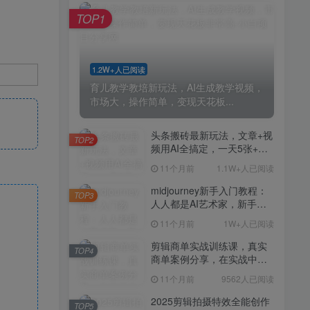
剪辑商单实战训练课，真实
TOP4
TOP1
商单案例分享，在实战中练
会剪辑
11个月前
9562人已阅读
2025剪辑拍摄特效全能创作
TOP5
1.2W+人已阅读
课，零基础到全能创作
育儿教学教培新玩法，AI生成教学视频，
11个月前
9389人已阅读
市场大，操作简单，变现天花板...
AI+营养师工作流实战应用
TOP6
课，AI赋能营养师
头条搬砖最新玩法，文章+视
TOP2
频用AI全搞定，一天5张+不
11个月前
9217人已阅读
是问题，每天只需10分钟
11个月前
1.1W+人已阅读
外贸营销策划SOP系统课
TOP7
程，打开跨境电商企业线上
midjourney新手入门教程：
TOP3
营销任督二脉
人人都是AI艺术家，新手小
11个月前
9147人已阅读
白也能变身艺术大师
11个月前
1W+人已阅读
2025拼多多虚拟电商项目，
TOP8
无需手动发货回复，0成本，
剪辑商单实战训练课，真实
TOP4
轻松月入1-5W【揭秘】
商单案例分享，在实战中练
11个月前
7804人已阅读
会剪辑
11个月前
9562人已阅读
Coze扣子工作流一键生成小
TOP9
说推文视频，实战教学保姆
2025剪辑拍摄特效全能创作
TOP5
级教程