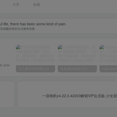
4
分享
收藏
l life, there has been some kind of pain.
破茧成蝶的美好生活都有伤痛
st acts.
育儿教学教培新玩法，AI生成教学视频，市场大，操作简单，变现天花板非常高
头条搬砖最新玩法，文章+视频用AI全搞定，一天5张+不是问题，每天只需10分钟
一甜相机v4.22.0.42203解锁VIP会员版-少