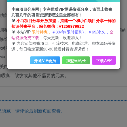
小白项目分享网 | 专注优质VIP网课资源分享，市面上收费
几百几千的项目资源课程这里全部都有！
色功能包括：
🔰
小白项目分享开放加盟，搭建一个和小白项目分享一样的
知识付费平台，站长微信：v1258979922
以调整照片的色调、光线和细节，让原本普通的照片焕发出不同的
🔰 本站VIP
限时特惠，
￥39/年(限时福利)，￥69/永久，
全
站资源免费下载，
每天更新，欢迎加入！
行修饰、抠图、覆盖等操作，轻松实现画面的重构。
🔰 内容涵盖网赚项目、引流技术、电商运营、脚本源码等资
并对图像进行旋转和翻转操作。
源，每日稳定更新20-30优质付费资源课程！
片中，以增加个性和趣味性。
开通VIP会员
加盟当站长
下载APP
、美白牙齿等美容功能，简单实现美颜效果。
的瑕疵、皱纹或其他不需要的元素。
隐藏，请评论后刷新页面查看.