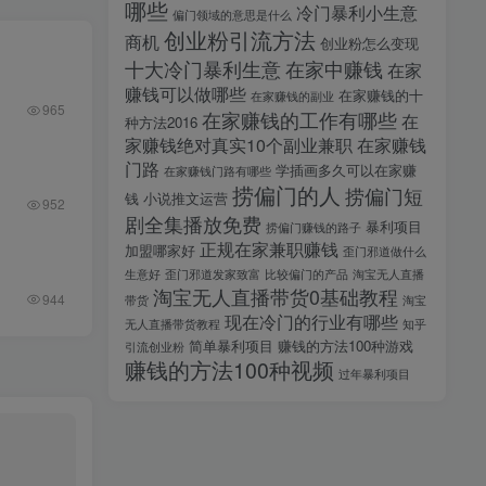
哪些
冷门暴利小生意
偏门领域的意思是什么
创业粉引流方法
商机
创业粉怎么变现
十大冷门暴利生意
在家中赚钱
在家
赚钱可以做哪些
在家赚钱的十
在家赚钱的副业
965
在家赚钱的工作有哪些
在
种方法2016
家赚钱绝对真实10个副业兼职
在家赚钱
门路
学插画多久可以在家赚
在家赚钱门路有哪些
捞偏门的人
捞偏门短
钱
小说推文运营
952
剧全集播放免费
暴利项目
捞偏门赚钱的路子
正规在家兼职赚钱
加盟哪家好
歪门邪道做什么
生意好
歪门邪道发家致富
比较偏门的产品
淘宝无人直播
淘宝无人直播带货0基础教程
944
带货
淘宝
现在冷门的行业有哪些
无人直播带货教程
知乎
简单暴利项目
赚钱的方法100种游戏
引流创业粉
赚钱的方法100种视频
过年暴利项目