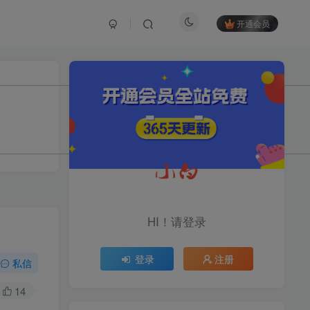
开通会员
TOP1
1.2W+人已阅读
育儿教学教培新玩法，AI生成教学视频，
市场大，操作简单，变现天花板...
头条搬砖最新玩法，文章+视
TOP2
频用AI全搞定，一天5张+不
HI！请登录
是问题，每天只需10分钟
11个月前
1.1W+人已阅读
登录
注册
midjourney新手入门教程：
私信
TOP3
人人都是AI艺术家，新手小
白也能变身艺术大师
14
11个月前
1W+人已阅读