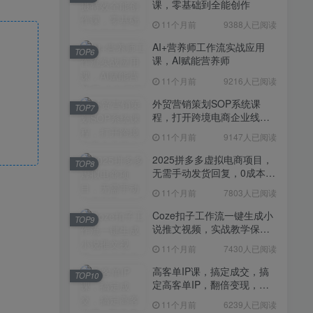
课，零基础到全能创作
11个月前
7430人已阅读
11个月前
9388人已阅读
高客单IP课，搞定成交，搞
TOP10
定高客单IP，翻倍变现，轻
AI+营养师工作流实战应用
TOP6
松卖爆，不销而销
课，AI赋能营养师
11个月前
6239人已阅读
11个月前
9216人已阅读
快手带货AI暴力起号，0粉丝
TOP11
可开通，月入过W，提供账
外贸营销策划SOP系统课
TOP7
号就行，适合普通人的懒人
程，打开跨境电商企业线上
11个月前
6109人已阅读
项目【揭秘】
营销任督二脉
11个月前
9147人已阅读
抖音从0到1起号运营全攻略
TOP12
课程，从认知纠偏到实操落
2025拼多多虚拟电商项目，
TOP8
地，高效起号变现
无需手动发货回复，0成本，
11个月前
5819人已阅读
轻松月入1-5W【揭秘】
11个月前
7803人已阅读
Coze扣子工作流一键生成小
TOP9
说推文视频，实战教学保姆
级教程
11个月前
7430人已阅读
高客单IP课，搞定成交，搞
TOP10
定高客单IP，翻倍变现，轻
松卖爆，不销而销
11个月前
6239人已阅读