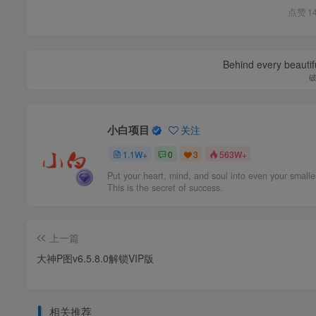
点赞
1
Behind every beautifu
小白项目
关注
1.1W+
0
3
563W+
Put your heart, mind, and soul into even your smalle
This is the secret of success.
上一篇
大神P图v6.5.8.0解锁VIP版
相关推荐