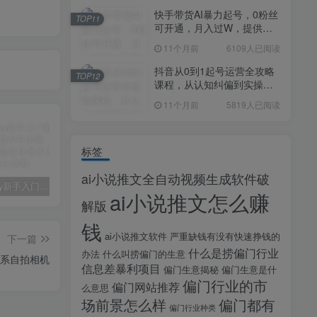
快手带货AI暴力起号，0粉丝
TOP11
可开通，月入过W，提供账
号就行，适合普通人的懒人
11个月前
6109人已阅读
项目【揭秘】
抖音从0到1起号运营全攻略
TOP12
课程，从认知纠偏到实操落
地，高效起号变现
11个月前
5819人已阅读
标签
ai小说推文全自动视频生成软件破
midjourney新手入门教程：人人都是AI艺术家，新手小白也能变身艺术大师
剪辑商单实战训练课，真实商单案例分享，在实战中练会剪辑
2025剪辑拍摄特效全能创作课，零基础到全能创作
ai小说推文怎么赚
解版
钱
ai小说推文软件
严重缺钱有没有快速挣钱的
下一篇
什么是捞偏门行业
办法
什么叫捞偏门的生意
女甜系自拍相机
信息差暴利项目
偏门生意揭秘
偏门生意是什
偏门行业的市
偏门网站推荐
么意思
场前景怎么样
偏门都有
偏门行业种类