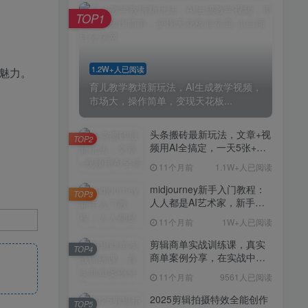
剪辑商单实战训练课，真实
TOP4
TOP1
商单案例分享，在实战中练
会剪辑
11个月前
9561人已阅读
2025剪辑拍摄特效全能创作
TOP5
1.2W+人已阅读
魅力。
课，零基础到全能创作
育儿教学教培新玩法，AI生成教学视频，
11个月前
9388人已阅读
市场大，操作简单，变现天花板...
AI+营养师工作流实战应用
TOP6
课，AI赋能营养师
头条搬砖最新玩法，文章+视
TOP2
频用AI全搞定，一天5张+不
11个月前
9216人已阅读
是问题，每天只需10分钟
11个月前
1.1W+人已阅读
外贸营销策划SOP系统课
TOP7
程，打开跨境电商企业线上
midjourney新手入门教程：
TOP3
营销任督二脉
人人都是AI艺术家，新手小
11个月前
9147人已阅读
白也能变身艺术大师
11个月前
1W+人已阅读
2025拼多多虚拟电商项目，
TOP8
无需手动发货回复，0成本，
剪辑商单实战训练课，真实
TOP4
轻松月入1-5W【揭秘】
商单案例分享，在实战中练
11个月前
7803人已阅读
会剪辑
11个月前
9561人已阅读
Coze扣子工作流一键生成小
TOP9
说推文视频，实战教学保姆
2025剪辑拍摄特效全能创作
TOP5
级教程