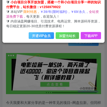
会员免费
🔰
小白项目分享开放加盟，搭建一个和小白项目分享一样的知识
付费平台，站长微信：v1258979922
电影拉新一单5块，两天搞了近1个W，做这个项目直接起飞(附详细教程)【揭秘】
🔰 本站VIP
限时特惠，
￥39/年(限时福利)，￥69/永久，
全站资
此内容为会员免费，请付费后查看
源免费下载，
每天更新，欢迎加入！
3
限时特惠
🔰 内容涵盖网赚项目、引流技术、电商运营、脚本源码等资源，
9
云币
云币
每日稳定更新20-30优质付费资源课程！
免费
免费
年VIP
终身VIP会员
开通VIP会员
加盟当站长
下载APP
登录购买
今天我要和大家分享的是一种常见的项目–网盘拉新。但同样