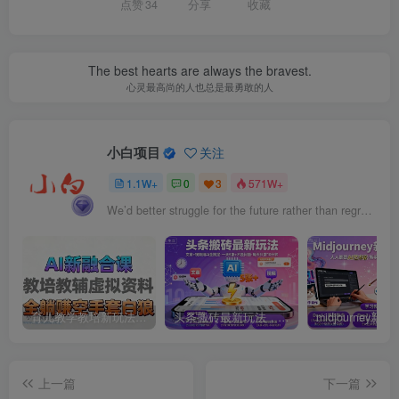
点赞
34
分享
收藏
The best hearts are always the bravest.
心灵最高尚的人也总是最勇敢的人
小白项目
关注
1.1W+
0
3
571W+
We’d better struggle for the future rather than regret for the past.
育儿教学教培新玩法，AI生成教学视频，市场大，操作简单，变现天花板非常高
头条搬砖最新玩法，文章+视频用AI全搞定，一天5张+不是问题，每天只需10分钟
上一篇
下一篇