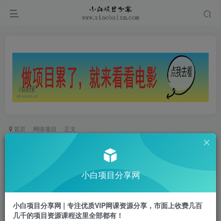
首页
网络项目
正文
电影拉新一单5块，两天搞了近1个W，做这个项目
直接起飞(附详细教程)【揭秘】
小白项目分享网
小白项目
关注
私信
2年前发布
小白项目分享网 | 专注优质VIP网课资源分享，市面上收费几百
0
678
34
几千的项目资源课程这里全部都有！