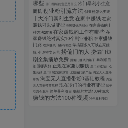
哪些
冷门暴利小生意
偏门领域的意思是什么
创业粉引流方法
商机
创业粉怎么变现
十大冷门暴利生意
在家中赚钱
在家
赚钱可以做哪些
在家赚钱的十
在家赚钱的副业
在家赚钱的工作有哪些
在
种方法2016
家赚钱绝对真实10个副业兼职
在家赚钱
门路
学插画多久可以在家赚
在家赚钱门路有哪些
捞偏门的人
捞偏门短
钱
小说推文运营
剧全集播放免费
暴利项目
捞偏门赚钱的路子
正规在家兼职赚钱
加盟哪家好
歪门邪道做什么
生意好
歪门邪道发家致富
比较偏门的产品
淘宝无人直播
淘宝无人直播带货0基础教程
带货
淘宝
现在冷门的行业有哪些
无人直播带货教程
知乎
简单暴利项目
赚钱的方法100种游戏
引流创业粉
赚钱的方法100种视频
过年暴利项目