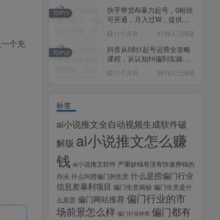
快手带货AI暴力起号，0粉丝
TOP11
。
可开通，月入过W，提供账
号就行，适合普通人的懒人
11个月前
6109人已阅读
项目【揭秘】
是一个充
抖音从0到1起号运营全攻略
TOP12
课程，从认知纠偏到实操落
地，高效起号变现
11个月前
5819人已阅读
标签
ai小说推文全自动视频生成软件破
ai小说推文怎么赚
解版
钱
ai小说推文软件
严重缺钱有没有快速挣钱的
什么是捞偏门行业
办法
什么叫捞偏门的生意
信息差暴利项目
偏门生意揭秘
偏门生意是什
偏门行业的市
偏门网站推荐
么意思
场前景怎么样
偏门都有
偏门行业种类