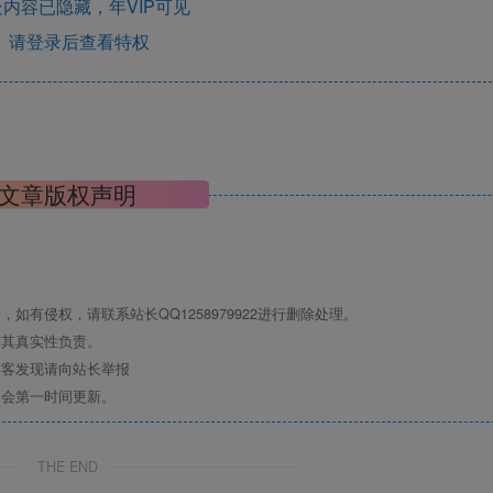
内容已隐藏，年VIP可见
请登录后查看特权
文章版权声明
有侵权，请联系站长QQ1258979922进行删除处理。
对其真实性负责。
访客发现请向站长举报
们会第一时间更新。
THE END