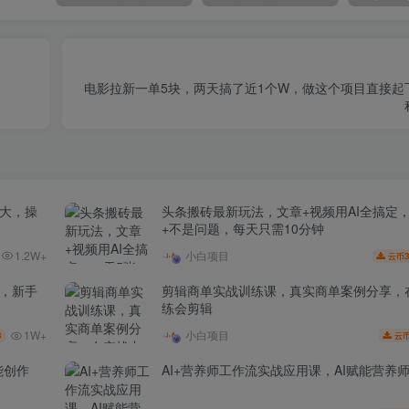
电影拉新一单5块，两天搞了近1个W，做这个项目直接起
场大，操
头条搬砖最新玩法，文章+视频用AI全搞定
+不是问题，每天只需10分钟
1.2W+
小白项目
3
云币
家，新手
剪辑商单实战训练课，真实商单案例分享，
练会剪辑
1W+
小白项目
3
云
能创作
AI+营养师工作流实战应用课，AI赋能营养