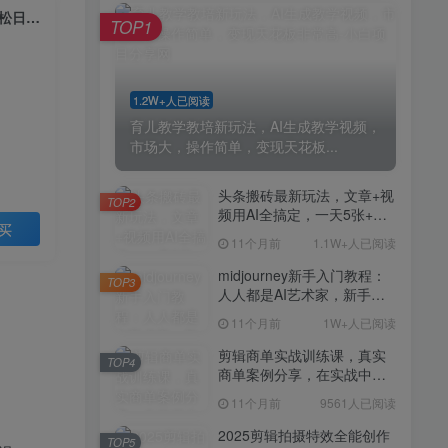
剪辑商单实战训练课，真实
TOP4
（13180期）闲鱼轻资产，人性化、多样化玩法， 小白轻松上手，学会轻松日入2000+
TOP1
商单案例分享，在实战中练
会剪辑
11个月前
9561人已阅读
2025剪辑拍摄特效全能创作
TOP5
1.2W+人已阅读
课，零基础到全能创作
育儿教学教培新玩法，AI生成教学视频，
11个月前
9388人已阅读
市场大，操作简单，变现天花板...
AI+营养师工作流实战应用
TOP6
课，AI赋能营养师
头条搬砖最新玩法，文章+视
TOP2
频用AI全搞定，一天5张+不
11个月前
9216人已阅读
买
是问题，每天只需10分钟
11个月前
1.1W+人已阅读
外贸营销策划SOP系统课
TOP7
程，打开跨境电商企业线上
midjourney新手入门教程：
TOP3
营销任督二脉
人人都是AI艺术家，新手小
11个月前
9147人已阅读
白也能变身艺术大师
11个月前
1W+人已阅读
2025拼多多虚拟电商项目，
TOP8
无需手动发货回复，0成本，
剪辑商单实战训练课，真实
TOP4
轻松月入1-5W【揭秘】
商单案例分享，在实战中练
11个月前
7804人已阅读
会剪辑
11个月前
9561人已阅读
Coze扣子工作流一键生成小
TOP9
说推文视频，实战教学保姆
2025剪辑拍摄特效全能创作
TOP5
级教程