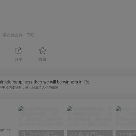
喜欢就支持一下吧
1
分享
收藏
imple happiness then we will be winners in life.
惜平凡的幸福时，就已经成了人生的赢家
ething.
育儿教学教培新玩法，AI生成教学视频，市场大，操作简单，变现天花板非常高
头条搬砖最新玩法，文章+视频用AI全搞定，一天5张+不是问题，每天只需10分钟