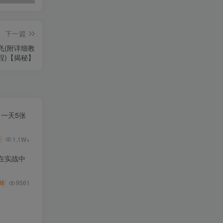
下一篇
飞(附详细教
程)【揭秘】
，一天5张
1.1W+
在实战中
9561
3
币
师