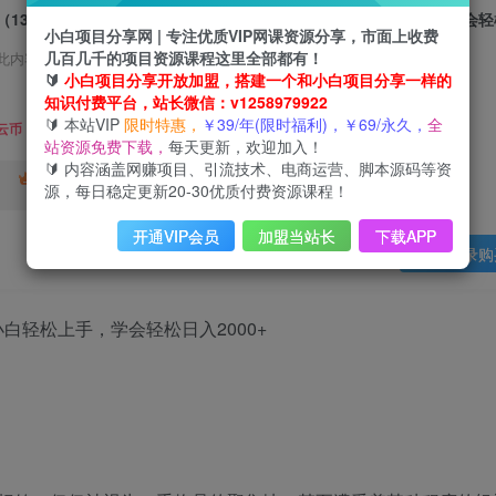
小白项目分享网 | 专注优质VIP网课资源分享，市面上收费
几百几千的项目资源课程这里全部都有！
此内容为会员免费，请付费后查看
🔰
小白项目分享开放加盟，搭建一个和小白项目分享一样的
3
知识付费平台，站长微信：v1258979922
限时特惠
🔰 本站VIP
限时特惠，
￥39/年(限时福利)，￥69/永久，
全
9
云币
云币
站资源免费下载，
每天更新，欢迎加入！
🔰 内容涵盖网赚项目、引流技术、电商运营、脚本源码等资
免费
终身VIP会员
年VIP
源，每日稳定更新20-30优质付费资源课程！
免费
开通VIP会员
加盟当站长
下载APP
登录购