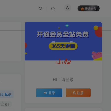
开通会员
TOP1
1.2W+人已阅读
育儿教学教培新玩法，AI生成教学视频，
市场大，操作简单，变现天花板...
头条搬砖最新玩法，文章+视
TOP2
频用AI全搞定，一天5张+不
HI！请登录
+
是问题，每天只需10分钟
11个月前
1.1W+人已阅读
登录
注册
midjourney新手入门教程：
私信
TOP3
人人都是AI艺术家，新手小
白也能变身艺术大师
61
11个月前
1W+人已阅读