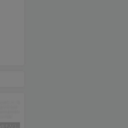
midjourney新手入门教程：人人都是AI艺术家，新手小白也能变身艺术大师
剪辑商单实战训练课，真实商单案例分享，在实战中练会剪辑
2025剪辑拍摄特效全能创作课，零基础到全能创作