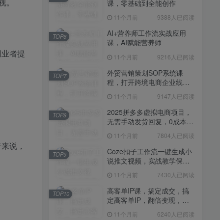
视。
课，零基础到全能创作
11个月前
7430人已阅读
11个月前
9388人已阅读
高客单IP课，搞定成交，搞
TOP10
定高客单IP，翻倍变现，轻
AI+营养师工作流实战应用
TOP6
松卖爆，不销而销
课，AI赋能营养师
11个月前
6240人已阅读
创业者提
11个月前
9216人已阅读
快手带货AI暴力起号，0粉丝
TOP11
可开通，月入过W，提供账
外贸营销策划SOP系统课
TOP7
号就行，适合普通人的懒人
程，打开跨境电商企业线上
11个月前
6109人已阅读
项目【揭秘】
营销任督二脉
11个月前
9147人已阅读
抖音从0到1起号运营全攻略
TOP12
课程，从认知纠偏到实操落
2025拼多多虚拟电商项目，
TOP8
地，高效起号变现
无需手动发货回复，0成本，
11个月前
5819人已阅读
轻松月入1-5W【揭秘】
11个月前
7804人已阅读
者来说，
Coze扣子工作流一键生成小
TOP9
说推文视频，实战教学保姆
级教程
11个月前
7430人已阅读
高客单IP课，搞定成交，搞
TOP10
定高客单IP，翻倍变现，轻
松卖爆，不销而销
11个月前
6240人已阅读