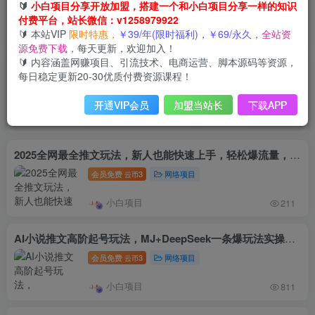
🔰
小白项目分享开放加盟，搭建一个和小白项目分享一样的知识
会员免费
3
网络项目
云币
付费平台，站长微信：v1258979922
🔰 本站VIP
限时特惠，
￥39/年(限时福利)，￥69/永久，
全站资
小白项目
928
源免费下载，
每天更新，欢迎加入！
🔰 内容涵盖网赚项目、引流技术、电商运营、脚本源码等资源，
小说推文最新干货分享，现言剧情混剪玩法实操
每日稳定更新20-30优质付费资源课程！
会员免费
3
网络项目
云币
开通VIP会员
加盟当站长
下载APP
小白项目
173
2025全网最全推文玩法，新人也能快速上手，轻松爆流量，日入多张
会员免费
3
网络项目
云币
小白项目
211
AI小说推文高阶起号玩法，MJ+DeepSeek一条爆玩法实操全流程
会员免费
3
网络项目
云币
小白项目
811