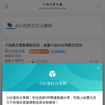
ai小说推文怎么赚钱
小说推文最新爆款玩法，短篇小说AI古风图文玩法
会员免费
3
网络项目
云币
小白项目
102
小说推文收益10W+私董会大佬分享，虐文40秒番茄小说玩法
会员免费
3
网络项目
云币
小白项目分享网
小白项目
697
小白项目分享网 | 专注优质VIP网课资源分享，市面上收费几百
小说推文最新干货分享，AI推文进阶课，万能控图技术
几千的项目资源课程这里全部都有！