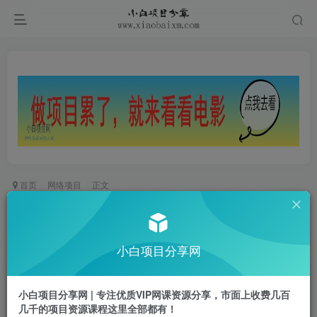
首页
网络项目
正文
2025全网最全推文玩法，新人也能快速上手，轻
松爆流量，日入多张
小白项目分享网
小白项目
关注
私信
1年前更新
小白项目分享网 | 专注优质VIP网课资源分享，市面上收费几百
0
211
37
几千的项目资源课程这里全部都有！