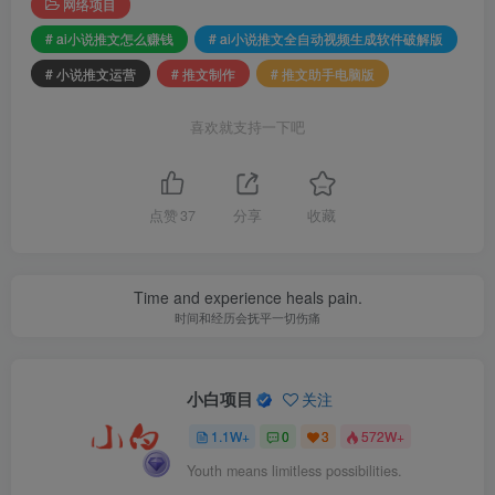
网络项目
# ai小说推文怎么赚钱
# ai小说推文全自动视频生成软件破解版
# 小说推文运营
# 推文制作
# 推文助手电脑版
喜欢就支持一下吧
点赞
37
分享
收藏
Time and experience heals pain.
时间和经历会抚平一切伤痛
小白项目
关注
1.1W+
0
3
572W+
Youth means limitless possibilities.