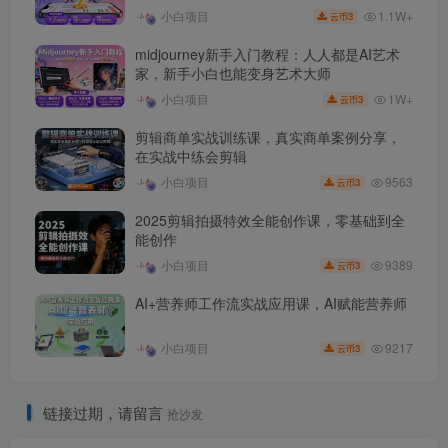
1.1W+
小白项目
3
云币
midjourney新手入门教程：人人都是AI艺术
家，新手小白也能变身艺术大师
1W+
小白项目
3
云币
剪辑商单实战训练课，真实商单案例分享，
在实战中练会剪辑
9563
小白项目
3
云币
2025剪辑拍摄特效全能创作课，零基础到全
能创作
9389
小白项目
3
云币
AI+营养师工作流实战应用课，AI赋能营养师
9217
小白项目
3
云币
链接过期，请留言
抢沙发