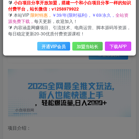
会员免费
🔰
小白项目分享开放加盟，搭建一个和小白项目分享一样的知识
已售 33
付费平台，站长微信：v1258979922
2025全网最全推文玩法，新人也能快速上手，轻松爆流量，日入多张
🔰 本站VIP
限时特惠，
￥39/年(限时福利)，￥69/永久，
全站资
此内容为会员免费，请付费后查看
源免费下载，
每天更新，欢迎加入！
3
限时特惠
🔰 内容涵盖网赚项目、引流技术、电商运营、脚本源码等资源，
99
云币
云币
每日稳定更新20-30优质付费资源课程！
免费
免费
年VIP
终身VIP会员
开通VIP会员
加盟当站长
下载APP
登录购买
项目介绍：