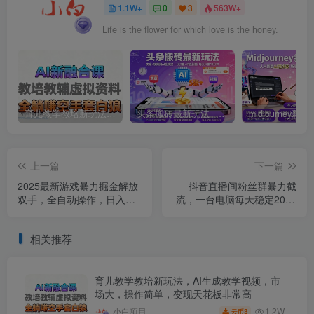
1.1W+
0
3
563W+
Life is the flower for which love is the honey.
育儿教学教培新玩法，AI生成教学视频，市场大，操作简单，变现天花板非常高
头条搬砖最新玩法，文章+视频用AI全搞定，一天5张+不是问题，每天只需10分钟
上一篇
下一篇
2025最新游戏暴力掘金解放
抖音直播间粉丝群暴力截
双手，全自动操作，日入
流，一台电脑每天稳定2000
1k+矩阵，小白可玩【揭秘】
条数据，暴力截流+实操
【揭秘】
相关推荐
育儿教学教培新玩法，AI生成教学视频，市
场大，操作简单，变现天花板非常高
1.2W+
小白项目
3
云币