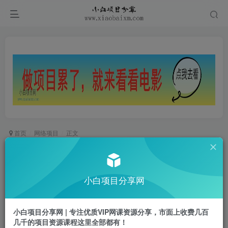
首页
网络项目
正文
AI亲子育儿赛道新玩法，新号半个月带货600多
单，保姆级教程拆解
小白项目分享网
小白项目
关注
私信
1年前更新
小白项目分享网 | 专注优质VIP网课资源分享，市面上收费几百
0
393
59
几千的项目资源课程这里全部都有！