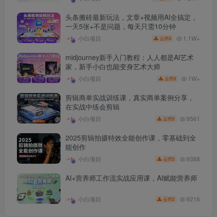
头条搬砖最新玩法，文章+视频用AI全搞定，
一天5张+不是问题，每天只需10分钟
1.1W+
小白项目
3
云币
midjourney新手入门教程：人人都是AI艺术
家，新手小白也能变身艺术大师
1W+
小白项目
3
云币
剪辑商单实战训练课，真实商单案例分享，
在实战中练会剪辑
9561
小白项目
3
云币
2025剪辑拍摄特效全能创作课，零基础到全
能创作
9388
小白项目
3
云币
AI+营养师工作流实战应用课，AI赋能营养师
9216
小白项目
3
云币