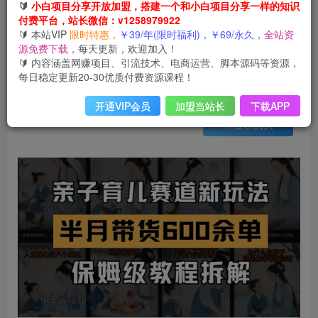
会员免费
🔰
小白项目分享开放加盟，搭建一个和小白项目分享一样的知识
已售 13
付费平台，站长微信：v1258979922
AI亲子育儿赛道新玩法，新号半个月带货600多单，保姆级教程拆解
🔰 本站VIP
限时特惠，
￥39/年(限时福利)，￥69/永久，
全站资
此内容为会员免费，请付费后查看
源免费下载，
每天更新，欢迎加入！
3
限时特惠
🔰 内容涵盖网赚项目、引流技术、电商运营、脚本源码等资源，
99
云币
云币
每日稳定更新20-30优质付费资源课程！
免费
免费
年VIP
终身VIP会员
开通VIP会员
加盟当站长
下载APP
登录购买