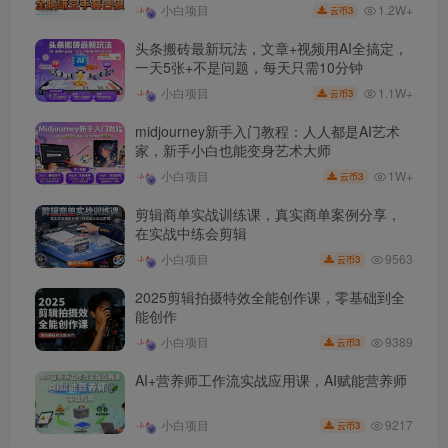
1.2W+
小白项目
3
云币
头条搬砖最新玩法，文章+视频用AI全搞定，
一天5张+不是问题，每天只需10分钟
1.1W+
小白项目
3
云币
midjourney新手入门教程：人人都是AI艺术
家，新手小白也能变身艺术大师
1W+
小白项目
3
云币
剪辑商单实战训练课，真实商单案例分享，
在实战中练会剪辑
9563
小白项目
3
云币
2025剪辑拍摄特效全能创作课，零基础到全
能创作
9389
小白项目
3
云币
AI+营养师工作流实战应用课，AI赋能营养师
9217
小白项目
3
云币