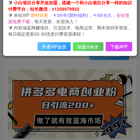
会员免费
🔰
小白项目分享开放加盟，搭建一个和小白项目分享一样的知识
已售 26
付费平台，站长微信：v1258979922
拼多多引流电商创业粉，日引200+，可矩阵放大，做了就有效【揭秘】
🔰 本站VIP
限时特惠，
￥39/年(限时福利)，￥69/永久，
全站资
此内容为会员免费，请付费后查看
源免费下载，
每天更新，欢迎加入！
3
限时特惠
🔰 内容涵盖网赚项目、引流技术、电商运营、脚本源码等资源，
99
云币
云币
每日稳定更新20-30优质付费资源课程！
免费
免费
年VIP
终身VIP会员
开通VIP会员
加盟当站长
下载APP
登录购买