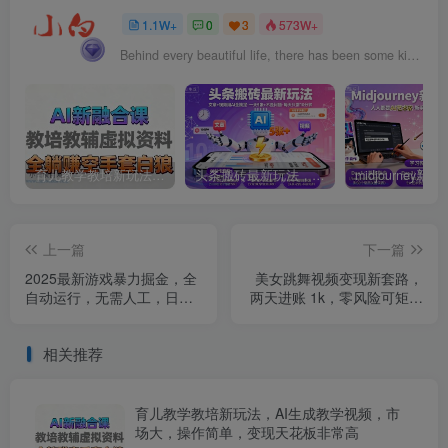
1.1W+
0
3
573W+
Behind every beautiful life, there has been some kind of pain.
育儿教学教培新玩法，AI生成教学视频，市场大，操作简单，变现天花板非常高
头条搬砖最新玩法，文章+视频用AI全搞定，一天5张+不是问题，每天只需10分钟
上一篇
下一篇
2025最新游戏暴力掘金，全
美女跳舞视频变现新套路，
自动运行，无需人工，日入
两天进账 1k，零风险可矩阵
1k+可矩阵收益翻倍【揭秘】
【揭秘】
相关推荐
育儿教学教培新玩法，AI生成教学视频，市
场大，操作简单，变现天花板非常高