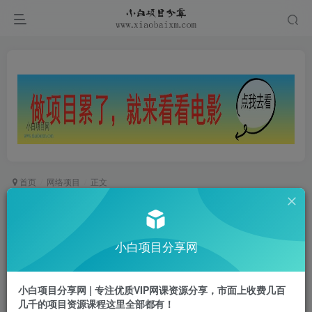
首页
网络项目
正文
拼多多引流电商创业粉，日引200+，可矩阵放
大，做了就有效【揭秘】
小白项目分享网
小白项目
关注
私信
1年前更新
小白项目分享网 | 专注优质VIP网课资源分享，市面上收费几百
0
169
15
几千的项目资源课程这里全部都有！