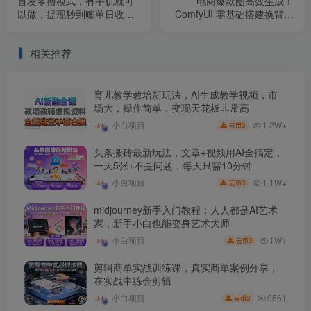
首发零撸模式，有手机就可
电商爆款图高效生成！
以做，提现秒到账单日收益2
ComfyUI 零基础搭建换背景
张+【揭秘】
换装全流程商业工作流
相关推荐
育儿教学教培新玩法，AI生成教学视频，市
场大，操作简单，变现天花板非常高
1.2W+
小白项目
3
云币
头条搬砖最新玩法，文章+视频用AI全搞定，
一天5张+不是问题，每天只需10分钟
1.1W+
小白项目
3
云币
midjourney新手入门教程：人人都是AI艺术
家，新手小白也能变身艺术大师
1W+
小白项目
3
云币
剪辑商单实战训练课，真实商单案例分享，
在实战中练会剪辑
9561
小白项目
3
云币