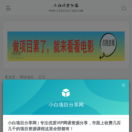
首页
网络项目
正文
AI搞笑短视频手机制作教程，多张变现方式，5分
钟教会你用AI做不一样的西游记
小白项目分享网
小白项目
关注
私信
1年前更新
小白项目分享网 | 专注优质VIP网课资源分享，市面上收费几百
0
532
53
几千的项目资源课程这里全部都有！