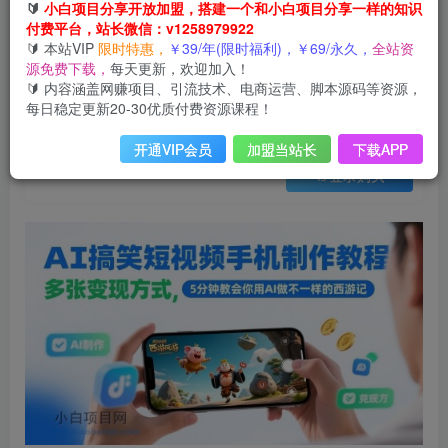
会员免费
🔰
小白项目分享开放加盟，搭建一个和小白项目分享一样的知识
已售 30
付费平台，站长微信：v1258979922
AI搞笑短视频手机制作教程，多张变现方式，5分钟教会你用AI做不一样的西游记
🔰 本站VIP
限时特惠，
￥39/年(限时福利)，￥69/永久，
全站资
此内容为会员免费，请付费后查看
源免费下载，
每天更新，欢迎加入！
3
限时特惠
🔰 内容涵盖网赚项目、引流技术、电商运营、脚本源码等资源，
99
云币
云币
每日稳定更新20-30优质付费资源课程！
免费
免费
年VIP
终身VIP会员
开通VIP会员
加盟当站长
下载APP
登录购买