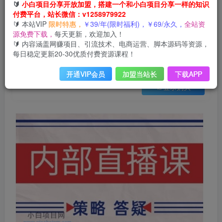
会员免费
🔰
小白项目分享开放加盟，搭建一个和小白项目分享一样的知识
已售 11
付费平台，站长微信：v1258979922
鹿鼎山系列内部课程(更新2025年5月)专注缠论教学，行情分析、学习答疑、机会提示、实操讲解
🔰 本站VIP
限时特惠，
￥39/年(限时福利)，￥69/永久，
全站资
此内容为会员免费，请付费后查看
源免费下载，
每天更新，欢迎加入！
3
限时特惠
🔰 内容涵盖网赚项目、引流技术、电商运营、脚本源码等资源，
99
云币
云币
每日稳定更新20-30优质付费资源课程！
免费
免费
年VIP
终身VIP会员
开通VIP会员
加盟当站长
下载APP
登录购买