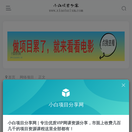
首页
网络项目
正文
鹿鼎山系列内部课程(更新2025年5月)专注缠论教
学，行情分析、学习答疑、机会提示、实操讲解
小白项目分享网
小白项目
关注
私信
1年前更新
小白项目分享网 | 专注优质VIP网课资源分享，市面上收费几百
0
872
62
几千的项目资源课程这里全部都有！