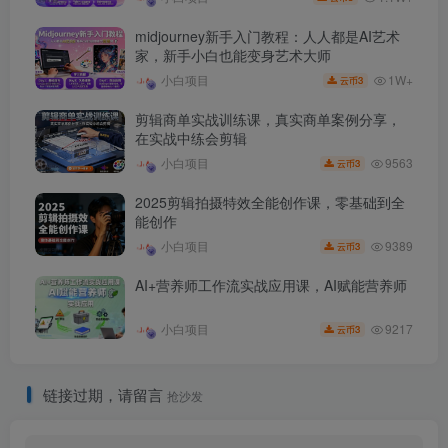
midjourney新手入门教程：人人都是AI艺术
家，新手小白也能变身艺术大师
1W+
小白项目
3
云币
剪辑商单实战训练课，真实商单案例分享，
在实战中练会剪辑
9563
小白项目
3
云币
2025剪辑拍摄特效全能创作课，零基础到全
能创作
9389
小白项目
3
云币
AI+营养师工作流实战应用课，AI赋能营养师
9217
小白项目
3
云币
链接过期，请留言
抢沙发