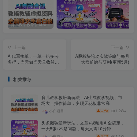
育儿教学教培新玩法，AI生成教学视频，市场大，操作简单，变现天花板非常高
头条搬砖最新玩法，文章+视频用AI全搞定，一天5张+不是问题，每天只需10分钟
上一篇
下一篇
AI代写接单，一单一结多劳
A股板块轮动实战策略与每月
多得，当天做当天见收益，
大盘前瞻与研判(更新5月)
单子接不完，日入多张【揭
秘】
相关推荐
育儿教学教培新玩法，AI生成教学视频，市
场大，操作简单，变现天花板非常高
1.2W+
小白项目
3
云币
头条搬砖最新玩法，文章+视频用AI全搞定，
一天5张+不是问题，每天只需10分钟
1.1W+
小白项目
3
云币