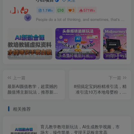
1.1W+
0
3
571W+
People do a lot of thinking, and sometimes, that's what kills us.
育儿教学教培新玩法，AI生成教学视频，市场大，操作简单，变现天花板非常高
头条搬砖最新玩法，文章+视频用AI全搞定，一天5张+不是问题，每天只需10分钟
上一篇
下一篇
最新AI颜值教学，超震撼的
8招搞定宝妈粉精准引流，精
颜值博主新玩法，推荐新手
准引流10万本地母婴粉，多
操作，流量稳定
渠道流量爆破玩法
相关推荐
育儿教学教培新玩法，AI生成教学视频，市
场大，操作简单，变现天花板非常高