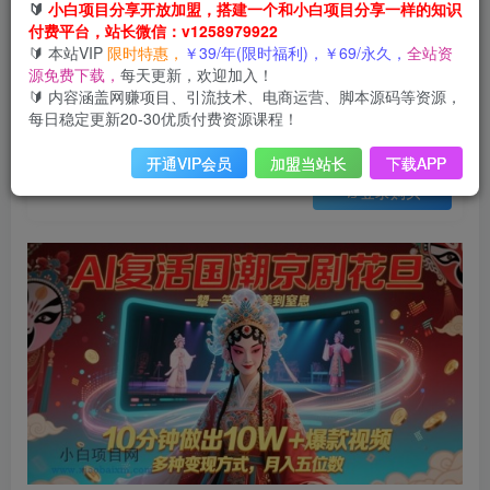
会员免费
🔰
小白项目分享开放加盟，搭建一个和小白项目分享一样的知识
已售 9
付费平台，站长微信：v1258979922
AI复活国潮京剧花旦，一颦一笑美到窒息，10分钟做出10W+爆款视频，多种变现方式，月入五位数
🔰 本站VIP
限时特惠，
￥39/年(限时福利)，￥69/永久，
全站资
此内容为会员免费，请付费后查看
源免费下载，
每天更新，欢迎加入！
3
限时特惠
🔰 内容涵盖网赚项目、引流技术、电商运营、脚本源码等资源，
99
云币
云币
每日稳定更新20-30优质付费资源课程！
免费
免费
年VIP
终身VIP会员
开通VIP会员
加盟当站长
下载APP
登录购买