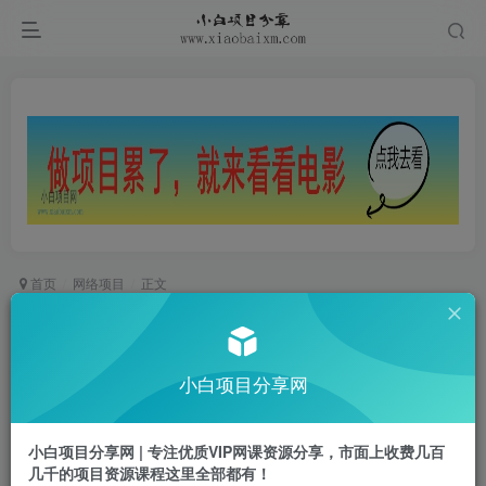
首页
网络项目
正文
AI复活国潮京剧花旦，一颦一笑美到窒息，10分钟
做出10W+爆款视频，多种变现方式，月入五位数
小白项目分享网
小白项目
关注
私信
1年前更新
小白项目分享网 | 专注优质VIP网课资源分享，市面上收费几百
0
312
20
几千的项目资源课程这里全部都有！