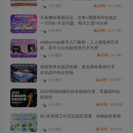
1.2W+
小白项目
3
云币
头条搬砖最新玩法，文章+视频用AI全搞定，
一天5张+不是问题，每天只需10分钟
1.1W+
小白项目
3
云币
midjourney新手入门教程：人人都是AI艺术
家，新手小白也能变身艺术大师
1W+
小白项目
3
云币
剪辑商单实战训练课，真实商单案例分享，
在实战中练会剪辑
9561
小白项目
3
云币
2025剪辑拍摄特效全能创作课，零基础到全
能创作
9388
小白项目
3
云币
AI+营养师工作流实战应用课，AI赋能营养师
9216
小白项目
3
云币