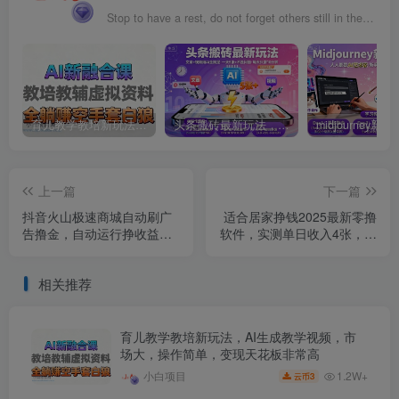
Stop to have a rest, do not forget others still in the running.
育儿教学教培新玩法，AI生成教学视频，市场大，操作简单，变现天花板非常高
头条搬砖最新玩法，文章+视频用AI全搞定，一天5张+不是问题，每天只需10分钟
上一篇
下一篇
抖音火山极速商城自动刷广
适合居家挣钱2025最新零撸
告撸金，自动运行挣收益，
软件，实测单日收入4张，多
一天稳定2-5张，多机多挣，
劳多得 一部手机即可操作
收益无上限【揭秘】
【揭秘】
相关推荐
育儿教学教培新玩法，AI生成教学视频，市
场大，操作简单，变现天花板非常高
1.2W+
小白项目
3
云币