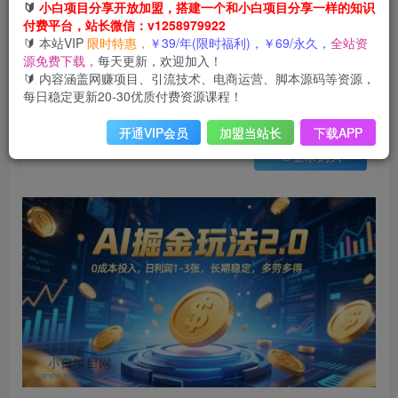
会员免费
🔰
小白项目分享开放加盟，搭建一个和小白项目分享一样的知识
已售 15
付费平台，站长微信：v1258979922
AI掘金玩法2.0，0成本投入，日利润1-3张，长期稳定，多劳多得
🔰 本站VIP
限时特惠，
￥39/年(限时福利)，￥69/永久，
全站资
此内容为会员免费，请付费后查看
源免费下载，
每天更新，欢迎加入！
3
限时特惠
🔰 内容涵盖网赚项目、引流技术、电商运营、脚本源码等资源，
99
云币
云币
每日稳定更新20-30优质付费资源课程！
免费
免费
年VIP
终身VIP会员
开通VIP会员
加盟当站长
下载APP
登录购买