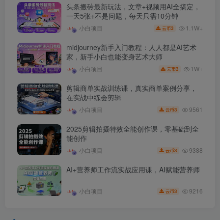
头条搬砖最新玩法，文章+视频用AI全搞定，
一天5张+不是问题，每天只需10分钟
1.1W+
小白项目
3
云币
midjourney新手入门教程：人人都是AI艺术
家，新手小白也能变身艺术大师
1W+
小白项目
3
云币
剪辑商单实战训练课，真实商单案例分享，
在实战中练会剪辑
9561
小白项目
3
云币
2025剪辑拍摄特效全能创作课，零基础到全
能创作
9388
小白项目
3
云币
AI+营养师工作流实战应用课，AI赋能营养师
9216
小白项目
3
云币