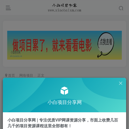
首页
网络项目
正文
AI掘金玩法2.0，0成本投入，日利润1-3张，长期
稳定，多劳多得
小白项目分享网
小白项目
关注
私信
1年前更新
小白项目分享网 | 专注优质VIP网课资源分享，市面上收费几百
0
131
37
几千的项目资源课程这里全部都有！