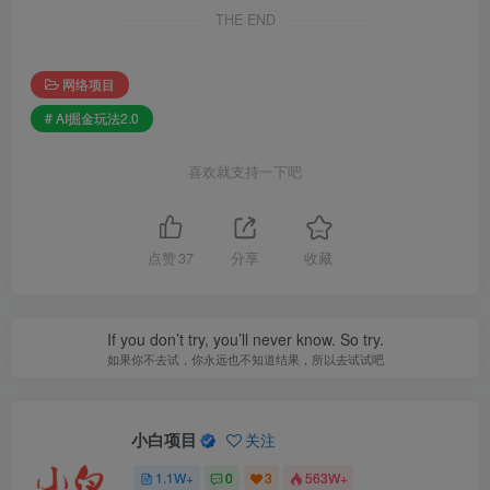
THE END
网络项目
# AI掘金玩法2.0
喜欢就支持一下吧
点赞
37
分享
收藏
If you don’t try, you’ll never know. So try.
如果你不去试，你永远也不知道结果，所以去试试吧
小白项目
关注
1.1W+
0
3
563W+