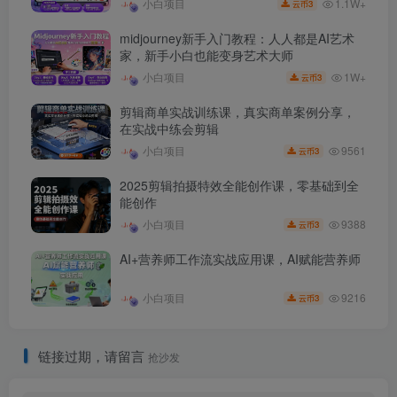
1.1W+
小白项目
3
云币
midjourney新手入门教程：人人都是AI艺术
家，新手小白也能变身艺术大师
1W+
小白项目
3
云币
剪辑商单实战训练课，真实商单案例分享，
在实战中练会剪辑
9561
小白项目
3
云币
2025剪辑拍摄特效全能创作课，零基础到全
能创作
9388
小白项目
3
云币
AI+营养师工作流实战应用课，AI赋能营养师
9216
小白项目
3
云币
链接过期，请留言
抢沙发