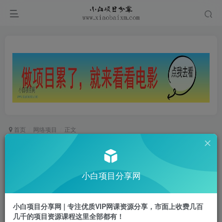
首页
网络项目
正文
手把手教学：Coze + 剪映批量生成火柴人心理学
视频的硬核攻略
小白项目分享网
小白项目
关注
私信
1年前更新
小白项目分享网 | 专注优质VIP网课资源分享，市面上收费几百
0
255
22
几千的项目资源课程这里全部都有！