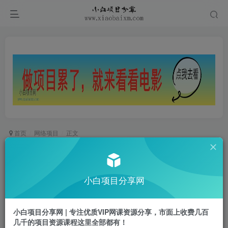
首页
网络项目
正文
价值388无限注册抖音不跳核对+抖音私信跳sm解
决方法，5月最新抖音跳核对技术
小白项目分享网
小白项目
关注
私信
1年前更新
小白项目分享网 | 专注优质VIP网课资源分享，市面上收费几百
0
886
58
几千的项目资源课程这里全部都有！