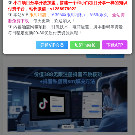
会员免费
🔰
小白项目分享开放加盟，搭建一个和小白项目分享一样的知识
已售 13
付费平台，站长微信：v1258979922
价值388无限注册抖音不跳核对+抖音私信跳sm解决方法，5月最新抖音跳核对技术
🔰 本站VIP
限时特惠，
￥39/年(限时福利)，￥69/永久，
全站资
此内容为会员免费，请付费后查看
源免费下载，
每天更新，欢迎加入！
3
限时特惠
🔰 内容涵盖网赚项目、引流技术、电商运营、脚本源码等资源，
99
云币
云币
每日稳定更新20-30优质付费资源课程！
免费
免费
年VIP
终身VIP会员
开通VIP会员
加盟当站长
下载APP
登录购买