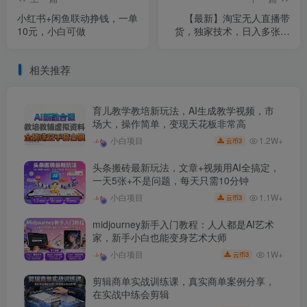
小红书+闲鱼联动挣钱，一单
【最新】淘宝无人直播带
10元，小白可做
货，独家技术，日入多张，
无违规无封号，操作简单，
长期稳定【揭秘】
相关推荐
育儿教学教培新玩法，AI生成教学视频，市
场大，操作简单，变现天花板非常高
1.2W+
小白项目
3
云币
头条搬砖最新玩法，文章+视频用AI全搞定，
一天5张+不是问题，每天只需10分钟
1.1W+
小白项目
3
云币
midjourney新手入门教程：人人都是AI艺术
家，新手小白也能变身艺术大师
1W+
小白项目
3
云币
剪辑商单实战训练课，真实商单案例分享，
在实战中练会剪辑