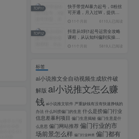
快手带货AI暴力起号，0粉丝
TOP11
可开通，月入过W，提供账
号就行，适合普通人的懒人
11个月前
6110人已阅读
项目【揭秘】
抖音从0到1起号运营全攻略
TOP12
课程，从认知纠偏到实操落
地，高效起号变现
11个月前
5819人已阅读
标签
ai小说推文全自动视频生成软件破
ai小说推文怎么赚
解版
钱
ai小说推文软件
严重缺钱有没有快速挣钱的
什么是捞偏门行业
办法
什么叫捞偏门的生意
信息差暴利项目
偏门生意揭秘
偏门生意是什
偏门行业的市
偏门网站推荐
么意思
场前景怎么样
偏门都有
偏门行业种类