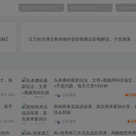
育儿教学教培新玩法，AI生成教学视频，市场大，操作简单，变现天花板非常高
头条搬砖最新玩法，文章+视频用AI全搞定，一天5张+不是问题，每天只需10分钟
揭秘】
百万粉丝博主教你做抖音影视搬运影视解说，干货满满 
场大，操
头条搬砖最新玩法，文章+视频用AI全搞定
+不是问题，每天只需10分钟
1.2W+
小白项目
3
云币
家，新手
剪辑商单实战训练课，真实商单案例分享，
练会剪辑
1W+
小白项目
3
云
能创作
AI+营养师工作流实战应用课，AI赋能营养