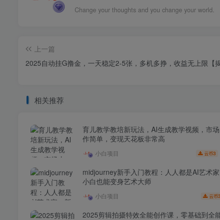
Change your thoughts and you change your world.
上一篇
2025自动挂G撸金，一天稳定2-5张，多机多挣，收益无上限【
相关推荐
育儿教学教培新玩法，AI生成教学视频，市
作简单，变现天花板非常高
小白项目
3
云币
midjourney新手入门教程：人人都是AI艺术
小白也能变身艺术大师
小白项目
云币
2025剪辑拍摄特效全能创作课，零基础到全