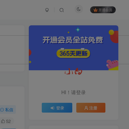
开通会员
TOP1
1.2W+人已阅读
育儿教学教培新玩法，AI生成教学视频，
市场大，操作简单，变现天花板...
头条搬砖最新玩法，文章+视
TOP2
频用AI全搞定，一天5张+不
HI！请登录
是问题，每天只需10分钟
11个月前
1.1W+人已阅读
登录
注册
midjourney新手入门教程：
私信
TOP3
人人都是AI艺术家，新手小
白也能变身艺术大师
52
11个月前
1W+人已阅读