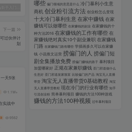
哪些
冷门暴利小生意
偏门领域的意思是什么
midjourney新手入门教程：人人都是AI艺术家，新手小白也能变身艺术大师
剪辑商单实战训练课，真实商单案例分享，在实战中练会剪辑
2025剪辑拍摄特效全能创作课，零基础到全能创作
创业粉引流方法
商机
创业粉怎么变现
十大冷门暴利生意
在家中赚钱
在家
赚钱可以做哪些
在家赚钱的十
在家赚钱的副业
下一篇
在家赚钱的工作有哪些
在
种方法2016
，可过伙伴计
家赚钱绝对真实10个副业兼职
在家赚钱
划
门路
学插画多久可以在家赚
在家赚钱门路有哪些
捞偏门的人
捞偏门短
钱
小说推文运营
剧全集播放免费
暴利项目
捞偏门赚钱的路子
正规在家兼职赚钱
加盟哪家好
歪门邪道做什么
生意好
歪门邪道发家致富
比较偏门的产品
淘宝无人直播
，一天5张
淘宝无人直播带货0基础教程
带货
淘宝
现在冷门的行业有哪些
无人直播带货教程
知乎
1.1W+
简单暴利项目
赚钱的方法100种游戏
引流创业粉
赚钱的方法100种视频
过年暴利项目
在实战中
9562
3
币
师