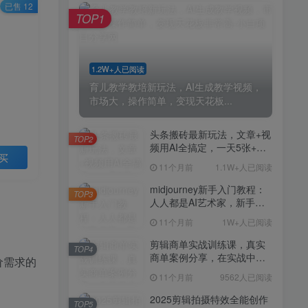
剪辑商单实战训练课，真实
已售 12
TOP4
TOP1
商单案例分享，在实战中练
会剪辑
11个月前
9562人已阅读
2025剪辑拍摄特效全能创作
TOP5
1.2W+人已阅读
课，零基础到全能创作
育儿教学教培新玩法，AI生成教学视频，
11个月前
9389人已阅读
市场大，操作简单，变现天花板...
AI+营养师工作流实战应用
TOP6
课，AI赋能营养师
头条搬砖最新玩法，文章+视
TOP2
频用AI全搞定，一天5张+不
11个月前
9217人已阅读
买
是问题，每天只需10分钟
11个月前
1.1W+人已阅读
外贸营销策划SOP系统课
TOP7
程，打开跨境电商企业线上
midjourney新手入门教程：
TOP3
营销任督二脉
人人都是AI艺术家，新手小
11个月前
9147人已阅读
白也能变身艺术大师
11个月前
1W+人已阅读
2025拼多多虚拟电商项目，
TOP8
无需手动发货回复，0成本，
剪辑商单实战训练课，真实
TOP4
轻松月入1-5W【揭秘】
商单案例分享，在实战中练
11个月前
7804人已阅读
价需求的
会剪辑
11个月前
9562人已阅读
Coze扣子工作流一键生成小
TOP9
说推文视频，实战教学保姆
2025剪辑拍摄特效全能创作
TOP5
级教程