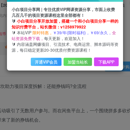
【2025最新】拼多多代坎助力项目深度拆解：还能挣钱吗?全流程玩法
小白项目分享网 | 专注优质VIP网课资源分享，市面上收费
几百几千的项目资源课程这里全部都有！
此内容为会员免费，请付费后查看
🔰
小白项目分享开放加盟，搭建一个和小白项目分享一样的
3
知识付费平台，站长微信：v1258979922
限时特惠
🔰 本站VIP
限时特惠，
￥39/年(限时福利)，￥69/永久，
全
99
云币
云币
站资源免费下载，
每天更新，欢迎加入！
🔰 内容涵盖网赚项目、引流技术、电商运营、脚本源码等资
免费
终身VIP会员
年VIP
源，每日稳定更新20-30优质付费资源课程！
免费
开通VIP会员
加盟当站长
下载APP
登录购
 活动吸引了无数用户参与。而在闲鱼平台上，一个围绕拼多多砍
人带来了新的挣钱机会。