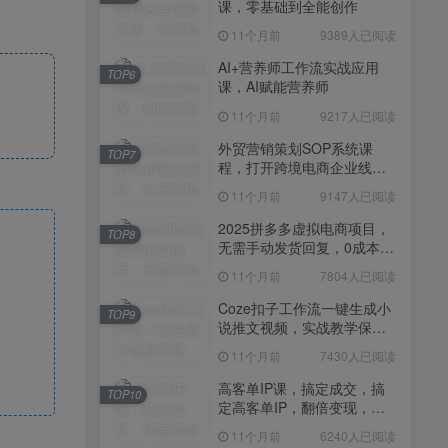
课，零基础到全能创作
11个月前
7430人已阅读
11个月前
9389人已阅读
高客单IP课，搞定成交，搞
TOP10
定高客单IP，翻倍变现，轻
AI+营养师工作流实战应用
TOP6
松卖爆，不销而销
课，AI赋能营养师
11个月前
6240人已阅读
11个月前
9217人已阅读
快手带货AI暴力起号，0粉丝
TOP11
可开通，月入过W，提供账
外贸营销策划SOP系统课
TOP7
号就行，适合普通人的懒人
程，打开跨境电商企业线上
11个月前
6110人已阅读
项目【揭秘】
营销任督二脉
11个月前
9147人已阅读
抖音从0到1起号运营全攻略
TOP12
课程，从认知纠偏到实操落
2025拼多多虚拟电商项目，
TOP8
地，高效起号变现
无需手动发货回复，0成本，
11个月前
5819人已阅读
轻松月入1-5W【揭秘】
11个月前
7804人已阅读
Coze扣子工作流一键生成小
TOP9
说推文视频，实战教学保姆
级教程
11个月前
7430人已阅读
高客单IP课，搞定成交，搞
TOP10
定高客单IP，翻倍变现，轻
松卖爆，不销而销
11个月前
6240人已阅读