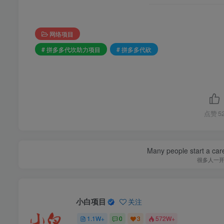
网络项目
# 拼多多代坎助力项目
# 拼多多代砍
点赞
5
Many people start a care
很多人一
小白项目
关注
1.1W+
0
3
572W+