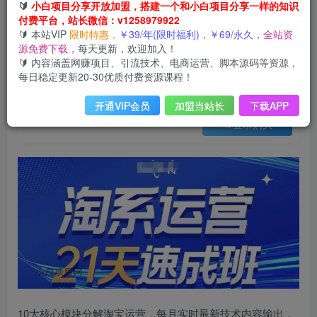
会员免费
🔰
小白项目分享开放加盟，搭建一个和小白项目分享一样的知识
已售 17
付费平台，站长微信：v1258979922
淘系运营21天速成班(更新25年5月)，0基础轻松搞定淘系运营，不做假把式
🔰 本站VIP
限时特惠，
￥39/年(限时福利)，￥69/永久，
全站资
此内容为会员免费，请付费后查看
源免费下载，
每天更新，欢迎加入！
3
限时特惠
🔰 内容涵盖网赚项目、引流技术、电商运营、脚本源码等资源，
99
云币
云币
每日稳定更新20-30优质付费资源课程！
免费
免费
年VIP
终身VIP会员
开通VIP会员
加盟当站长
下载APP
登录购买
10大核心模块分解淘宝运营，每月实时最新技术内容输出，