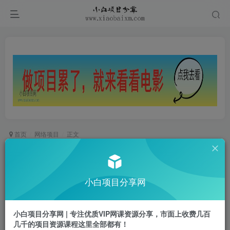
首页
网络项目
正文
淘系运营21天速成班(更新25年5月)，0基础轻松搞
定淘系运营，不做假把式
小白项目分享网
小白项目
关注
私信
1年前更新
小白项目分享网 | 专注优质VIP网课资源分享，市面上收费几百
0
991
63
几千的项目资源课程这里全部都有！