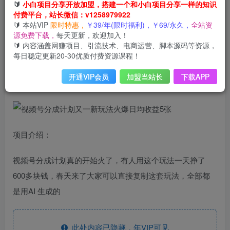
视频号分成计划又一新玩法火爆日均收益5张
🔰
小白项目分享开放加盟，搭建一个和小白项目分享一样的知识
付费平台，站长微信：v1258979922
此内容为会员免费，请付费后查看
3
🔰 本站VIP
限时特惠，
￥39/年(限时福利)，￥69/永久，
全站资
限时特惠
源免费下载，
每天更新，欢迎加入！
99
云币
云币
🔰 内容涵盖网赚项目、引流技术、电商运营、脚本源码等资源，
每日稳定更新20-30优质付费资源课程！
免费
免费
年VIP
终身VIP会员
开通VIP会员
加盟当站长
下载APP
登录购买
项目介绍：
视频号分成计划真的开始火了，有人用这个玩法一天挣了
600多块钱，春天来了大家可以直接复制这套玩法，全部都
是用AI 生成的
此处内容已隐藏，年VIP可见