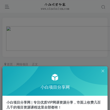
首页
网络项目
正文
视频号分成计划又一新玩法火爆日均收益5张
小白项目
小白项目分享网
关注
私信
1年前更新
0
261
28
小白项目分享网 | 专注优质VIP网课资源分享，市面上收费几百
会员免费
已售 6
几千的项目资源课程这里全部都有！