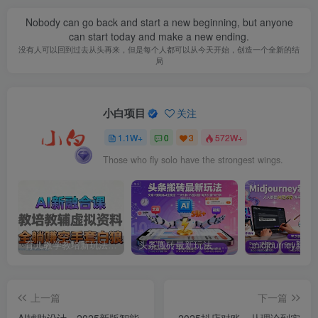
Nobody can go back and start a new beginning, but anyone
can start today and make a new ending.
没有人可以回到过去从头再来，但是每个人都可以从今天开始，创造一个全新的结
局
小白项目
关注
1.1W+
0
3
572W+
Those who fly solo have the strongest wings.
育儿教学教培新玩法，AI生成教学视频，市场大，操作简单，变现天花板非常高
头条搬砖最新玩法，文章+视频用AI全搞定，一天5张+不是问题，每天只需10分钟
上一篇
下一篇
AI辅助设计，2025新版智能
2025抖店对账，从理论到实