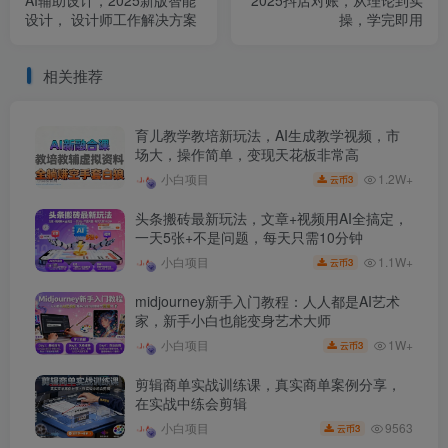
设计， 设计师工作解决方案
操，学完即用
相关推荐
育儿教学教培新玩法，AI生成教学视频，市
场大，操作简单，变现天花板非常高
1.2W+
小白项目
3
云币
头条搬砖最新玩法，文章+视频用AI全搞定，
一天5张+不是问题，每天只需10分钟
1.1W+
小白项目
3
云币
midjourney新手入门教程：人人都是AI艺术
家，新手小白也能变身艺术大师
1W+
小白项目
3
云币
剪辑商单实战训练课，真实商单案例分享，
在实战中练会剪辑
9563
小白项目
3
云币