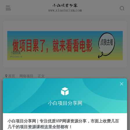
首页
网络项目
正文
小红书电商运营课程0-1，从零开始，简单易学
小白项目
小白项目分享网
关注
私信
1年前更新
0
313
68
小白项目分享网 | 专注优质VIP网课资源分享，市面上收费几百
会员免费
已售 6
几千的项目资源课程这里全部都有！