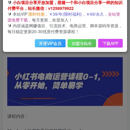
小红书电商运营课程0-1，从零开始，简单易学
🔰
小白项目分享开放加盟，搭建一个和小白项目分享一样的知识
付费平台，站长微信：v1258979922
此内容为会员免费，请付费后查看
3
🔰 本站VIP
限时特惠，
￥39/年(限时福利)，￥69/永久，
全站资
限时特惠
源免费下载，
每天更新，欢迎加入！
99
云币
云币
🔰 内容涵盖网赚项目、引流技术、电商运营、脚本源码等资源，
每日稳定更新20-30优质付费资源课程！
免费
免费
年VIP
终身VIP会员
开通VIP会员
加盟当站长
下载APP
登录购买
课程内容：