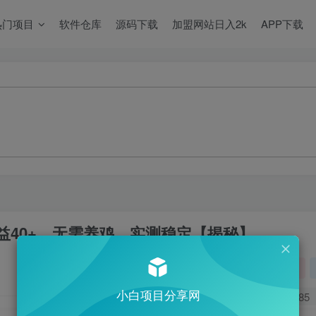
热门项目
软件仓库
源码下载
加盟网站日入2k
APP下载
益40+，无需养鸡，实测稳定【揭秘】
关注
小白项目分享网
0
485