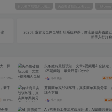
育儿教学教培新玩法，AI生成教学视频，市场大，操作简单，变现天花板非常高
头条搬砖最新玩法，文章+视频用AI全搞定，一天5张+不是问题，每天只需10分钟
多张
2025行业首套全网全域打粉系统神课，做流量做离钱最
新手入行打粉
场大，操
头条搬砖最新玩法，文章+视频用AI全搞定
+不是问题，每天只需10分钟
1.2W+
小白项目
3
云币
家，新手
剪辑商单实战训练课，真实商单案例分享，
练会剪辑
1W+
小白项目
3
云
能创作
AI+营养师工作流实战应用课，AI赋能营养