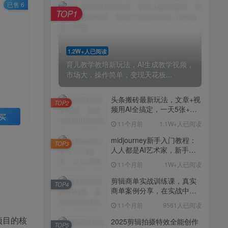
剪辑商单实战训练课，真实
已售 6
TOP4
TOP1
商单案例分享，在实战中练
会剪辑
11个月前
9561人已阅读
2025剪辑拍摄特效全能创作
TOP5
1.2W+人已阅读
课，零基础到全能创作
育儿教学教培新玩法，AI生成教学视频，
11个月前
9388人已阅读
市场大，操作简单，变现天花板...
AI+营养师工作流实战应用
TOP6
课，AI赋能营养师
头条搬砖最新玩法，文章+视
TOP2
频用AI全搞定，一天5张+不
11个月前
9216人已阅读
买
是问题，每天只需10分钟
11个月前
1.1W+人已阅读
外贸营销策划SOP系统课
TOP7
程，打开跨境电商企业线上
midjourney新手入门教程：
TOP3
营销任督二脉
人人都是AI艺术家，新手小
11个月前
9147人已阅读
白也能变身艺术大师
11个月前
1W+人已阅读
2025拼多多虚拟电商项目，
TOP8
无需手动发货回复，0成本，
剪辑商单实战训练课，真实
TOP4
轻松月入1-5W【揭秘】
商单案例分享，在实战中练
11个月前
7803人已阅读
会剪辑
11个月前
9561人已阅读
Coze扣子工作流一键生成小
TOP9
说推文视频，实战教学保姆
项目的核
2025剪辑拍摄特效全能创作
TOP5
级教程