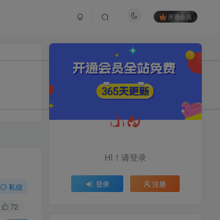
开通会员
TOP1
1.2W+人已阅读
育儿教学教培新玩法，AI生成教学视频，
市场大，操作简单，变现天花板...
头条搬砖最新玩法，文章+视
TOP2
频用AI全搞定，一天5张+不
HI！请登录
是问题，每天只需10分钟
11个月前
1.1W+人已阅读
登录
注册
midjourney新手入门教程：
私信
TOP3
人人都是AI艺术家，新手小
白也能变身艺术大师
72
11个月前
1W+人已阅读