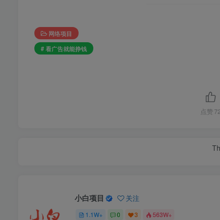
网络项目
# 看广告就能挣钱
点赞
7
You have to w
你必
小白项目
关注
1.1W+
0
3
563W+