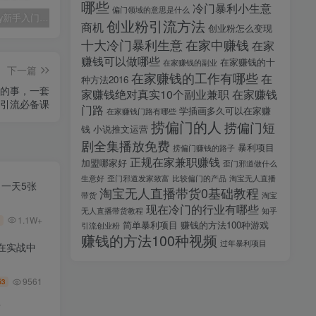
哪些
冷门暴利小生意
偏门领域的意思是什么
midjourney新手入门教程：人人都是AI艺术家，新手小白也能变身艺术大师
剪辑商单实战训练课，真实商单案例分享，在实战中练会剪辑
2025剪辑拍摄特效全能创作课，零基础到全能创作
创业粉引流方法
商机
创业粉怎么变现
十大冷门暴利生意
在家中赚钱
在家
赚钱可以做哪些
在家赚钱的十
在家赚钱的副业
下一篇
在家赚钱的工作有哪些
在
种方法2016
近的事，一套
家赚钱绝对真实10个副业兼职
在家赚钱
引流必备课
门路
学插画多久可以在家赚
在家赚钱门路有哪些
捞偏门的人
捞偏门短
钱
小说推文运营
剧全集播放免费
暴利项目
捞偏门赚钱的路子
正规在家兼职赚钱
加盟哪家好
歪门邪道做什么
生意好
歪门邪道发家致富
比较偏门的产品
淘宝无人直播
，一天5张
淘宝无人直播带货0基础教程
带货
淘宝
现在冷门的行业有哪些
无人直播带货教程
知乎
1.1W+
简单暴利项目
赚钱的方法100种游戏
引流创业粉
赚钱的方法100种视频
过年暴利项目
在实战中
9561
3
币
师