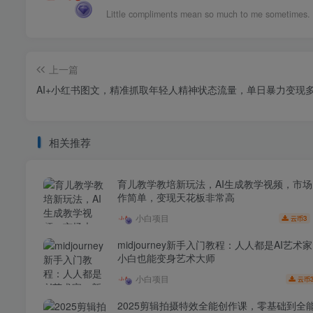
You have to work very hard to seem effortless.
上一篇
AI+小红书图文，精准抓取年轻人精神状态流量，单日暴力变现
相关推荐
育儿教学教培新玩法，AI生成教学视频，市
作简单，变现天花板非常高
小白项目
3
云币
midjourney新手入门教程：人人都是AI艺术
小白也能变身艺术大师
小白项目
云币
2025剪辑拍摄特效全能创作课，零基础到全