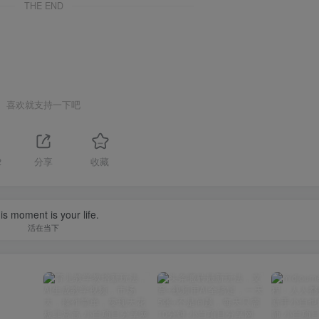
THE END
喜欢就支持一下吧
2
分享
收藏
ork very hard to seem effortless.
须十分努力，才能看上去毫不费劲