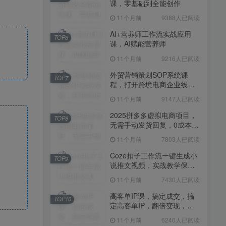
课，零基础到全能创作
11个月前
7430人已阅读
11个月前
9388人已阅读
高客单IP课，搞定成交，搞
TOP10
定高客单IP，翻倍变现，轻
AI+营养师工作流实战应用
TOP6
松卖爆，不销而销
课，AI赋能营养师
11个月前
6240人已阅读
11个月前
9216人已阅读
快手带货AI暴力起号，0粉丝
TOP11
可开通，月入过W，提供账
外贸营销策划SOP系统课
TOP7
号就行，适合普通人的懒人
程，打开跨境电商企业线上
11个月前
6109人已阅读
项目【揭秘】
营销任督二脉
11个月前
9147人已阅读
抖音从0到1起号运营全攻略
TOP12
课程，从认知纠偏到实操落
2025拼多多虚拟电商项目，
TOP8
地，高效起号变现
无需手动发货回复，0成本，
11个月前
5819人已阅读
轻松月入1-5W【揭秘】
11个月前
7803人已阅读
Coze扣子工作流一键生成小
TOP9
说推文视频，实战教学保姆
级教程
11个月前
7430人已阅读
高客单IP课，搞定成交，搞
TOP10
定高客单IP，翻倍变现，轻
松卖爆，不销而销
11个月前
6240人已阅读