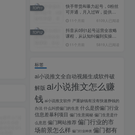
快手带货AI暴力起号，0粉丝
TOP11
可开通，月入过W，提供账
号就行，适合普通人的懒人
11个月前
6109人已阅读
项目【揭秘】
抖音从0到1起号运营全攻略
TOP12
课程，从认知纠偏到实操落
地，高效起号变现
11个月前
5819人已阅读
标签
ai小说推文全自动视频生成软件破
ai小说推文怎么赚
解版
钱
ai小说推文软件
严重缺钱有没有快速挣钱的
什么是捞偏门行业
办法
什么叫捞偏门的生意
信息差暴利项目
偏门生意揭秘
偏门生意是什
偏门行业的市
偏门网站推荐
么意思
场前景怎么样
偏门都有
偏门行业种类