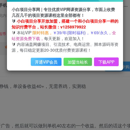
手机每天看看广告就能挣钱，单设备收益40+，无需养鸡，实测稳定【揭秘】
小白项目分享网 | 专注优质VIP网课资源分享，市面上收费
几百几千的项目资源课程这里全部都有！
此内容为会员免费，请付费后查看
🔰
小白项目分享开放加盟，搭建一个和小白项目分享一样的
3
知识付费平台，站长微信：v1258979922
限时特惠
🔰 本站VIP
限时特惠，
￥39/年(限时福利)，￥69/永久，
全
99
云币
云币
站资源免费下载，
每天更新，欢迎加入！
🔰 内容涵盖网赚项目、引流技术、电商运营、脚本源码等资
免费
终身VIP会员
年VIP
源，每日稳定更新20-30优质付费资源课程！
免费
开通VIP会员
加盟当站长
下载APP
登录购
广告，然后就可以做到单机40左右的一个收益。然后的话这个