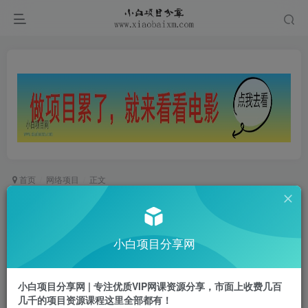
首页
网络项目
正文
最新挂G项目，CSGO游戏搬砖，手机可做，无需
电脑，当日见收益【揭秘】
小白项目分享网
小白项目
关注
私信
1年前更新
小白项目分享网 | 专注优质VIP网课资源分享，市面上收费几百
0
557
59
几千的项目资源课程这里全部都有！