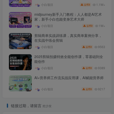
1.1W+
小白项目
3
云币
midjourney新手入门教程：人人都是AI艺术
家，新手小白也能变身艺术大师
1W+
小白项目
3
云币
剪辑商单实战训练课，真实商单案例分享，
在实战中练会剪辑
9563
小白项目
3
云币
2025剪辑拍摄特效全能创作课，零基础到全
能创作
9389
小白项目
3
云币
AI+营养师工作流实战应用课，AI赋能营养师
9217
小白项目
3
云币
链接过期，请留言
抢沙发