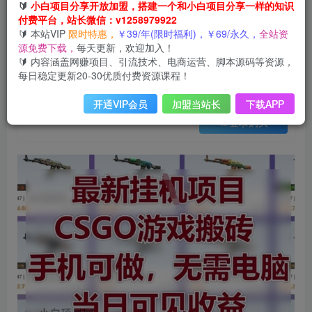
会员免费
🔰
小白项目分享开放加盟，搭建一个和小白项目分享一样的知识
已售 34
付费平台，站长微信：v1258979922
最新挂G项目，CSGO游戏搬砖，手机可做，无需电脑，当日见收益【揭秘】
🔰 本站VIP
限时特惠，
￥39/年(限时福利)，￥69/永久，
全站资
此内容为会员免费，请付费后查看
源免费下载，
每天更新，欢迎加入！
3
限时特惠
🔰 内容涵盖网赚项目、引流技术、电商运营、脚本源码等资源，
99
云币
云币
每日稳定更新20-30优质付费资源课程！
免费
免费
年VIP
终身VIP会员
开通VIP会员
加盟当站长
下载APP
登录购买