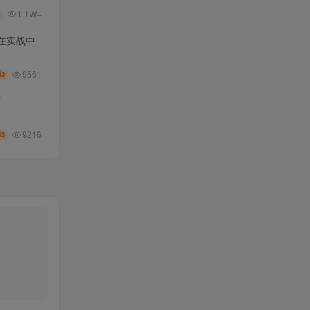
1.1W+
在实战中
9561
3
币
师
9216
3
币