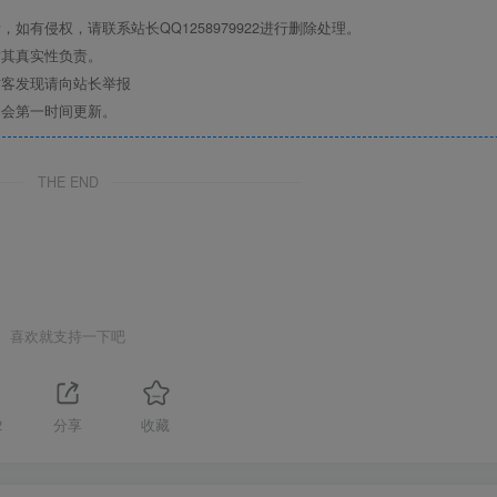
有侵权，请联系站长QQ1258979922进行删除处理。
对其真实性负责。
访客发现请向站长举报
们会第一时间更新。
THE END
喜欢就支持一下吧
2
分享
收藏