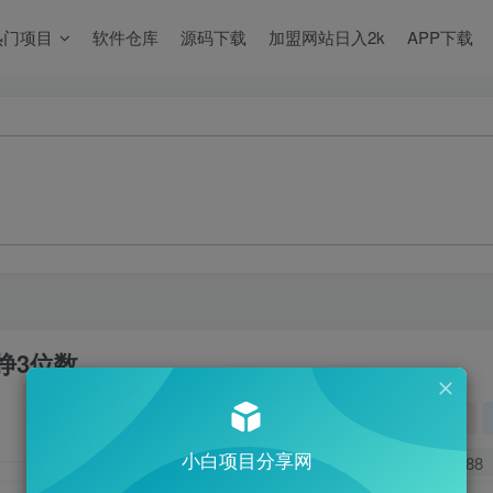
热门项目
软件仓库
源码下载
加盟网站日入2k
APP下载
挣3位数
关注
小白项目分享网
0
88