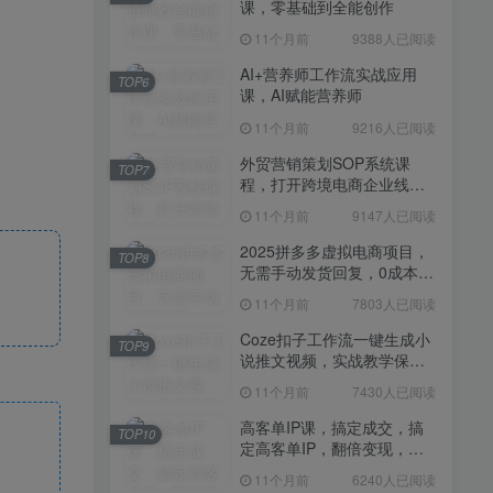
课，零基础到全能创作
11个月前
7430人已阅读
11个月前
9388人已阅读
高客单IP课，搞定成交，搞
TOP10
定高客单IP，翻倍变现，轻
AI+营养师工作流实战应用
TOP6
松卖爆，不销而销
课，AI赋能营养师
11个月前
6240人已阅读
11个月前
9216人已阅读
快手带货AI暴力起号，0粉丝
TOP11
可开通，月入过W，提供账
外贸营销策划SOP系统课
TOP7
号就行，适合普通人的懒人
程，打开跨境电商企业线上
11个月前
6109人已阅读
项目【揭秘】
营销任督二脉
11个月前
9147人已阅读
抖音从0到1起号运营全攻略
TOP12
课程，从认知纠偏到实操落
2025拼多多虚拟电商项目，
TOP8
地，高效起号变现
无需手动发货回复，0成本，
11个月前
5819人已阅读
轻松月入1-5W【揭秘】
11个月前
7803人已阅读
Coze扣子工作流一键生成小
TOP9
说推文视频，实战教学保姆
级教程
11个月前
7430人已阅读
高客单IP课，搞定成交，搞
TOP10
定高客单IP，翻倍变现，轻
松卖爆，不销而销
11个月前
6240人已阅读