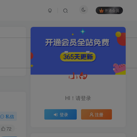
开通会员
TOP1
1.2W+人已阅读
育儿教学教培新玩法，AI生成教学视频，
市场大，操作简单，变现天花板...
头条搬砖最新玩法，文章+视
TOP2
频用AI全搞定，一天5张+不
HI！请登录
是问题，每天只需10分钟
11个月前
1.1W+人已阅读
登录
注册
midjourney新手入门教程：
私信
TOP3
人人都是AI艺术家，新手小
白也能变身艺术大师
72
11个月前
1W+人已阅读