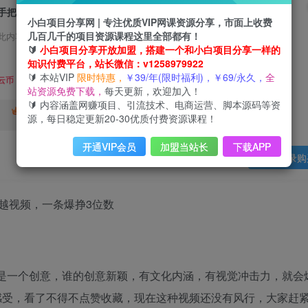
手把手教你制作空间穿越视频，一条爆挣3位数
小白项目分享网 | 专注优质VIP网课资源分享，市面上收费
几百几千的项目资源课程这里全部都有！
此内容为会员免费，请付费后查看
🔰
小白项目分享开放加盟，搭建一个和小白项目分享一样的
3
知识付费平台，站长微信：v1258979922
限时特惠
🔰 本站VIP
限时特惠，
￥39/年(限时福利)，￥69/永久，
全
99
云币
云币
站资源免费下载，
每天更新，欢迎加入！
🔰 内容涵盖网赚项目、引流技术、电商运营、脚本源码等资
免费
终身VIP会员
年VIP
源，每日稳定更新20-30优质付费资源课程！
免费
开通VIP会员
加盟当站长
下载APP
登录购
的就是一个创意，谁的创意新颖，有文化内涵，有视觉冲击力，就会
感受，看了不得不点赞收藏，现在这种视频还没有风行，大家赶