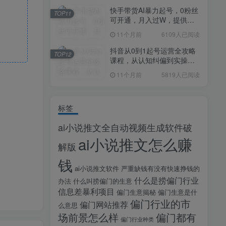
快手带货AI暴力起号，0粉丝
TOP11
可开通，月入过W，提供账
号就行，适合普通人的懒人
11个月前
6109人已阅读
项目【揭秘】
抖音从0到1起号运营全攻略
TOP12
课程，从认知纠偏到实操落
地，高效起号变现
11个月前
5819人已阅读
标签
ai小说推文全自动视频生成软件破
ai小说推文怎么赚
解版
钱
ai小说推文软件
严重缺钱有没有快速挣钱的
什么是捞偏门行业
办法
什么叫捞偏门的生意
信息差暴利项目
偏门生意揭秘
偏门生意是什
偏门行业的市
偏门网站推荐
么意思
场前景怎么样
偏门都有
偏门行业种类