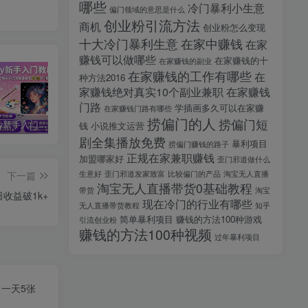
哪些
冷门暴利小生意
偏门领域的意思是什么
创业粉引流方法
商机
创业粉怎么变现
十大冷门暴利生意
在家中赚钱
在家
赚钱可以做哪些
在家赚钱的十
在家赚钱的副业
在家赚钱的工作有哪些
在
种方法2016
家赚钱绝对真实10个副业兼职
在家赚钱
门路
学插画多久可以在家赚
在家赚钱门路有哪些
捞偏门的人
捞偏门短
midjourney新手入门教程：人人都是AI艺术家，新手小白也能变身艺术大师
剪辑商单实战训练课，真实商单案例分享，在实战中练会剪辑
2025剪辑拍摄特效全能创作课，零基础到全能创作
钱
小说推文运营
剧全集播放免费
暴利项目
捞偏门赚钱的路子
正规在家兼职赚钱
加盟哪家好
歪门邪道做什么
下一篇
生意好
歪门邪道发家致富
比较偏门的产品
淘宝无人直播
淘宝无人直播带货0基础教程
带货
淘宝
收益破1k+
现在冷门的行业有哪些
无人直播带货教程
知乎
简单暴利项目
赚钱的方法100种游戏
引流创业粉
赚钱的方法100种视频
过年暴利项目
，一天5张