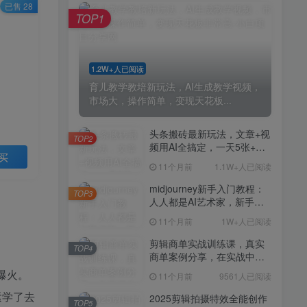
剪辑商单实战训练课，真实
已售 28
TOP4
TOP1
商单案例分享，在实战中练
会剪辑
11个月前
9561人已阅读
2025剪辑拍摄特效全能创作
TOP5
1.2W+人已阅读
课，零基础到全能创作
育儿教学教培新玩法，AI生成教学视频，
11个月前
9388人已阅读
市场大，操作简单，变现天花板...
AI+营养师工作流实战应用
TOP6
课，AI赋能营养师
头条搬砖最新玩法，文章+视
TOP2
频用AI全搞定，一天5张+不
11个月前
9216人已阅读
买
是问题，每天只需10分钟
11个月前
1.1W+人已阅读
外贸营销策划SOP系统课
TOP7
程，打开跨境电商企业线上
midjourney新手入门教程：
TOP3
营销任督二脉
人人都是AI艺术家，新手小
11个月前
9147人已阅读
白也能变身艺术大师
11个月前
1W+人已阅读
2025拼多多虚拟电商项目，
TOP8
无需手动发货回复，0成本，
剪辑商单实战训练课，真实
TOP4
轻松月入1-5W【揭秘】
商单案例分享，在实战中练
11个月前
7803人已阅读
会剪辑
爆火。
11个月前
9561人已阅读
Coze扣子工作流一键生成小
TOP9
说推文视频，实战教学保姆
紧学了去
2025剪辑拍摄特效全能创作
TOP5
级教程