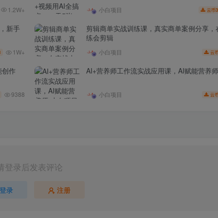
1.2W+
小白项目
3
云币
家，新手
剪辑商单实战训练课，真实商单案例分享，
练会剪辑
1W+
小白项目
3
云
能创作
AI+营养师工作流实战应用课，AI赋能营养
9388
小白项目
云
请登录后发表评论
登录
注册