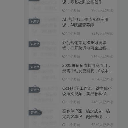
课，零基础到全能创作
11个月前
7430人已阅读
11个月前
9388人已阅读
高客单IP课，搞定成交，搞
TOP10
定高客单IP，翻倍变现，轻
AI+营养师工作流实战应用
TOP6
松卖爆，不销而销
课，AI赋能营养师
11个月前
6240人已阅读
11个月前
9216人已阅读
快手带货AI暴力起号，0粉丝
TOP11
可开通，月入过W，提供账
外贸营销策划SOP系统课
TOP7
号就行，适合普通人的懒人
程，打开跨境电商企业线上
11个月前
6109人已阅读
项目【揭秘】
营销任督二脉
11个月前
9147人已阅读
抖音从0到1起号运营全攻略
TOP12
课程，从认知纠偏到实操落
2025拼多多虚拟电商项目，
TOP8
地，高效起号变现
无需手动发货回复，0成本，
11个月前
5819人已阅读
轻松月入1-5W【揭秘】
11个月前
7804人已阅读
Coze扣子工作流一键生成小
TOP9
说推文视频，实战教学保姆
级教程
11个月前
7430人已阅读
高客单IP课，搞定成交，搞
TOP10
定高客单IP，翻倍变现，轻
松卖爆，不销而销
11个月前
6240人已阅读