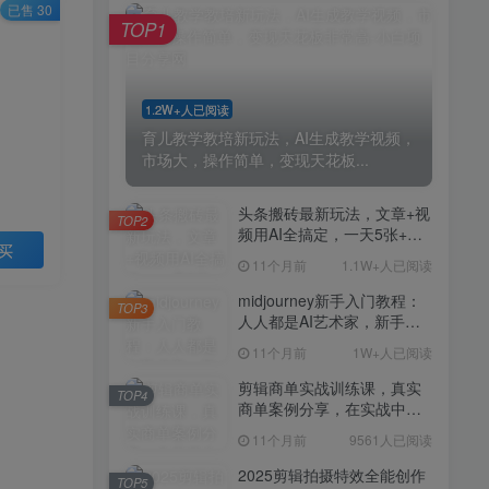
剪辑商单实战训练课，真实
已售 30
TOP4
TOP1
商单案例分享，在实战中练
会剪辑
11个月前
9561人已阅读
2025剪辑拍摄特效全能创作
TOP5
1.2W+人已阅读
课，零基础到全能创作
育儿教学教培新玩法，AI生成教学视频，
11个月前
9388人已阅读
市场大，操作简单，变现天花板...
AI+营养师工作流实战应用
TOP6
课，AI赋能营养师
头条搬砖最新玩法，文章+视
TOP2
频用AI全搞定，一天5张+不
11个月前
9216人已阅读
买
是问题，每天只需10分钟
11个月前
1.1W+人已阅读
外贸营销策划SOP系统课
TOP7
程，打开跨境电商企业线上
midjourney新手入门教程：
TOP3
营销任督二脉
人人都是AI艺术家，新手小
11个月前
9147人已阅读
白也能变身艺术大师
11个月前
1W+人已阅读
2025拼多多虚拟电商项目，
TOP8
无需手动发货回复，0成本，
剪辑商单实战训练课，真实
TOP4
轻松月入1-5W【揭秘】
商单案例分享，在实战中练
11个月前
7804人已阅读
会剪辑
11个月前
9561人已阅读
Coze扣子工作流一键生成小
TOP9
说推文视频，实战教学保姆
2025剪辑拍摄特效全能创作
TOP5
级教程