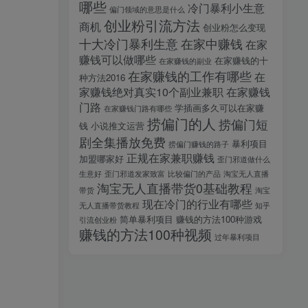
哪些
冷门暴利小生意
偏门领域的意思是什么
创业粉引流方法
商机
创业粉怎么变现
十大冷门暴利生意
在家中赚钱
在家
赚钱可以做哪些
在家赚钱的十
在家赚钱的副业
在家赚钱的工作有哪些
在
种方法2016
家赚钱绝对真实10个副业兼职
在家赚钱
门路
学插画多久可以在家赚
在家赚钱门路有哪些
捞偏门的人
捞偏门短
钱
小说推文运营
剧全集播放免费
暴利项目
捞偏门赚钱的路子
正规在家兼职赚钱
加盟哪家好
歪门邪道做什么
生意好
歪门邪道发家致富
比较偏门的产品
淘宝无人直播
淘宝无人直播带货0基础教程
带货
淘宝
现在冷门的行业有哪些
无人直播带货教程
知乎
简单暴利项目
赚钱的方法100种游戏
引流创业粉
赚钱的方法100种视频
过年暴利项目