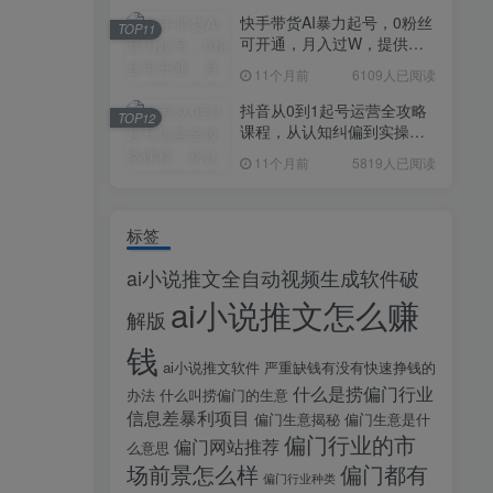
快手带货AI暴力起号，0粉丝
TOP11
可开通，月入过W，提供账
号就行，适合普通人的懒人
11个月前
6109人已阅读
项目【揭秘】
抖音从0到1起号运营全攻略
TOP12
课程，从认知纠偏到实操落
地，高效起号变现
11个月前
5819人已阅读
标签
ai小说推文全自动视频生成软件破
ai小说推文怎么赚
解版
钱
ai小说推文软件
严重缺钱有没有快速挣钱的
什么是捞偏门行业
办法
什么叫捞偏门的生意
信息差暴利项目
偏门生意揭秘
偏门生意是什
偏门行业的市
偏门网站推荐
么意思
场前景怎么样
偏门都有
偏门行业种类