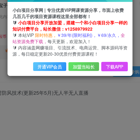
宝子哥·无人直播-非实时防风技术(更新25年5月)无人半无人直播
小白项目分享网 | 专注优质VIP网课资源分享，市面上收费
几百几千的项目资源课程这里全部都有！
此内容为会员免费，请付费后查看
🔰
小白项目分享开放加盟，搭建一个和小白项目分享一样的
3
知识付费平台，站长微信：v1258979922
限时特惠
🔰 本站VIP
限时特惠，
￥39/年(限时福利)，￥69/永久，
全
99
云币
云币
站资源免费下载，
每天更新，欢迎加入！
🔰 内容涵盖网赚项目、引流技术、电商运营、脚本源码等资
免费
终身VIP会员
年VIP
源，每日稳定更新20-30优质付费资源课程！
免费
开通VIP会员
加盟当站长
下载APP
登录购