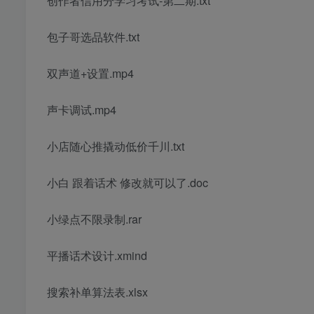
创作者信用分学习考试-第二期.txt
包子哥选品软件.txt
双声道+设置.mp4
声卡调试.mp4
小店随心推撬动低价千川.txt
小白 跟着话术 修改就可以了.doc
小绿点不限录制.rar
平播话术设计.xmind
搜索补单算法表.xlsx