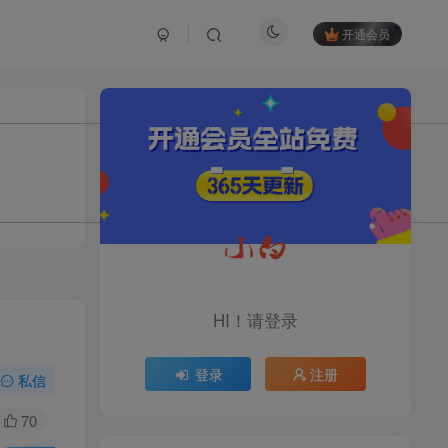
开通会员
TOP1
1.2W+人已阅读
育儿教学教培新玩法，AI生成教学视频，
市场大，操作简单，变现天花板...
头条搬砖最新玩法，文章+视
TOP2
频用AI全搞定，一天5张+不
HI！请登录
是问题，每天只需10分钟
11个月前
1.1W+人已阅读
登录
注册
midjourney新手入门教程：
私信
TOP3
人人都是AI艺术家，新手小
白也能变身艺术大师
70
11个月前
1W+人已阅读