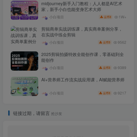
midjourney新手入门教程：人人都是AI艺术
家，新手小白也能变身艺术大师
1W+
小白项目
3
云币
剪辑商单实战训练课，真实商单案例分享，
在实战中练会剪辑
9562
小白项目
3
云币
2025剪辑拍摄特效全能创作课，零基础到全
能创作
9389
小白项目
3
云币
AI+营养师工作流实战应用课，AI赋能营养师
9217
小白项目
3
云币
链接过期，请留言
抢沙发