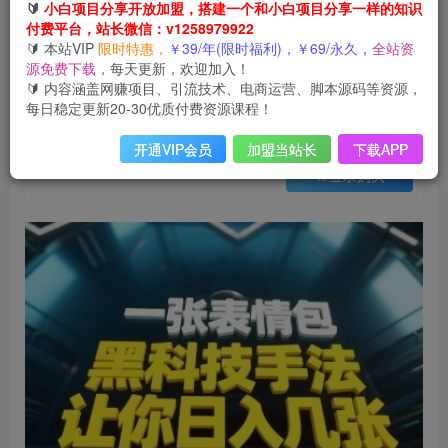
会员免费
🔰
小白项目分享开放加盟，搭建一个和小白项目分享一样的知识
已售 31
付费平台，站长微信：v1258979922
黑科技手法，小白当天可做，一张表情包引爆你的评论区
🔰 本站VIP
限时特惠，
￥39/年(限时福利)，￥69/永久，
全站资
此内容为会员免费，请付费后查看
源免费下载，
每天更新，欢迎加入！
3
限时特惠
🔰 内容涵盖网赚项目、引流技术、电商运营、脚本源码等资源，
99
云币
云币
每日稳定更新20-30优质付费资源课程！
免费
免费
年VIP
终身VIP会员
开通VIP会员
加盟当站长
下载APP
登录购买