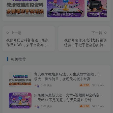
育儿教学教培新玩法，AI生成教学视频，市场大，操作简单，变现天花板非常高
头条搬砖最新玩法，文章+视频用AI全搞定，一天5张+不是问题，每天只需10分钟
上一篇
下一篇
视频号历史科普赛道，条条
视频号创作分成计划陪跑训
作品10W+，多平台发布，助
练营，手把手教会你如何制
你变现收益翻倍
作视频，细水长流型项目
相关推荐
育儿教学教培新玩法，AI生成教学视频，市
场大，操作简单，变现天花板非常高
1.2W+
小白项目
3
云币
头条搬砖最新玩法，文章+视频用AI全搞定，
一天5张+不是问题，每天只需10分钟
1.1W+
小白项目
3
云币