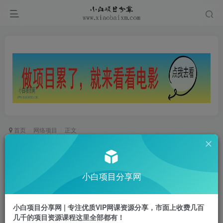
首页
网络项目
正文
黑科技手法，小白当天可做，一张表情包引爆你的
评论区
小白项目分享网
小白项目
关注
私信
1年前更新
小白项目分享网 | 专注优质VIP网课资源分享，市面上收费几百
0
935
76
几千的项目资源课程这里全部都有！