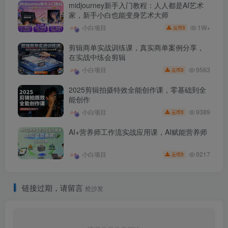
midjourney新手入门教程：人人都是AI艺术
家，新手小白也能变身艺术大师
1W+
小白项目
3
云币
剪辑商单实战训练课，真实商单案例分享，
在实战中练会剪辑
9563
小白项目
3
云币
2025剪辑拍摄特效全能创作课，零基础到全
能创作
9389
小白项目
3
云币
AI+营养师工作流实战应用课，AI赋能营养师
9217
小白项目
3
云币
链接过期，请留言
抢沙发