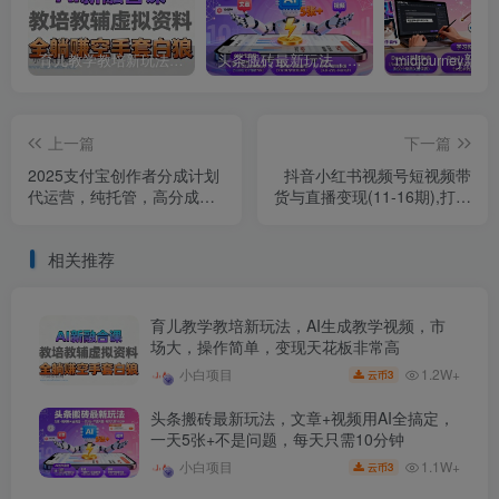
育儿教学教培新玩法，AI生成教学视频，市场大，操作简单，变现天花板非常高
头条搬砖最新玩法，文章+视频用AI全搞定，一天5张+不是问题，每天只需10分钟
上一篇
下一篇
2025支付宝创作者分成计划
抖音小红书视频号短视频带
代运营，纯托管，高分成，
货与直播变现(11-16期),打造
合作模式【揭秘】
爆款内容，实现高效变现
（更新）
相关推荐
育儿教学教培新玩法，AI生成教学视频，市
场大，操作简单，变现天花板非常高
1.2W+
小白项目
3
云币
头条搬砖最新玩法，文章+视频用AI全搞定，
一天5张+不是问题，每天只需10分钟
1.1W+
小白项目
3
云币