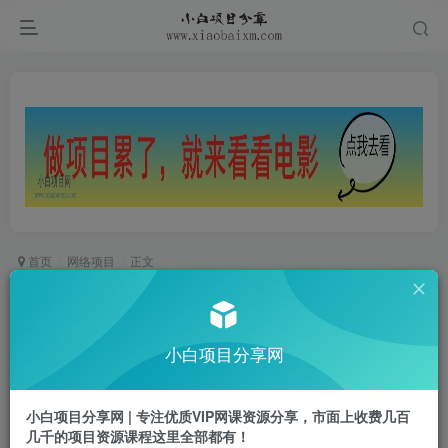
首页
网络项目
正文
精准打击：价值3980的DeepSeek私域引流实操
课，小白实操无门槛，日引精准粉300+
小白项目分享网
小白项目
关注
私信
1年前更新
小白项目分享网 | 专注优质VIP网课资源分享，市面上收费几百
0
142
61
几千的项目资源课程这里全部都有！