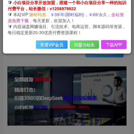
会员免费
🔰
小白项目分享开放加盟，搭建一个和小白项目分享一样的知识
已售 25
付费平台，站长微信：v1258979922
精准打击：价值3980的DeepSeek私域引流实操课，小白实操无门槛，日引精准粉300+
🔰 本站VIP
限时特惠，
￥39/年(限时福利)，￥69/永久，
全站资
此内容为会员免费，请付费后查看
源免费下载，
每天更新，欢迎加入！
3
限时特惠
🔰 内容涵盖网赚项目、引流技术、电商运营、脚本源码等资源，
99
云币
云币
每日稳定更新20-30优质付费资源课程！
免费
免费
年VIP
终身VIP会员
开通VIP会员
加盟当站长
下载APP
登录购买