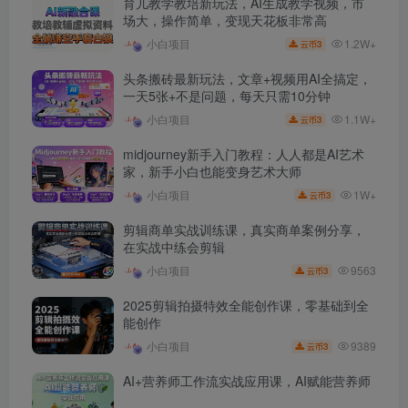
育儿教学教培新玩法，AI生成教学视频，市
场大，操作简单，变现天花板非常高
1.2W+
小白项目
3
云币
头条搬砖最新玩法，文章+视频用AI全搞定，
一天5张+不是问题，每天只需10分钟
1.1W+
小白项目
3
云币
midjourney新手入门教程：人人都是AI艺术
家，新手小白也能变身艺术大师
1W+
小白项目
3
云币
剪辑商单实战训练课，真实商单案例分享，
在实战中练会剪辑
9563
小白项目
3
云币
2025剪辑拍摄特效全能创作课，零基础到全
能创作
9389
小白项目
3
云币
AI+营养师工作流实战应用课，AI赋能营养师