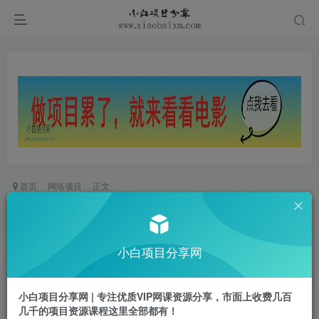
首页
网络项目
正文
出海训练营基础课，​跑通出海全流程，实战案例拆
解
小白项目分享网
小白项目
关注
私信
1年前更新
小白项目分享网 | 专注优质VIP网课资源分享，市面上收费几百
0
878
44
几千的项目资源课程这里全部都有！