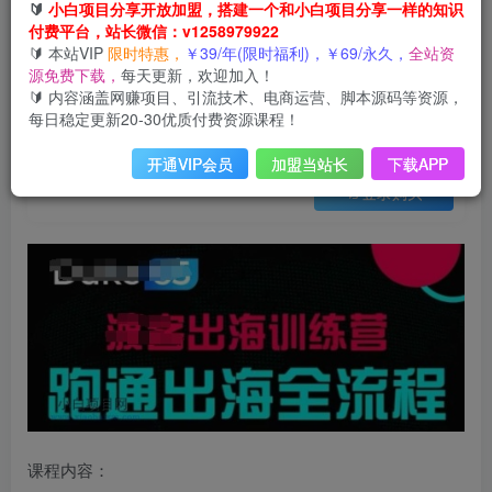
会员免费
🔰
小白项目分享开放加盟，搭建一个和小白项目分享一样的知识
已售 24
付费平台，站长微信：v1258979922
出海训练营基础课，​跑通出海全流程，实战案例拆解
🔰 本站VIP
限时特惠，
￥39/年(限时福利)，￥69/永久，
全站资
此内容为会员免费，请付费后查看
源免费下载，
每天更新，欢迎加入！
3
限时特惠
🔰 内容涵盖网赚项目、引流技术、电商运营、脚本源码等资源，
99
云币
云币
每日稳定更新20-30优质付费资源课程！
免费
免费
年VIP
终身VIP会员
开通VIP会员
加盟当站长
下载APP
登录购买
课程内容：