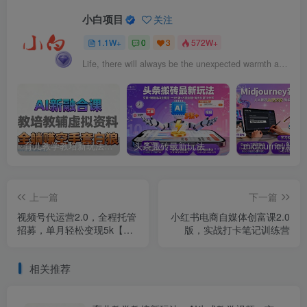
小白项目
关注
1.1W+
0
3
572W+
Life, there will always be the unexpected warmth and the endless hope.
育儿教学教培新玩法，AI生成教学视频，市场大，操作简单，变现天花板非常高
头条搬砖最新玩法，文章+视频用AI全搞定，一天5张+不是问题，每天只需10分钟
上一篇
下一篇
视频号代运营2.0，全程托管
小红书电商自媒体创富课2.0
招募，单月轻松变现5k【揭
版，实战打卡笔记训练营
秘】
相关推荐