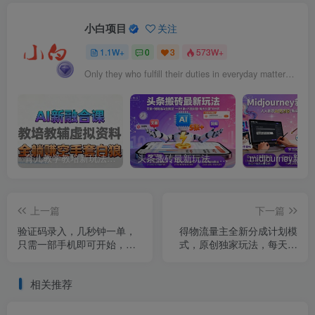
小白项目
关注
1.1W+
0
3
573W+
Only they who fulfill their duties in everyday matters will fulfill them on great occasions.
育儿教学教培新玩法，AI生成教学视频，市场大，操作简单，变现天花板非常高
头条搬砖最新玩法，文章+视频用AI全搞定，一天5张+不是问题，每天只需10分钟
上一篇
下一篇
验证码录入，几秒钟一单，
得物流量主全新分成计划模
只需一部手机即可开始，随
式，原创独家玩法，每天十
时随地可做，每天5张+【揭
分钟，躺挣模式，单日稳定
秘】
变现3张+【揭秘】
相关推荐