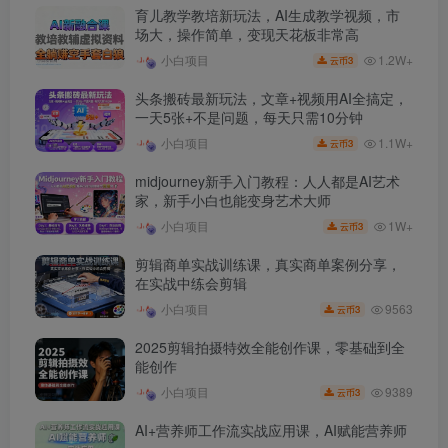
育儿教学教培新玩法，AI生成教学视频，市
场大，操作简单，变现天花板非常高
1.2W+
小白项目
3
云币
头条搬砖最新玩法，文章+视频用AI全搞定，
一天5张+不是问题，每天只需10分钟
1.1W+
小白项目
3
云币
midjourney新手入门教程：人人都是AI艺术
家，新手小白也能变身艺术大师
1W+
小白项目
3
云币
剪辑商单实战训练课，真实商单案例分享，
在实战中练会剪辑
9563
小白项目
3
云币
2025剪辑拍摄特效全能创作课，零基础到全
能创作
9389
小白项目
3
云币
AI+营养师工作流实战应用课，AI赋能营养师