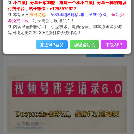
会员免费
🔰
小白项目分享开放加盟，搭建一个和小白项目分享一样的知识
已售 28
付费平台，站长微信：v1258979922
视频号佛学禅语6.0，用Deepseek+即梦ai，做纯原创视频，新手小白，也能月入1W+
🔰 本站VIP
限时特惠，
￥39/年(限时福利)，￥69/永久，
全站资
此内容为会员免费，请付费后查看
源免费下载，
每天更新，欢迎加入！
3
限时特惠
🔰 内容涵盖网赚项目、引流技术、电商运营、脚本源码等资源，
99
云币
云币
每日稳定更新20-30优质付费资源课程！
免费
免费
年VIP
终身VIP会员
开通VIP会员
加盟当站长
下载APP
登录购买