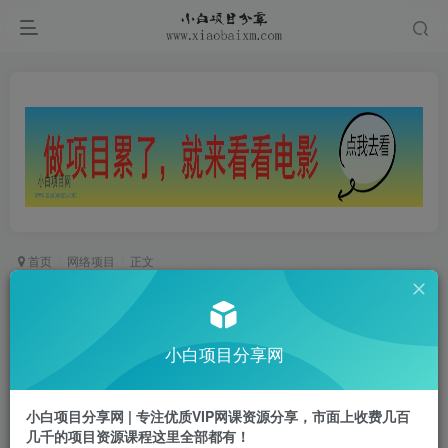
首页
网络项目
正文
视频号佛学禅语6.0，用Deepseek+即梦ai，做纯
原创视频，新手小白，也能月入1W+
小白项目分享网
小白项目
关注
私信
1年前更新
小白项目分享网 | 专注优质VIP网课资源分享，市面上收费几百
0
789
34
几千的项目资源课程这里全部都有！