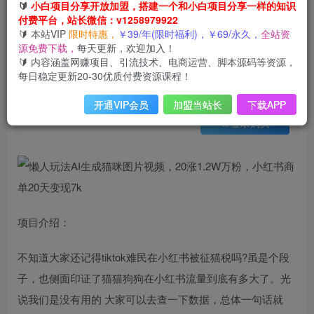
会员免费
🔰
小白项目分享开放加盟，搭建一个和小白项目分享一样的知识
已售 10
付费平台，站长微信：v1258979922
懒人玩法AI生成猫咪图片视频，20涨1.2W万粉，小红书商单20天变现7k
🔰 本站VIP
限时特惠，
￥39/年(限时福利)，￥69/永久，
全站资
此内容为会员免费，请付费后查看
源免费下载，
每天更新，欢迎加入！
3
限时特惠
🔰 内容涵盖网赚项目、引流技术、电商运营、脚本源码等资源，
99
云币
云币
每日稳定更新20-30优质付费资源课程！
免费
免费
年VIP
终身VIP会员
开通VIP会员
加盟当站长
下载APP
登录购买
项目介绍：
不知道大家还记得tiktok难民在小红书被征猫税吗?虽是个段
子，也侧面印证了猫猫狗狗在小红书流量到底有多大了。光
说我们是没有用的 大家可以去查一下数据，总体一句话就