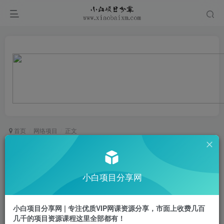
首页
网络项目
正文
懒人玩法AI生成猫咪图片视频，20涨1.2W万粉，
小红书商单20天变现7k
小白项目分享网
小白项目
关注
私信
1年前更新
小白项目分享网 | 专注优质VIP网课资源分享，市面上收费几百
0
88
33
几千的项目资源课程这里全部都有！