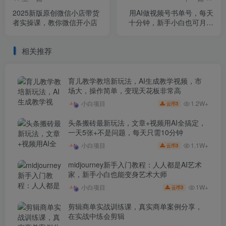
2025新版原创微信小店带货
用AI做视频号书单号，每天
者实操课，教你微信开小店
十分钟，新手小白也可月入
过W
相关推荐
育儿教学教培新玩法，AI生成教学视频，市
场大，操作简单，变现天花板非常高
1.2W+
小白项目
3
云币
头条搬砖最新玩法，文章+视频用AI全搞定，
一天5张+不是问题，每天只需10分钟
1.1W+
小白项目
3
云币
midjourney新手入门教程：人人都是AI艺术
家，新手小白也能变身艺术大师
1W+
小白项目
3
云币
剪辑商单实战训练课，真实商单案例分享，
在实战中练会剪辑