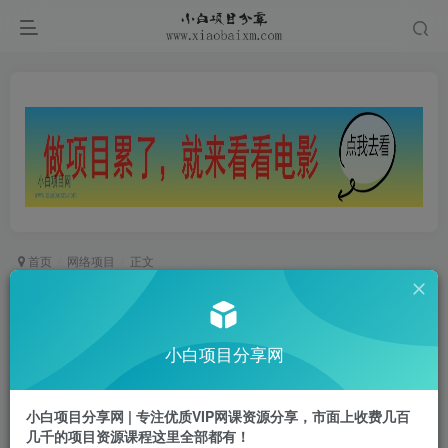
首页
网络项目
正文
25年最新CSGO游戏挂G，1分钟1件货，1件货挣
10元，纯手机操作，无需游戏经验【揭秘】
小白项目分享网
小白项目
关注
私信
1年前更新
小白项目分享网 | 专注优质VIP网课资源分享，市面上收费几百
0
849
24
几千的项目资源课程这里全部都有！