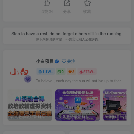
点赞
24
分享
收藏
Stop to have a rest, do not forget others still in the running.
停下来休息的时候，不要忘记别人还在奔跑
小白项目
关注
1.1W+
0
3
573W+
To beleve , each day the sun wll not lve up to ther own smle.
育儿教学教培新玩法，AI生成教学视频，市场大，操作简单，变现天花板非常高
头条搬砖最新玩法，文章+视频用AI全搞定，一天5张+不是问题，每天只需10分钟