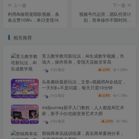
上一篇
下一篇
利用Ai做萌宠唱歌视频，条
视频号代运营，团队托管计
条点赞10W+，单日变现1k
划，简单操作不限时间地
点，一部手机单月轻松变现
5k【揭秘】
相关推荐
育儿教学教培新玩法，AI生成教学视频，市
场大，操作简单，变现天花板非常高
1.2W+
小白项目
3
云币
头条搬砖最新玩法，文章+视频用AI全搞定，
一天5张+不是问题，每天只需10分钟
1.1W+
小白项目
3
云币
midjourney新手入门教程：人人都是AI艺术
家，新手小白也能变身艺术大师
1W+
小白项目
3
云币
剪辑商单实战训练课，真实商单案例分享，
在实战中练会剪辑