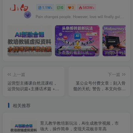
1.1W+
0
3
563W+
Pain changes people. However, love will finally guide them back.
育儿教学教培新玩法，AI生成教学视频，市场大，操作简单，变现天花板非常高
头条搬砖最新玩法，文章+视频用AI全搞定，一天5张+不是问题，每天只需10分钟
上一篇
下一篇
运营型主播课自然流课程，
某公众号付费文章：刻入骨
运营知识篇+主播话术篇 +高
髓的天机: 警告，本文向你揭
阶运营型主播篇
露了 “普通人的翻身路” 这件
通天大事
相关推荐
育儿教学教培新玩法，AI生成教学视频，市
场大，操作简单，变现天花板非常高