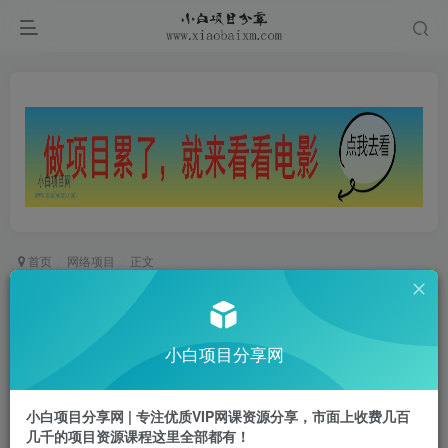
首页
网络项目
正文
抖音图文带货11.0，快速出单拿结果，高效做账号
小白项目
小白项目分享网
关注
私信
2年前更新
0
714
24
小白项目分享网 | 专注优质VIP网课资源分享，市面上收费几百
付费阅读
几千的项目资源课程这里全部都有！