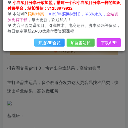
抖音图文带货11.0，快速出单拿结果，高效做账号
🔰
小白项目分享开放加盟，搭建一个和小白项目分享一样的知识
付费平台，站长微信：v1258979922
此内容为付费阅读，请付费后查看
🔰 本站VIP
限时特惠，
￥39/年(限时福利)，￥69/永久，
全站资
会员专属资源
源免费下载，
每天更新，欢迎加入！
🔰 内容涵盖网赚项目、引流技术、电商运营、脚本源码等资源，
免费
免费
年VIP
终身VIP会员
每日稳定更新20-30优质付费资源课程！
您暂无购买权限，请先开通会员
开通VIP会员
加盟当站长
下载APP
开通会员
抖音图文带货11.0，快速出单拿结果，高效做账号
主打全品类运营，多个赛道齐发力达人更容易找准品类，快
速出单拿结果，高效做账号
基础班：