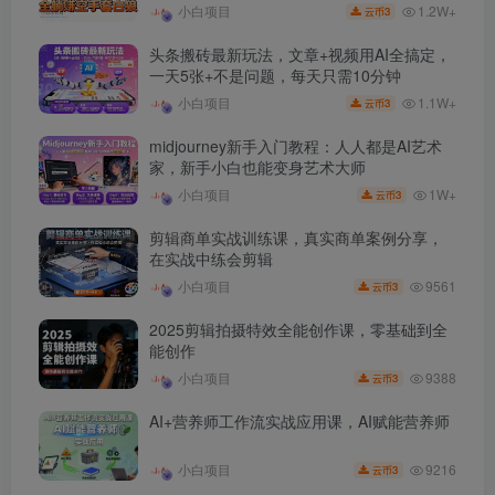
1.2W+
小白项目
3
云币
头条搬砖最新玩法，文章+视频用AI全搞定，
一天5张+不是问题，每天只需10分钟
1.1W+
小白项目
3
云币
midjourney新手入门教程：人人都是AI艺术
家，新手小白也能变身艺术大师
1W+
小白项目
3
云币
剪辑商单实战训练课，真实商单案例分享，
在实战中练会剪辑
9561
小白项目
3
云币
2025剪辑拍摄特效全能创作课，零基础到全
能创作
9388
小白项目
3
云币
AI+营养师工作流实战应用课，AI赋能营养师
9216
小白项目
3
云币