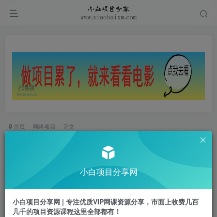
首页
网络项目
正文
国学新玩法，引流不封号不违规小白也能操作，当
日就能变现
小白项目分享网
小白项目
关注
私信
1年前更新
小白项目分享网 | 专注优质VIP网课资源分享，市面上收费几百
0
988
36
几千的项目资源课程这里全部都有！