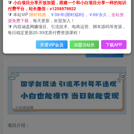
会员免费
🔰
小白项目分享开放加盟，搭建一个和小白项目分享一样的知识
已售 28
付费平台，站长微信：v1258979922
国学新玩法，引流不封号不违规小白也能操作，当日就能变现
🔰 本站VIP
限时特惠，
￥39/年(限时福利)，￥69/永久，
全站资
此内容为会员免费，请付费后查看
源免费下载，
每天更新，欢迎加入！
3
限时特惠
🔰 内容涵盖网赚项目、引流技术、电商运营、脚本源码等资源，
99
云币
云币
每日稳定更新20-30优质付费资源课程！
免费
免费
年VIP
终身VIP会员
开通VIP会员
加盟当站长
下载APP
登录购买
项目介绍：