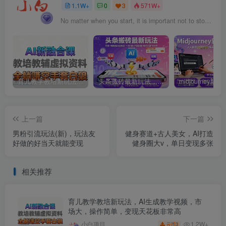
1.1W+
0
3
571W+
No matter when you start, it is important not to stop after the start.
育儿教学教培新玩法，AI生成教学视频，市场大，操作简单，变现天花板非常高
头条搬砖最新玩法，文章+视频用AI全搞定，一天5张+不是问题，每天只需10分钟
上一篇
下一篇
男粉引流玩法(新)，玩法友
健身赛道+古人美女，AI打造
好做的好当天就能变现
健身圈大v，单日变现多张
相关推荐
育儿教学教培新玩法，AI生成教学视频，市
场大，操作简单，变现天花板非常高
1.2W+
小白项目
3
云币