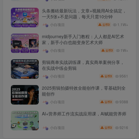
头条搬砖最新玩法，文章+视频用AI全搞定，
一天5张+不是问题，每天只需10分钟
1.1W+
小白项目
3
云币
midjourney新手入门教程：人人都是AI艺术
家，新手小白也能变身艺术大师
1W+
小白项目
3
云币
剪辑商单实战训练课，真实商单案例分享，
在实战中练会剪辑
9561
小白项目
3
云币
2025剪辑拍摄特效全能创作课，零基础到全
能创作
9388
小白项目
3
云币
AI+营养师工作流实战应用课，AI赋能营养师
9216
小白项目
3
云币