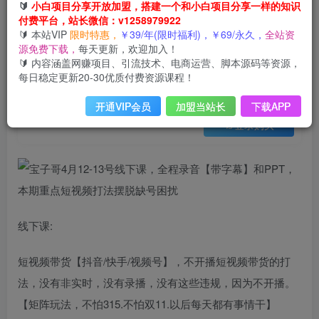
会员免费
🔰
小白项目分享开放加盟，搭建一个和小白项目分享一样的知识
已售 34
付费平台，站长微信：v1258979922
宝子哥4月12-13号线下课，全程录音【带字幕】和PPT，本期重点短视频打法摆脱缺号困扰
🔰 本站VIP
限时特惠，
￥39/年(限时福利)，￥69/永久，
全站资
此内容为会员免费，请付费后查看
源免费下载，
每天更新，欢迎加入！
3
限时特惠
🔰 内容涵盖网赚项目、引流技术、电商运营、脚本源码等资源，
99
云币
云币
每日稳定更新20-30优质付费资源课程！
免费
免费
年VIP
终身VIP会员
开通VIP会员
加盟当站长
下载APP
登录购买
线下课:
短视频带货【抖音/快手/视频号】，不开播短视频带货的打
法，没有非实时，没有录播，没有这些违规，因为不开播。
【矩阵玩法，不怕315.不怕双11.以后每天都有事情干】