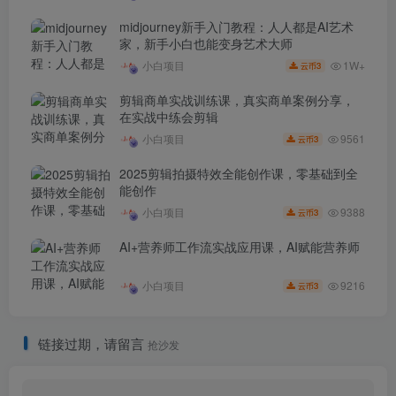
midjourney新手入门教程：人人都是AI艺术
家，新手小白也能变身艺术大师
1W+
小白项目
3
云币
剪辑商单实战训练课，真实商单案例分享，
在实战中练会剪辑
9561
小白项目
3
云币
2025剪辑拍摄特效全能创作课，零基础到全
能创作
9388
小白项目
3
云币
AI+营养师工作流实战应用课，AI赋能营养师
9216
小白项目
3
云币
链接过期，请留言
抢沙发