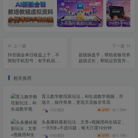
育儿教学教培新玩法，AI生成教学视频，市场大，操作简单，变现天花板非常高
头条搬砖最新玩法，文章+视频用AI全搞定，一天5张+不是问题，每天只需10分钟
上一篇
下一篇
抖音掘金单日收益上千，不
超级操盘手，​帮助老板培养
限制手机型号，有手机就能
超级店长，帮助运营晋升全
挣钱【揭秘】
能店长
相关推荐
育儿教学教培新玩法，AI生成教学视频，市
场大，操作简单，变现天花板非常高
1.2W+
小白项目
3
云币
头条搬砖最新玩法，文章+视频用AI全搞定，
一天5张+不是问题，每天只需10分钟
1.1W+
小白项目
3
云币