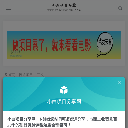
首页
网络项目
正文
短视频全案操盘手4月线下课，如何打通自然流
量，成为现象级IP必修课，操盘手实战经验
小白项目分享网
小白项目
关注
私信
1年前更新
小白项目分享网 | 专注优质VIP网课资源分享，市面上收费几百
0
768
66
几千的项目资源课程这里全部都有！