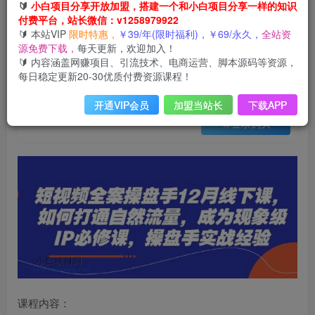
会员免费
🔰
小白项目分享开放加盟，搭建一个和小白项目分享一样的知识
已售 6
付费平台，站长微信：v1258979922
短视频全案操盘手4月线下课，如何打通自然流量，成为现象级IP必修课，操盘手实战经验
🔰 本站VIP
限时特惠，
￥39/年(限时福利)，￥69/永久，
全站资
此内容为会员免费，请付费后查看
源免费下载，
每天更新，欢迎加入！
3
限时特惠
🔰 内容涵盖网赚项目、引流技术、电商运营、脚本源码等资源，
99
云币
云币
每日稳定更新20-30优质付费资源课程！
免费
免费
年VIP
终身VIP会员
开通VIP会员
加盟当站长
下载APP
登录购买
课程内容：