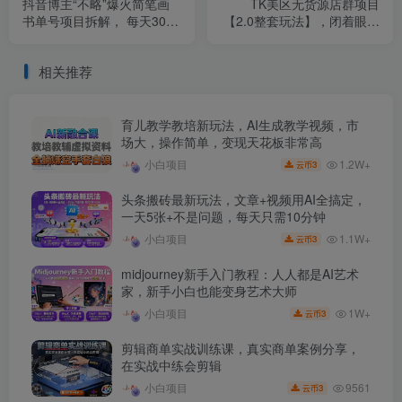
抖音博主“不略”爆火简笔画
TK美区无货源店群项目
书单号项目拆解， 每天30分
【2.0整套玩法】，闭着眼睛
钟，熟练后挂橱窗轻松月入
入场就对了，挣的全是美刀
过W
相关推荐
育儿教学教培新玩法，AI生成教学视频，市
场大，操作简单，变现天花板非常高
1.2W+
小白项目
3
云币
头条搬砖最新玩法，文章+视频用AI全搞定，
一天5张+不是问题，每天只需10分钟
1.1W+
小白项目
3
云币
midjourney新手入门教程：人人都是AI艺术
家，新手小白也能变身艺术大师
1W+
小白项目
3
云币
剪辑商单实战训练课，真实商单案例分享，
在实战中练会剪辑
9561
小白项目
3
云币