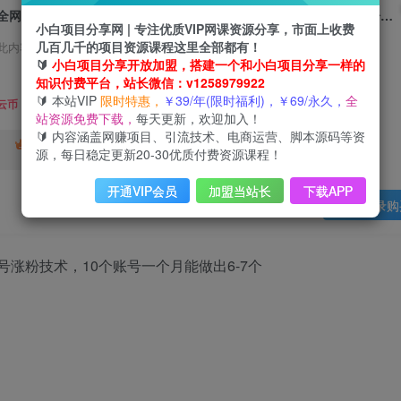
全网首发快手AI接福起号涨粉技术，10个账号一个月能做出6-7个万粉，不违规
小白项目分享网 | 专注优质VIP网课资源分享，市面上收费
几百几千的项目资源课程这里全部都有！
此内容为会员免费，请付费后查看
🔰
小白项目分享开放加盟，搭建一个和小白项目分享一样的
3
知识付费平台，站长微信：v1258979922
限时特惠
🔰 本站VIP
限时特惠，
￥39/年(限时福利)，￥69/永久，
全
99
云币
云币
站资源免费下载，
每天更新，欢迎加入！
🔰 内容涵盖网赚项目、引流技术、电商运营、脚本源码等资
免费
终身VIP会员
年VIP
源，每日稳定更新20-30优质付费资源课程！
免费
开通VIP会员
加盟当站长
下载APP
登录购