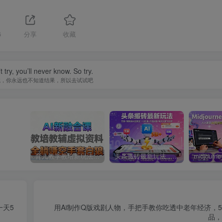
6
分享
收藏
t try, you’ll never know. So try.
试，你永远也不知道结果，所以去试试吧
育儿教学教培新玩法，AI生成教学视频，市场大，操作简单，变现天花板非常高
头条搬砖最新玩法，文章+视频用AI全搞定，一天5张+不是问题，每天只需10分钟
一天5
用Ai制作Q版戏剧人物，手把手教你吃透中老年经济，
品，