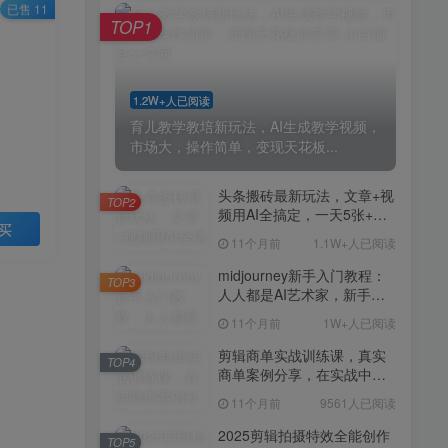
剪辑商单实战训练课，真实
已售 11
TOP4
TOP1
商单案例分享，在实战中练
会剪辑
11个月前
9561人已阅读
2025剪辑拍摄特效全能创作
TOP5
1.2W+人已阅读
课，零基础到全能创作
育儿教学教培新玩法，AI生成教学视频，
11个月前
9388人已阅读
市场大，操作简单，变现天花板...
AI+营养师工作流实战应用
TOP6
课，AI赋能营养师
头条搬砖最新玩法，文章+视
TOP2
频用AI全搞定，一天5张+不
11个月前
9216人已阅读
买
是问题，每天只需10分钟
11个月前
1.1W+人已阅读
外贸营销策划SOP系统课
TOP7
程，打开跨境电商企业线上
midjourney新手入门教程：
TOP3
营销任督二脉
人人都是AI艺术家，新手小
11个月前
9147人已阅读
白也能变身艺术大师
11个月前
1W+人已阅读
2025拼多多虚拟电商项目，
TOP8
无需手动发货回复，0成本，
剪辑商单实战训练课，真实
TOP4
轻松月入1-5W【揭秘】
商单案例分享，在实战中练
11个月前
7804人已阅读
会剪辑
11个月前
9561人已阅读
Coze扣子工作流一键生成小
TOP9
说推文视频，实战教学保姆
2025剪辑拍摄特效全能创作
TOP5
级教程