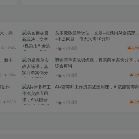
场大，操
头条搬砖最新玩法，文章+视频用AI全搞定
+不是问题，每天只需10分钟
1.2W+
小白项目
3
云币
家，新手
剪辑商单实战训练课，真实商单案例分享，
练会剪辑
1W+
小白项目
3
云
能创作
AI+营养师工作流实战应用课，AI赋能营养
9388
小白项目
云