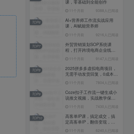
课，零基础到全能创作
11个月前
7430人已阅读
11个月前
9388人已阅读
高客单IP课，搞定成交，搞
TOP10
定高客单IP，翻倍变现，轻
AI+营养师工作流实战应用
TOP6
松卖爆，不销而销
课，AI赋能营养师
11个月前
6240人已阅读
11个月前
9216人已阅读
快手带货AI暴力起号，0粉丝
TOP11
可开通，月入过W，提供账
外贸营销策划SOP系统课
TOP7
号就行，适合普通人的懒人
程，打开跨境电商企业线上
11个月前
6109人已阅读
项目【揭秘】
营销任督二脉
11个月前
9147人已阅读
抖音从0到1起号运营全攻略
TOP12
课程，从认知纠偏到实操落
2025拼多多虚拟电商项目，
TOP8
地，高效起号变现
无需手动发货回复，0成本，
11个月前
5819人已阅读
轻松月入1-5W【揭秘】
11个月前
7804人已阅读
Coze扣子工作流一键生成小
TOP9
说推文视频，实战教学保姆
级教程
11个月前
7430人已阅读
高客单IP课，搞定成交，搞
TOP10
定高客单IP，翻倍变现，轻
松卖爆，不销而销
11个月前
6240人已阅读