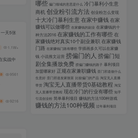
哪些
冷门暴利小生意
偏门领域的意思是什么
创业粉引流方法
商机
创业粉怎么变现
十大冷门暴利生意
在家中赚钱
在家
赚钱可以做哪些
在家赚钱的十
在家赚钱的副业
，一天5张
在家赚钱的工作有哪些
在
种方法2016
家赚钱绝对真实10个副业兼职
在家赚钱
门路
1.1W+
学插画多久可以在家赚
在家赚钱门路有哪些
捞偏门的人
捞偏门短
钱
小说推文运营
在实战中
剧全集播放免费
暴利项目
捞偏门赚钱的路子
正规在家兼职赚钱
加盟哪家好
歪门邪道做什么
9561
3
币
生意好
歪门邪道发家致富
比较偏门的产品
淘宝无人直播
淘宝无人直播带货0基础教程
带货
淘宝
师
现在冷门的行业有哪些
无人直播带货教程
知乎
简单暴利项目
赚钱的方法100种游戏
引流创业粉
9216
3
币
赚钱的方法100种视频
过年暴利项目