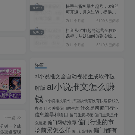
快手带货AI暴力起号，0粉丝
TOP11
可开通，月入过W，提供账
号就行，适合普通人的懒人
11个月前
6109人已阅读
项目【揭秘】
抖音从0到1起号运营全攻略
TOP12
课程，从认知纠偏到实操落
地，高效起号变现
11个月前
5819人已阅读
标签
ai小说推文全自动视频生成软件破
ai小说推文怎么赚
解版
钱
midjourney新手入门教程：人人都是AI艺术家，新手小白也能变身艺术大师
剪辑商单实战训练课，真实商单案例分享，在实战中练会剪辑
2025剪辑拍摄特效全能创作课，零基础到全能创作
ai小说推文软件
严重缺钱有没有快速挣钱的
什么是捞偏门行业
办法
什么叫捞偏门的生意
信息差暴利项目
偏门生意揭秘
偏门生意是什
下一篇
偏门行业的市
偏门网站推荐
么意思
5分钟一个成
场前景怎么样
偏门都有
多渠道变现
偏门行业种类