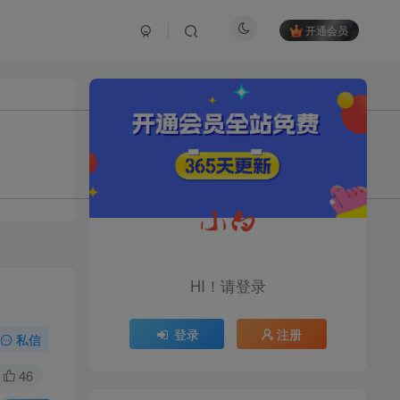
开通会员
TOP1
1.2W+人已阅读
育儿教学教培新玩法，AI生成教学视频，
市场大，操作简单，变现天花板...
头条搬砖最新玩法，文章+视
TOP2
频用AI全搞定，一天5张+不
HI！请登录
是问题，每天只需10分钟
11个月前
1.1W+人已阅读
登录
注册
midjourney新手入门教程：
私信
TOP3
人人都是AI艺术家，新手小
白也能变身艺术大师
46
11个月前
1W+人已阅读