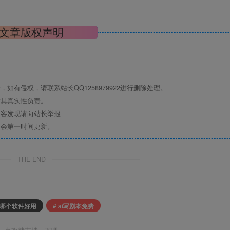
文章版权声明
有侵权，请联系站长QQ1258979922进行删除处理。
对其真实性负责。
访客发现请向站长举报
们会第一时间更新。
THE END
剧本哪个软件好用
# ai写剧本免费