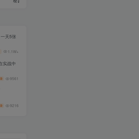
秘】
，一天5张
1.1W+
在实战中
9561
3
币
师
9216
3
币