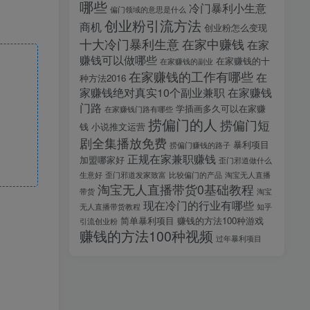
哪些
冷门暴利小生意
偏门领域的意思是什么
创业粉引流方法
商机
创业粉怎么变现
十大冷门暴利生意
在家中赚钱
在家
赚钱可以做哪些
在家赚钱的十
在家赚钱的副业
在家赚钱的工作有哪些
在
种方法2016
家赚钱绝对真实10个副业兼职
在家赚钱
门路
学插画多久可以在家赚
在家赚钱门路有哪些
捞偏门的人
捞偏门短
钱
小说推文运营
剧全集播放免费
暴利项目
捞偏门赚钱的路子
正规在家兼职赚钱
加盟哪家好
歪门邪道做什么
生意好
歪门邪道发家致富
比较偏门的产品
淘宝无人直播
淘宝无人直播带货0基础教程
带货
淘宝
现在冷门的行业有哪些
无人直播带货教程
知乎
简单暴利项目
赚钱的方法100种游戏
引流创业粉
赚钱的方法100种视频
过年暴利项目