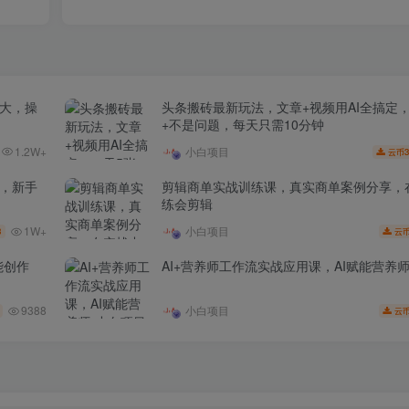
场大，操
头条搬砖最新玩法，文章+视频用AI全搞定
+不是问题，每天只需10分钟
1.2W+
小白项目
3
云币
家，新手
剪辑商单实战训练课，真实商单案例分享，
练会剪辑
1W+
小白项目
3
云
能创作
AI+营养师工作流实战应用课，AI赋能营养
9388
小白项目
云