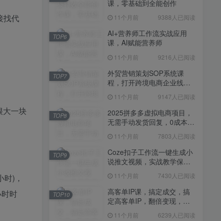
课，零基础到全能创作
11个月前
7430人已阅读
接找代
11个月前
9388人已阅读
高客单IP课，搞定成交，搞
TOP10
定高客单IP，翻倍变现，轻
AI+营养师工作流实战应用
TOP6
松卖爆，不销而销
课，AI赋能营养师
11个月前
6239人已阅读
11个月前
9216人已阅读
快手带货AI暴力起号，0粉丝
TOP11
可开通，月入过W，提供账
外贸营销策划SOP系统课
TOP7
号就行，适合普通人的懒人
程，打开跨境电商企业线上
11个月前
6109人已阅读
项目【揭秘】
营销任督二脉
11个月前
9147人已阅读
抖音从0到1起号运营全攻略
TOP12
课程，从认知纠偏到实操落
很大一块
2025拼多多虚拟电商项目，
TOP8
地，高效起号变现
无需手动发货回复，0成本，
11个月前
5819人已阅读
轻松月入1-5W【揭秘】
11个月前
7803人已阅读
Coze扣子工作流一键生成小
TOP9
说推文视频，实战教学保姆
级教程
11个月前
7430人已阅读
小时)，
高客单IP课，搞定成交，搞
小时时
TOP10
定高客单IP，翻倍变现，轻
松卖爆，不销而销
11个月前
6239人已阅读