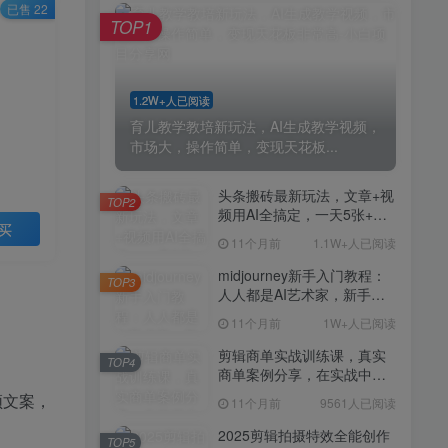
剪辑商单实战训练课，真实
已售 22
TOP4
TOP1
商单案例分享，在实战中练
会剪辑
11个月前
9561人已阅读
2025剪辑拍摄特效全能创作
TOP5
1.2W+人已阅读
课，零基础到全能创作
育儿教学教培新玩法，AI生成教学视频，
11个月前
9388人已阅读
市场大，操作简单，变现天花板...
AI+营养师工作流实战应用
TOP6
课，AI赋能营养师
头条搬砖最新玩法，文章+视
TOP2
频用AI全搞定，一天5张+不
11个月前
9216人已阅读
买
是问题，每天只需10分钟
11个月前
1.1W+人已阅读
外贸营销策划SOP系统课
TOP7
程，打开跨境电商企业线上
midjourney新手入门教程：
TOP3
营销任督二脉
人人都是AI艺术家，新手小
11个月前
9147人已阅读
白也能变身艺术大师
11个月前
1W+人已阅读
2025拼多多虚拟电商项目，
TOP8
无需手动发货回复，0成本，
剪辑商单实战训练课，真实
TOP4
轻松月入1-5W【揭秘】
商单案例分享，在实战中练
11个月前
7803人已阅读
会剪辑
频文案，
11个月前
9561人已阅读
Coze扣子工作流一键生成小
TOP9
说推文视频，实战教学保姆
2025剪辑拍摄特效全能创作
TOP5
级教程