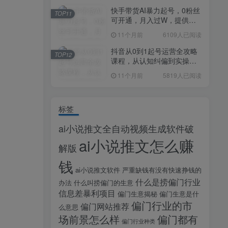
快手带货AI暴力起号，0粉丝
TOP11
可开通，月入过W，提供账
号就行，适合普通人的懒人
11个月前
6109人已阅读
项目【揭秘】
抖音从0到1起号运营全攻略
TOP12
课程，从认知纠偏到实操落
地，高效起号变现
11个月前
5819人已阅读
标签
ai小说推文全自动视频生成软件破
ai小说推文怎么赚
解版
钱
ai小说推文软件
严重缺钱有没有快速挣钱的
什么是捞偏门行业
办法
什么叫捞偏门的生意
信息差暴利项目
偏门生意揭秘
偏门生意是什
偏门行业的市
偏门网站推荐
么意思
场前景怎么样
偏门都有
偏门行业种类