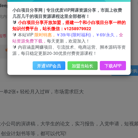
deepseek+AI写剧本，一单2张+ 轻松月入过W，市场需求巨大
小白项目分享网 | 专注优质VIP网课资源分享，市面上收费
几百几千的项目资源课程这里全部都有！
此内容为会员免费，请付费后查看
🔰
小白项目分享开放加盟，搭建一个和小白项目分享一样的
3
知识付费平台，站长微信：v1258979922
限时特惠
🔰 本站VIP
限时特惠，
￥39/年(限时福利)，￥69/永久，
全
99
云币
云币
站资源免费下载，
每天更新，欢迎加入！
🔰 内容涵盖网赚项目、引流技术、电商运营、脚本源码等资
免费
终身VIP会员
年VIP
源，每日稳定更新20-30优质付费资源课程！
免费
开通VIP会员
加盟当站长
下载APP
登录购
大小公司的演讲稿，大学生的论文，实习报告，入党申请，短视
，创业计划书等等，都可以代写!