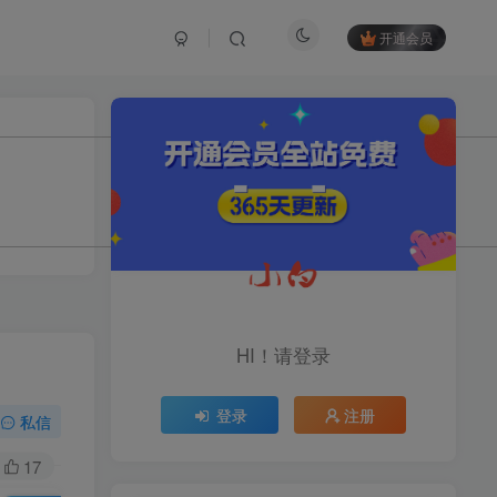
开通会员
TOP1
1.2W+人已阅读
育儿教学教培新玩法，AI生成教学视频，
市场大，操作简单，变现天花板...
头条搬砖最新玩法，文章+视
TOP2
频用AI全搞定，一天5张+不
HI！请登录
是问题，每天只需10分钟
11个月前
1.1W+人已阅读
登录
注册
midjourney新手入门教程：
私信
TOP3
人人都是AI艺术家，新手小
白也能变身艺术大师
17
11个月前
1W+人已阅读