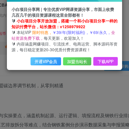
CBAM填报实战课，欧盟碳边界调节机制，从零到精通
小白项目分享网 | 专注优质VIP网课资源分享，市面上收费
几百几千的项目资源课程这里全部都有！
此内容为会员免费，请付费后查看
🔰
小白项目分享开放加盟，搭建一个和小白项目分享一样的
3
知识付费平台，站长微信：v1258979922
限时特惠
🔰 本站VIP
限时特惠，
￥39/年(限时福利)，￥69/永久，
全
99
云币
云币
站资源免费下载，
每天更新，欢迎加入！
🔰 内容涵盖网赚项目、引流技术、电商运营、脚本源码等资
免费
终身VIP会员
年VIP
源，每日稳定更新20-30优质付费资源课程！
免费
开通VIP会员
加盟当站长
下载APP
登录购
框架与实操要点，涵盖机制起源、运行逻辑、填报流程及钢铁行业排
工艺排放拆分等难点，结合钢铁案例分步演示数据采集与申报策