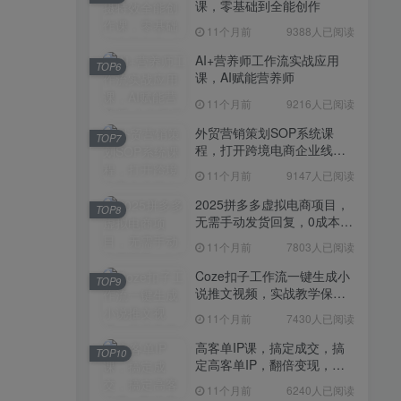
课，零基础到全能创作
11个月前
7430人已阅读
11个月前
9388人已阅读
高客单IP课，搞定成交，搞
TOP10
定高客单IP，翻倍变现，轻
AI+营养师工作流实战应用
TOP6
松卖爆，不销而销
课，AI赋能营养师
11个月前
6240人已阅读
11个月前
9216人已阅读
快手带货AI暴力起号，0粉丝
TOP11
可开通，月入过W，提供账
外贸营销策划SOP系统课
TOP7
号就行，适合普通人的懒人
程，打开跨境电商企业线上
11个月前
6109人已阅读
项目【揭秘】
营销任督二脉
11个月前
9147人已阅读
抖音从0到1起号运营全攻略
TOP12
课程，从认知纠偏到实操落
2025拼多多虚拟电商项目，
TOP8
地，高效起号变现
无需手动发货回复，0成本，
11个月前
5819人已阅读
轻松月入1-5W【揭秘】
11个月前
7803人已阅读
Coze扣子工作流一键生成小
TOP9
说推文视频，实战教学保姆
级教程
11个月前
7430人已阅读
高客单IP课，搞定成交，搞
TOP10
定高客单IP，翻倍变现，轻
松卖爆，不销而销
11个月前
6240人已阅读