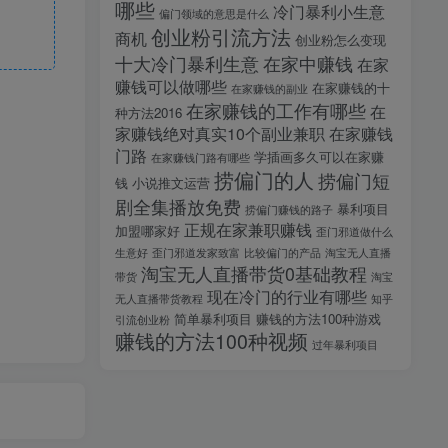
哪些
冷门暴利小生意
偏门领域的意思是什么
创业粉引流方法
商机
创业粉怎么变现
十大冷门暴利生意
在家中赚钱
在家
赚钱可以做哪些
在家赚钱的十
在家赚钱的副业
在家赚钱的工作有哪些
在
种方法2016
家赚钱绝对真实10个副业兼职
在家赚钱
门路
学插画多久可以在家赚
在家赚钱门路有哪些
捞偏门的人
捞偏门短
钱
小说推文运营
剧全集播放免费
暴利项目
捞偏门赚钱的路子
正规在家兼职赚钱
加盟哪家好
歪门邪道做什么
生意好
歪门邪道发家致富
比较偏门的产品
淘宝无人直播
淘宝无人直播带货0基础教程
带货
淘宝
现在冷门的行业有哪些
无人直播带货教程
知乎
简单暴利项目
赚钱的方法100种游戏
引流创业粉
赚钱的方法100种视频
过年暴利项目