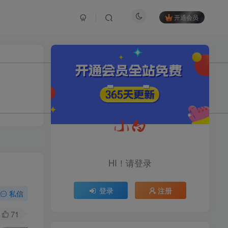
开通会员
TOP1
1.2W+人已阅读
育儿教学教培新玩法，AI生成教学视频，
市场大，操作简单，变现天花板...
头条搬砖最新玩法，文章+视
TOP2
频用AI全搞定，一天5张+不
HI！请登录
是问题，每天只需10分钟
11个月前
1.1W+人已阅读
登录
注册
midjourney新手入门教程：
私信
TOP3
人人都是AI艺术家，新手小
白也能变身艺术大师
71
11个月前
1W+人已阅读