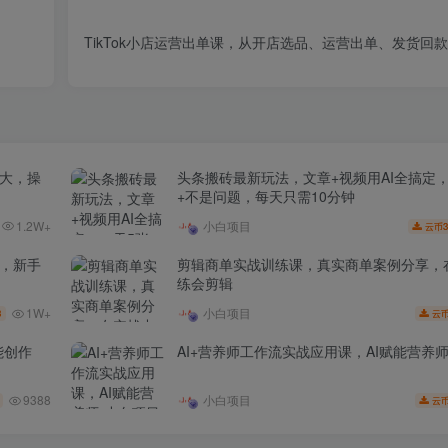
TikTok小店运营出单课，从开店选品、运营出单、发货回
场大，操
头条搬砖最新玩法，文章+视频用AI全搞定
+不是问题，每天只需10分钟
1.2W+
小白项目
3
云币
家，新手
剪辑商单实战训练课，真实商单案例分享，
练会剪辑
1W+
小白项目
3
云
能创作
AI+营养师工作流实战应用课，AI赋能营养
9388
小白项目
云