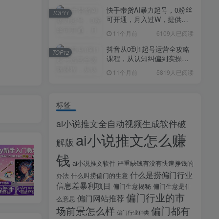
快手带货AI暴力起号，0粉丝
TOP11
可开通，月入过W，提供账
号就行，适合普通人的懒人
11个月前
6109人已阅读
项目【揭秘】
抖音从0到1起号运营全攻略
TOP12
课程，从认知纠偏到实操落
地，高效起号变现
11个月前
5819人已阅读
标签
ai小说推文全自动视频生成软件破
ai小说推文怎么赚
解版
钱
ai小说推文软件
严重缺钱有没有快速挣钱的
什么是捞偏门行业
办法
什么叫捞偏门的生意
信息差暴利项目
偏门生意揭秘
偏门生意是什
midjourney新手入门教程：人人都是AI艺术家，新手小白也能变身艺术大师
剪辑商单实战训练课，真实商单案例分享，在实战中练会剪辑
2025剪辑拍摄特效全能创作课，零基础到全能创作
偏门行业的市
偏门网站推荐
么意思
场前景怎么样
偏门都有
偏门行业种类