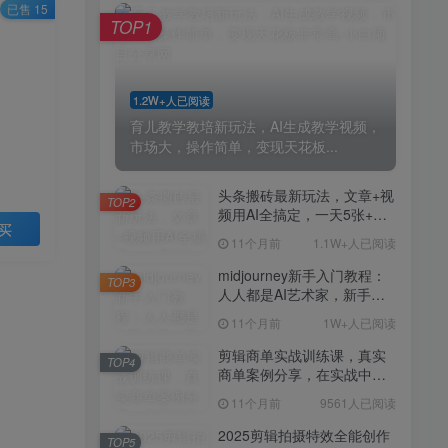
剪辑商单实战训练课，真实
已售 15
TOP4
TOP1
商单案例分享，在实战中练
会剪辑
11个月前
9561人已阅读
2025剪辑拍摄特效全能创作
TOP5
1.2W+人已阅读
课，零基础到全能创作
育儿教学教培新玩法，AI生成教学视频，
11个月前
9388人已阅读
市场大，操作简单，变现天花板...
AI+营养师工作流实战应用
TOP6
课，AI赋能营养师
头条搬砖最新玩法，文章+视
TOP2
频用AI全搞定，一天5张+不
11个月前
9216人已阅读
买
是问题，每天只需10分钟
11个月前
1.1W+人已阅读
外贸营销策划SOP系统课
TOP7
程，打开跨境电商企业线上
midjourney新手入门教程：
TOP3
营销任督二脉
人人都是AI艺术家，新手小
11个月前
9147人已阅读
白也能变身艺术大师
11个月前
1W+人已阅读
2025拼多多虚拟电商项目，
TOP8
无需手动发货回复，0成本，
剪辑商单实战训练课，真实
TOP4
轻松月入1-5W【揭秘】
商单案例分享，在实战中练
11个月前
7803人已阅读
会剪辑
11个月前
9561人已阅读
Coze扣子工作流一键生成小
TOP9
说推文视频，实战教学保姆
2025剪辑拍摄特效全能创作
TOP5
级教程