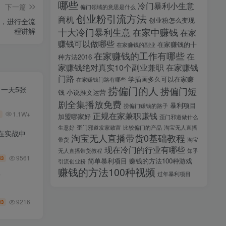
哪些
冷门暴利小生意
下一篇
偏门领域的意思是什么
创业粉引流方法
商机
创业粉怎么变现
款，进行全流
程讲解
十大冷门暴利生意
在家中赚钱
在家
赚钱可以做哪些
在家赚钱的十
在家赚钱的副业
在家赚钱的工作有哪些
在
种方法2016
家赚钱绝对真实10个副业兼职
在家赚钱
门路
学插画多久可以在家赚
在家赚钱门路有哪些
捞偏门的人
，一天5张
捞偏门短
钱
小说推文运营
剧全集播放免费
暴利项目
捞偏门赚钱的路子
1.1W+
正规在家兼职赚钱
加盟哪家好
歪门邪道做什么
生意好
歪门邪道发家致富
比较偏门的产品
淘宝无人直播
在实战中
淘宝无人直播带货0基础教程
带货
淘宝
现在冷门的行业有哪些
无人直播带货教程
知乎
9561
3
币
简单暴利项目
赚钱的方法100种游戏
引流创业粉
赚钱的方法100种视频
过年暴利项目
师
9216
3
币