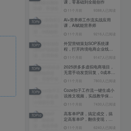
课，零基础到全能创作
11个月前
7430人已阅读
11个月前
9388人已阅读
高客单IP课，搞定成交，搞
TOP10
定高客单IP，翻倍变现，轻
AI+营养师工作流实战应用
TOP6
松卖爆，不销而销
课，AI赋能营养师
11个月前
6240人已阅读
11个月前
9216人已阅读
快手带货AI暴力起号，0粉丝
TOP11
可开通，月入过W，提供账
外贸营销策划SOP系统课
TOP7
号就行，适合普通人的懒人
程，打开跨境电商企业线上
11个月前
6109人已阅读
项目【揭秘】
营销任督二脉
11个月前
9147人已阅读
抖音从0到1起号运营全攻略
TOP12
课程，从认知纠偏到实操落
2025拼多多虚拟电商项目，
TOP8
地，高效起号变现
无需手动发货回复，0成本，
11个月前
5819人已阅读
轻松月入1-5W【揭秘】
11个月前
7803人已阅读
Coze扣子工作流一键生成小
TOP9
说推文视频，实战教学保姆
级教程
11个月前
7430人已阅读
高客单IP课，搞定成交，搞
TOP10
定高客单IP，翻倍变现，轻
松卖爆，不销而销
11个月前
6240人已阅读