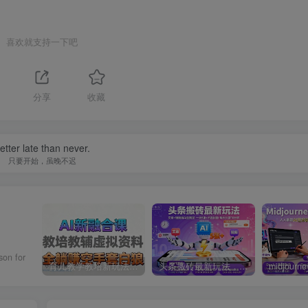
喜欢就支持一下吧
1
分享
收藏
etter late than never.
只要开始，虽晚不迟
son for
育儿教学教培新玩法，AI生成教学视频，市场大，操作简单，变现天花板非常高
头条搬砖最新玩法，文章+视频用AI全搞定，一天5张+不是问题，每天只需10分钟