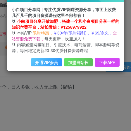
脑筋急转弯挣钱，5秒一个，日入多张，收入无上限【揭秘】
小白项目分享网 | 专注优质VIP网课资源分享，市面上收费
几百几千的项目资源课程这里全部都有！
此内容为会员免费，请付费后查看
🔰
小白项目分享开放加盟，搭建一个和小白项目分享一样的
3
知识付费平台，站长微信：v1258979922
限时特惠
🔰 本站VIP
限时特惠，
￥39/年(限时福利)，￥69/永久，
全
99
云币
云币
站资源免费下载，
每天更新，欢迎加入！
🔰 内容涵盖网赚项目、引流技术、电商运营、脚本源码等资
免费
终身VIP会员
年VIP
源，每日稳定更新20-30优质付费资源课程！
免费
开通VIP会员
加盟当站长
下载APP
登录购