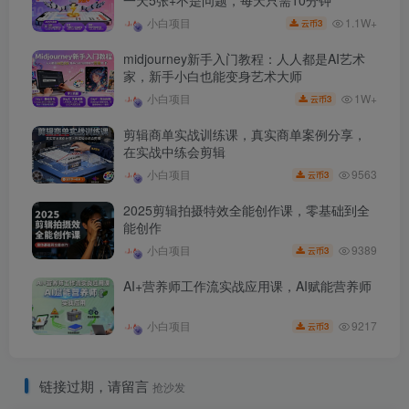
1.1W+
小白项目
3
云币
midjourney新手入门教程：人人都是AI艺术
家，新手小白也能变身艺术大师
1W+
小白项目
3
云币
剪辑商单实战训练课，真实商单案例分享，
在实战中练会剪辑
9563
小白项目
3
云币
2025剪辑拍摄特效全能创作课，零基础到全
能创作
9389
小白项目
3
云币
AI+营养师工作流实战应用课，AI赋能营养师
9217
小白项目
3
云币
链接过期，请留言
抢沙发