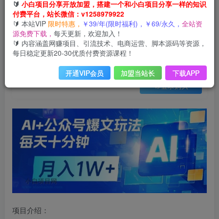
会员免费
🔰
小白项目分享开放加盟，搭建一个和小白项目分享一样的知识
已售 27
付费平台，站长微信：v1258979922
AI+公众号爆文玩法，每天十分钟，批量矩阵操作，月入1W+
🔰 本站VIP
限时特惠，
￥39/年(限时福利)，￥69/永久，
全站资
此内容为会员免费，请付费后查看
源免费下载，
每天更新，欢迎加入！
3
限时特惠
🔰 内容涵盖网赚项目、引流技术、电商运营、脚本源码等资源，
99
云币
云币
每日稳定更新20-30优质付费资源课程！
免费
免费
年VIP
终身VIP会员
开通VIP会员
加盟当站长
下载APP
登录购买
项目介绍：