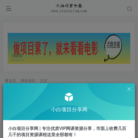
首页
网络项目
正文
AI+公众号爆文玩法，每天十分钟，批量矩阵操
作，月入1W+
小白项目分享网
小白项目
关注
私信
1年前更新
小白项目分享网 | 专注优质VIP网课资源分享，市面上收费几百
0
864
48
几千的项目资源课程这里全部都有！